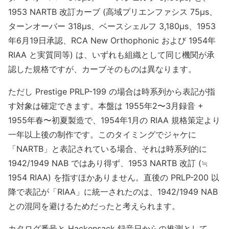
1953 NARTB 改訂カーブ (高域プリエンファシス 75μs、
ターンオーバー 318μs、ベースシェルフ 3,180μs、1953
年6月19日承認、RCA New Orthophonic および 1954年
RIAA と実質同等) は、いずれも組織として同じ機関が承
認した規格ですが、カーブそのものは異なります。
ただし Prestige PRLP-199 の場合は時系列から表記が指
す対象は確定できます。本盤は 1955年2〜3月録音 +
1955年春〜初夏製造で、1954年1月の RIAA 規格策定より
一年以上後の制作です。このタイミングでジャケに
「NARTB」と表記されている場合、それは時系列的に
1942/1949 NAB ではあり得ず、1953 NARTB 改訂 (≒
1954 RIAA) を指すほかありません。直後の PRLP-200 以
降で表記が「RIAA」に統一されたのは、1942/1949 NAB
との混同を避けるためだったと考えられます。
カタログ番号と Hackensack 録音日からの推測として、