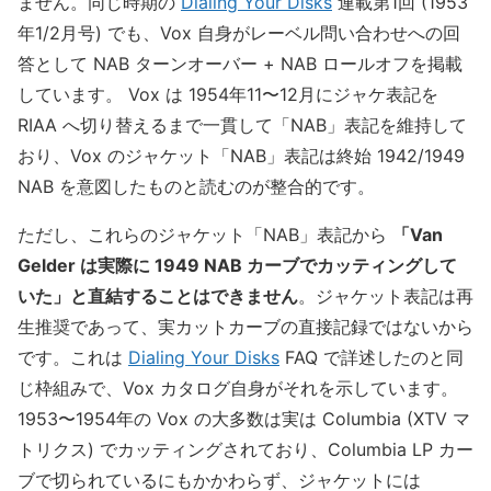
ません。同じ時期の
Dialing Your Disks
連載第1回 (1953
年1/2月号) でも、Vox 自身がレーベル問い合わせへの回
答として NAB ターンオーバー + NAB ロールオフを掲載
しています。 Vox は 1954年11〜12月にジャケ表記を
RIAA へ切り替えるまで一貫して「NAB」表記を維持して
おり、Vox のジャケット「NAB」表記は終始 1942/1949
NAB を意図したものと読むのが整合的です。
ただし、これらのジャケット「NAB」表記から
「Van
Gelder は実際に 1949 NAB カーブでカッティングして
いた」と直結することはできません
。ジャケット表記は再
生推奨であって、実カットカーブの直接記録ではないから
です。これは
Dialing Your Disks
FAQ で詳述したのと同
じ枠組みで、Vox カタログ自身がそれを示しています。
1953〜1954年の Vox の大多数は実は Columbia (XTV マ
トリクス) でカッティングされており、Columbia LP カー
ブで切られているにもかかわらず、ジャケットには