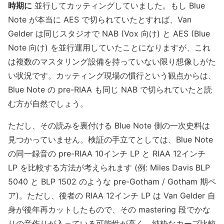
時期に
並行してカッティングしていました。もし Blue
Note が本当に AES で切られていたとすれば、Van
Gelder は同じスタジオで NAB (Vox 向け) と AES (Blue
Note 向け) を並行運用していたことになりますが、これ
は複数のマスタリング設備を持っていない限り想像しがた
い状況です。カッティング現場の慣行という観点からは、
Blue Note の pre-RIAA も同じ NAB で切られていたと読
む方が自然でしょう。
ただし、その読みを裏付ける Blue Note 側の一次史料は
見つかっていません。検証の手立てとしては、Blue Note
の同一録音の pre-RIAA 10インチ LP と RIAA 12インチ
LP を比較する方法が考えられます (例: Miles Davis BLP
5040 と BLP 1502 のような pre-Gotham / Gotham 期ペ
ア)。ただし、後者の RIAA 12インチ LP は Van Gelder 自
身が後年再カットしたもので、その mastering 段でかな
りの音作りが入っている可能性が高く、純粋なカーブ比較