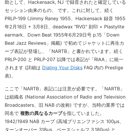
助として、Hackensack, NJ で録音されたと確定している
セッション由来のもの、 です。これに対して、続く
PRLP-199 (Jimmy Raney 1955、Hackensack 録音 1955
年2月18日 + 3月8日、deadwax "RVG" 刻印 + Plastylite
earmark、Down Beat 1955年6月29日号 p.15「Down
Beat Jazz Reviews」掲載) で初めてジャケットに再生カ
ーブ表記が登場し、「NARTB」と書かれています。続く
PRLP-200 と PRLP-207 以降では表記が「RIAA」に統一
されます (詳細は
Dialing Your Disks
FAQ 内の Prestige
表)。
ここで「NARTB」表記には注意が必要です。「NARTB」
は組織名 (National Association of Radio and Television
Broadcasters、旧 NAB の改称) ですが、当時の業界では
同名で
複数の異なるカーブ
を指していました。
1942/1949 NAB カーブ (高域プリエンファシス 100μs、
ターンオーバー 318μs、ベースシェルフ 3,180μs) と、