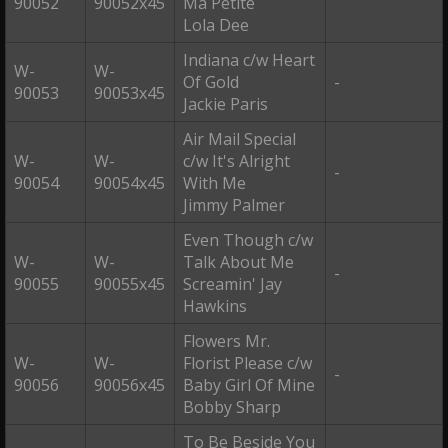
90052
90052x45
Ma Petite
Lola Dee
Indiana c/w Heart
W-
W-
Of Gold
-
90053
90053x45
Jackie Paris
Air Mail Special
W-
W-
c/w It's Alright
-
90054
90054x45
With Me
Jimmy Palmer
Even Though c/w
W-
W-
Talk About Me
-
90055
90055x45
Screamin' Jay
Hawkins
Flowers Mr.
W-
W-
Florist Please c/w
-
90056
90056x45
Baby Girl Of Mine
Bobby Sharp
To Be Beside You