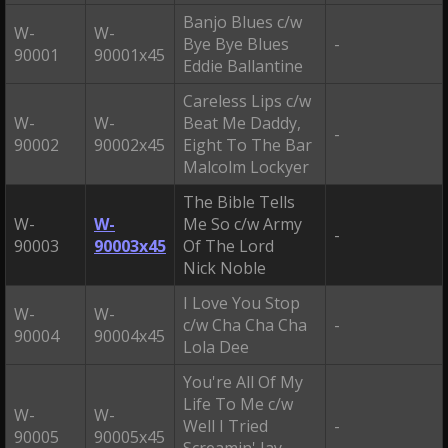
Banjo Blues c/w
W-
W-
Bye Bye Blues
-
90001
90001x45
Eddie Ballantine
Careless Lips c/w
W-
W-
Beat Me Daddy,
-
90002
90002x45
Eight To The Bar
Malcolm Lockyer
The Bible Tells
W-
W-
Me So c/w Army
-
90003
90003x45
Of The Lord
Nick Noble
I Love You Stop
W-
W-
c/w Cha Cha Cha
-
90004
90004x45
Lola Dee
You're All Of My
Life To Me c/w
W-
W-
Well I Tried
-
90005
90005x45