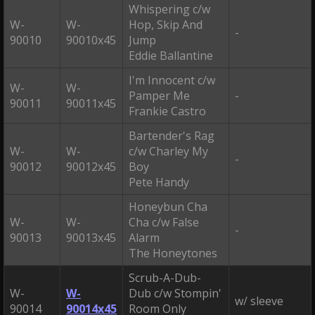
Whispering c/w
W-
W-
Hop, Skip And
-
90010
90010x45
Jump
Eddie Ballantine
I'm Innocent c/w
W-
W-
Pamper Me
-
90011
90011x45
Frankie Castro
Bartender's Rag
W-
W-
c/w Charley My
-
90012
90012x45
Boy
Pete Handy
Honeybun Cha
W-
W-
Cha c/w False
-
90013
90013x45
Alarm
The Honeytones
Scrub-A-Dub-
W-
W-
Dub c/w Stompin'
w/ sleeve
90014
90014x45
Room Only