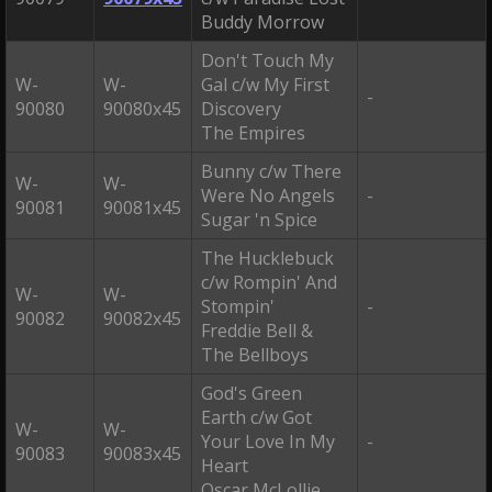
Buddy Morrow
Don't Touch My
W-
W-
Gal c/w My First
-
90080
90080x45
Discovery
The Empires
Bunny c/w There
W-
W-
Were No Angels
-
90081
90081x45
Sugar 'n Spice
The Hucklebuck
c/w Rompin' And
W-
W-
Stompin'
-
90082
90082x45
Freddie Bell &
The Bellboys
God's Green
Earth c/w Got
W-
W-
Your Love In My
-
90083
90083x45
Heart
Oscar McLollie