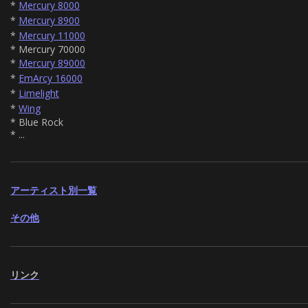
*
Mercury 8000
*
Mercury 8900
*
Mercury 11000
* Mercury 70000
*
Mercury 89000
*
EmArcy 16000
*
Limelight
*
Wing
* Blue Rock
* ...
アーティスト別一覧
その他
リンク