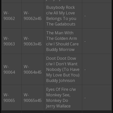
Busybody Rock
W-
W-
c/w All My Love
-
90062
90062x45
Belongs To you
The Gadabouts
The Man WIth
W-
W-
The Golden Arm
-
90063
90063x45
c/w I Should Care
Buddy Morrow
Doot Doot Dow
c/w I Don't Want
W-
W-
Nobody (To Have
-
90064
90064x45
My Love But You)
Buddy Johnson
Eyes Of Fire c/w
W-
W-
Monkey See,
-
90065
90065x45
Monkey Do
Jerry Wallace