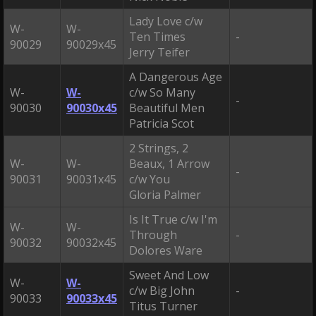
Lady Love c/w
W-
W-
Ten Times
-
90029
90029x45
Jerry Teifer
A Dangerous Age
W-
W-
c/w So Many
-
90030
90030x45
Beautiful Men
Patricia Scot
2 Strings, 2
W-
W-
Beaux, 1 Arrow
-
90031
90031x45
c/w You
Gloria Palmer
Is It True c/w I'm
W-
W-
Through
-
90032
90032x45
Dolores Ware
Sweet And Low
W-
W-
c/w Big John
-
90033
90033x45
Titus Turner