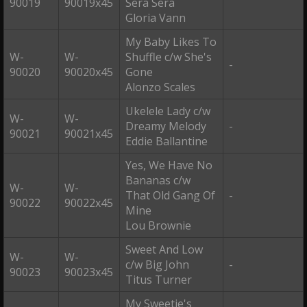
90019
90019x45
Sera Sera
Gloria Vann
My Baby Likes To
W-
W-
Shuffle c/w She's
-
90020
90020x45
Gone
Alonzo Scales
Ukelele Lady c/w
W-
W-
Dreamy Melody
-
90021
90021x45
Eddie Ballantine
Yes, We Have No
Bananas c/w
W-
W-
That Old Gang Of
-
90022
90022x45
Mine
Lou Brownie
Sweet And Low
W-
W-
c/w Big John
-
90023
90023x45
Titus Turner
My Sweetie's