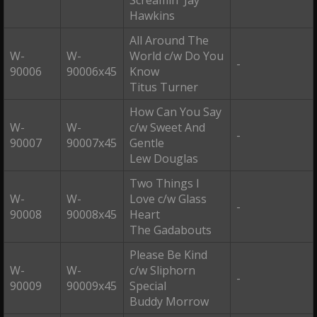
Screamin' Jay
Hawkins
All Around The
W-
W-
World c/w Do You
-
90006
90006x45
Know
Titus Turner
How Can You Say
W-
W-
c/w Sweet And
-
90007
90007x45
Gentle
Lew Douglas
Two Things I
W-
W-
Love c/w Glass
-
90008
90008x45
Heart
The Gadabouts
Please Be Kind
W-
W-
c/w Sliphorn
-
90009
90009x45
Special
Buddy Morrow