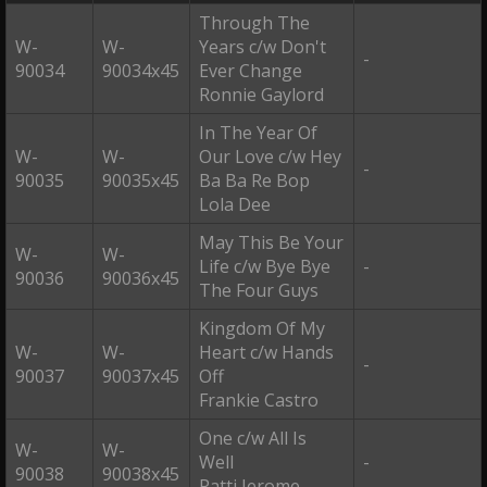
Through The
W-
W-
Years c/w Don't
-
90034
90034x45
Ever Change
Ronnie Gaylord
In The Year Of
W-
W-
Our Love c/w Hey
-
90035
90035x45
Ba Ba Re Bop
Lola Dee
May This Be Your
W-
W-
Life c/w Bye Bye
-
90036
90036x45
The Four Guys
Kingdom Of My
W-
W-
Heart c/w Hands
-
90037
90037x45
Off
Frankie Castro
One c/w All Is
W-
W-
Well
-
90038
90038x45
Patti Jerome