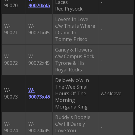
Laces
-
90070
90070x45
Red Prysock
Lovers In Love
W-
W-
c/w This Is Where
-
90071
90071x45
I Came In
Tommy Prisco
Candy & Flowers
W-
W-
c/w Campus Rock
-
90072
90072x45
Tyrone & His
Royal Rocks
Delovely c/w In
The Wee Small
W-
W-
Hours Of The
w/ sleeve
90073
90073x45
Morning
Morgana King
Buddy's Boogie
W-
W-
c/w I'll Darely
-
90074
90074x45
Love You