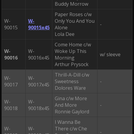
Buddy Morrow
Paper Roses c/w
W-
W-
Only You And You
-
90015
90015x45
Alone
Lola Dee
Come Home c/w
W-
W-
Woke Up This
w/ sleeve
90016
90016x45
Morning
Arthur Prysock
Thrill-A-Dill c/w
W-
W-
Sweetness
-
90017
90017x45
Dolores Ware
Gina c/w More
W-
W-
And More
-
90018
90018x45
Ronnie Gaylord
I Wanna Be
W-
W-
There c/w Che
-