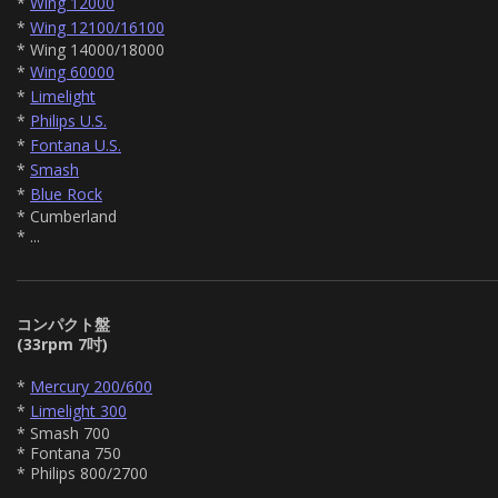
*
Wing 12000
*
Wing 12100/16100
* Wing 14000/18000
*
Wing 60000
*
Limelight
*
Philips U.S.
*
Fontana U.S.
*
Smash
*
Blue Rock
* Cumberland
* ...
コンパクト盤
(33rpm 7吋)
*
Mercury 200/600
*
Limelight 300
* Smash 700
* Fontana 750
* Philips 800/2700