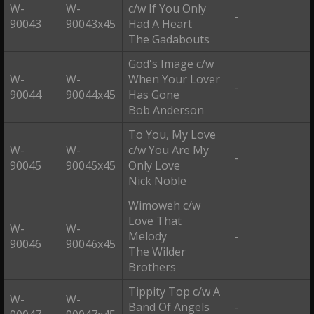
W-
W-
c/w If You Only
-
90043
90043x45
Had A Heart
The Gadabouts
God's Image c/w
W-
W-
When Your Lover
-
90044
90044x45
Has Gone
Bob Anderson
To You, My Love
W-
W-
c/w You Are My
-
90045
90045x45
Only Love
Nick Noble
Wimoweh c/w
Love That
W-
W-
Melody
-
90046
90046x45
The Wilder
Brothers
Tippity Top c/w A
W-
W-
Band Of Angels
-