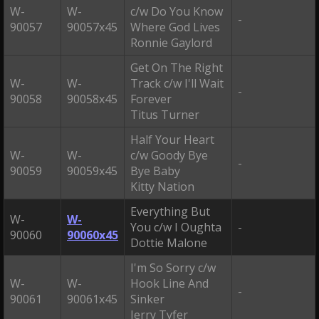
W-
W-
c/w Do You Know
-
90057
90057x45
Where God Lives
Ronnie Gaylord
Get On The Right
W-
W-
Track c/w I'll Wait
-
90058
90058x45
Forever
Titus Turner
Half Your Heart
W-
W-
c/w Goody Bye
-
90059
90059x45
Bye Baby
Kitty Nation
Everything But
W-
W-
You c/w I Oughta
-
90060
90060x45
Dottie Malone
I'm So Sorry c/w
W-
W-
Hook Line And
-
90061
90061x45
Sinker
Jerry Tyfer