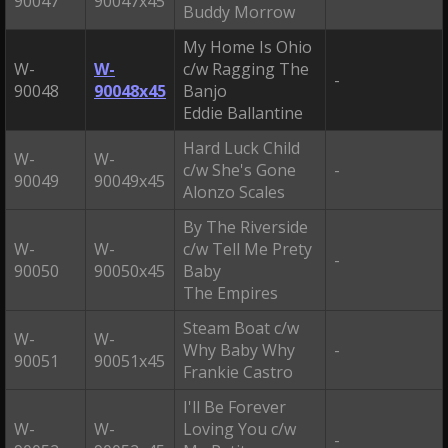
90047
90047x45
Buddy Morrow
My Home Is Ohio
W-
W-
c/w Ragging The
-
90048
90048x45
Banjo
Eddie Ballantine
Hard Luck Child
W-
W-
c/w She's Gone
-
90049
90049x45
Alonzo Scales
By The Riverside
W-
W-
c/w Tell Me Prety
-
90050
90050x45
Baby
The Empires
Steam Boat c/w
W-
W-
Why Baby Why
-
90051
90051x45
Frankie Castro
I'll Be Forever
W-
W-
Loving You c/w
-