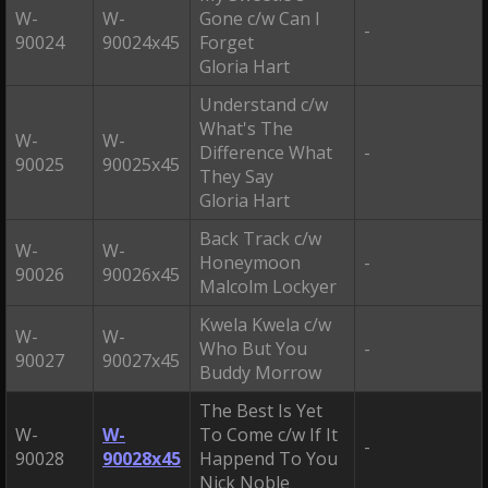
W-
W-
Gone c/w Can I
-
90024
90024x45
Forget
Gloria Hart
Understand c/w
What's The
W-
W-
Difference What
-
90025
90025x45
They Say
Gloria Hart
Back Track c/w
W-
W-
Honeymoon
-
90026
90026x45
Malcolm Lockyer
Kwela Kwela c/w
W-
W-
Who But You
-
90027
90027x45
Buddy Morrow
The Best Is Yet
W-
W-
To Come c/w If It
-
90028
90028x45
Happend To You
Nick Noble