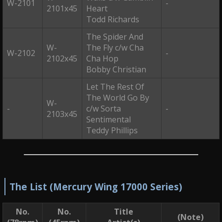
W-2101
-
2101x45
Heart
Todd Richards
The Spider And
W-
The Fly c/w Cha
W-2102
-
2102x45
Cha Hop
Bobby Christian
Let The Rest Of
The World Go By
W-
-
c/w Sorta
-
2103x45
Sentimental
Teddy Phillips
The List (Mercury Wing 17000 Series)
No.
No.
Title
(Note)