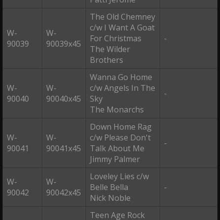
The Old Chemney
c/w I Want A Goat
W-
W-
For Christmas
-
90039
90039x45
The Wilder
Brothers
Wanna Go Home
W-
W-
c/w Angels In The
-
90040
90040x45
Sky
The Monarchs
Down Home Rag
W-
W-
c/w Please Don't
-
90041
90041x45
Talk About Me
Jimmy Palmer
Loveley Lies c/w
W-
W-
Belle Bella
-
90042
90042x45
Nick Noble
Teen Age Rock