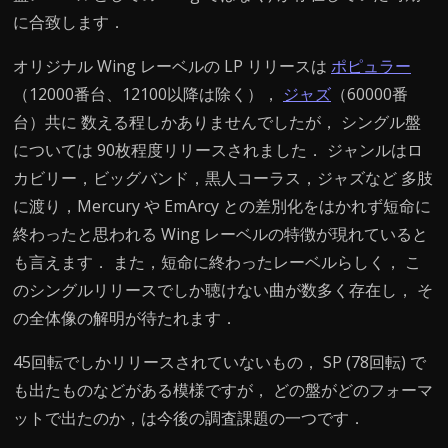
に合致します．
オリジナル Wing レーベルの LP リリースは
ポピュラー
（12000番台、12100以降は除く），
ジャズ
（60000番
台）共に 数える程しかありませんでしたが， シングル盤
については 90枚程度リリースされました． ジャンルはロ
カビリー，ビッグバンド，黒人コーラス，ジャズなど 多肢
に渡り，Mercury や EmArcy との差別化をはかれず短命に
終わったと思われる Wing レーベルの特徴が現れていると
も言えます． また，短命に終わったレーベルらしく， こ
のシングルリリースでしか聴けない曲が数多く存在し， そ
の全体像の解明が待たれます．
45回転でしかリリースされていないもの， SP (78回転) で
も出たものなどがある模様ですが， どの盤がどのフォーマ
ットで出たのか，は今後の調査課題の一つです．