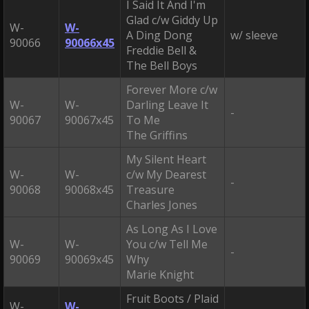
I Said It And I'm
Glad c/w Giddy Up
W-
W-
A Ding Dong
w/ sleeve
90066
90066x45
Freddie Bell &
The Bell Boys
Forever More c/w
W-
W-
Darling Leave It
-
90067
90067x45
To Me
The Griffins
My Silent Heart
W-
W-
c/w My Dearest
-
90068
90068x45
Treasure
Charles Jones
As Long As I Love
W-
W-
You c/w Tell Me
-
90069
90069x45
Why
Marie Knight
Fruit Boots / Plaid
W-
W-