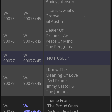
Buddy Johnson
Titanic c/w Sil's
W-
W-
Groove
-
90075
90075x45
Sil Austin
Dealer Of
W-
W-
Dreams c/w
-
90076
90076x45
Peace Of Mind
The Penguins
W-
W-
(NOT USED?)
90077
90077x45
I Know The
Meaning Of Love
W-
W-
c/w I Promise
-
90078
90078x45
Jimmy Castor &
The Juniors
Theme From
W-
W-
“The Proud Ones
-
90079
90079x45
c/w Paradise Lost