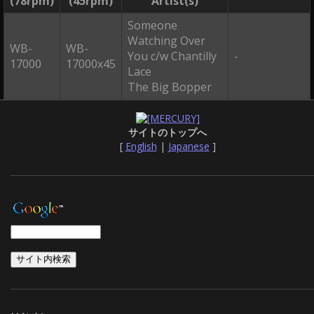
(78rpm)
(45rpm)
Artist(s)
Someone
Watching Over
WB-
WB-
You c/w Chantilly
-
17000
17000x45
Lace
The Big Bopper
サイトのトップへ
[
English
|
Japanese
]