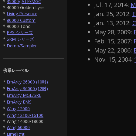
*
35000/JATP/MGC
Jul. 17, 2014:
M
* 40000 Golden Lyre
Jan. 25, 2012:
E
*
Living Presence
*
80000 Custom
Jan. 13, 2012:
G
* 90000 Tono
May 28, 2009:
*
PPS シリーズ
*
SRM シリーズ
Feb. 15, 2007:
*
Demo/Sampler
May 22, 2006:
Nov. 15, 2004:
傍系レーベル
*
EmArcy 26000 (10吋)
*
EmArcy 36000 (12吋)
*
EmArcy MGE/SRE
*
EmArcy EMS
*
Wing 12000
*
Wing 12100/16100
* Wing 14000/18000
*
Wing 60000
*
Limelight