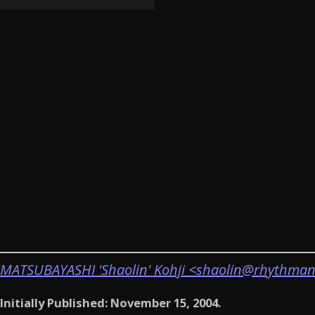
MATSUBAYASHI 'Shaolin' Kohji <shaolin@rhythman
Initially Published: November 15, 2004.