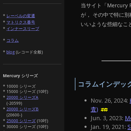
当サイト「Mercury
が， その中で特に
*
レーベルの変遷
*
マトリクス番号
いいような些細なこ
*
インナースリーブ
*
コラム
*
blog
(レコード全般)
Mercury シリーズ
コラムインデッ
* 10000 シリーズ
* 15000 シリーズ (10吋)
*
20000 シリーズA
Nov. 26, 2024:
(-20599)
査)
*
20000 シリーズB
(20600-)
Jun. 3, 2023:
M
*
25000 シリーズ
(10吋)
Jan. 19, 2021:
S
* 30000 シリーズ (10吋)