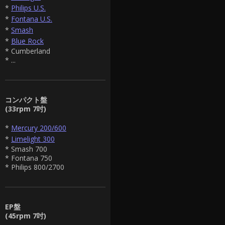
*
Philips U.S.
*
Fontana U.S.
*
Smash
*
Blue Rock
* Cumberland
* ...
コンパクト盤
(33rpm 7吋)
*
Mercury 200/600
*
Limelight 300
* Smash 700
* Fontana 750
* Philips 800/2700
EP盤
(45rpm 7吋)