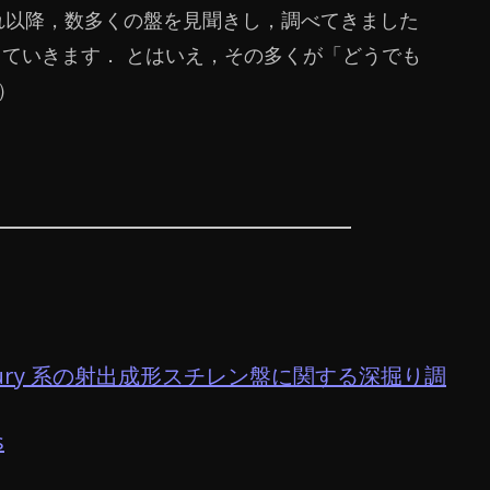
 6月． それ以降，数多くの盤を見聞きし，調べてきました
していきます． とはいえ，その多くが「どうでも
）
rcury 系の射出成形スチレン盤に関する深掘り調
s