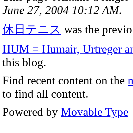
June 27, 2004 10:12 AM
.
休日テニス
was the previou
HUM = Humair, Urtreger a
this blog.
Find recent content on the
m
to find all content.
Powered by
Movable Type