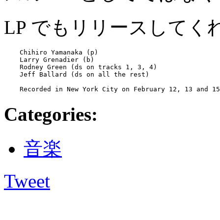
LP でもリリースしてく
    Chihiro Yamanaka (p)

    Larry Grenadier (b)

    Rodney Green (ds on tracks 1, 3, 4)

    Jeff Ballard (ds on all the rest)

Categories
:
音楽
Tweet