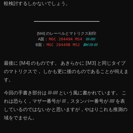
較検討するしかないでしょう。
[M4] のレーベルとマトリクス刻印
A面：
III-IIII
MGC 20449A MS4
B面：
BH III-III
MGC 20449B MS2
最後に [M4] のものです。 あきらかに [M3] と同じタイプ
のマトリクスで， しかも更に後のものであることが伺えま
す。
今回の手書き部分は
III-IIII
という風に書かれています。 こ
れは恐らく，マザー番号が
III
，スタンパー番号が
IIII
を表
しているのではないかと思いますが，やはりこれも推測の
域をでません。