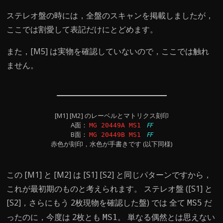
ステレオ盤の時には，全盤のスキャンを掲載しましたが，
ここでは割愛して表記だけにとどめます。
また，[M5] は実物を確認していないので，ここでは触れ
ません。
[M1] [M2] のレーベルとマトリクス刻印
A面：
FF
MG 20449A MS1
B面：
FF
MG 20449B MS1
赤色が刻印，水色が手書きです (以下同様)
この [M1] と [M2] は [S1] [S2] と同じパターンですから，
これが最初期のものと考えられます。 ステレオ盤 ([S1] と
[S2]，さらにもう 2枚現物を確認した盤) では 全て
だ
MS5
ったのに，今度は 2枚とも
。 単なる偶然とは思えない
MS1