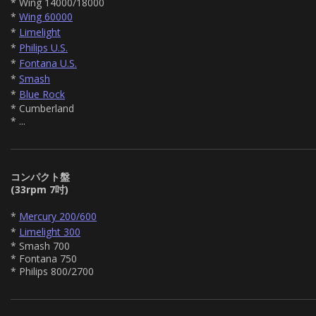
* Wing 14000/18000
*
Wing 60000
*
Limelight
*
Philips U.S.
*
Fontana U.S.
*
Smash
*
Blue Rock
* Cumberland
* ...
コンパクト盤
(33rpm 7吋)
*
Mercury 200/600
*
Limelight 300
* Smash 700
* Fontana 750
* Philips 800/2700