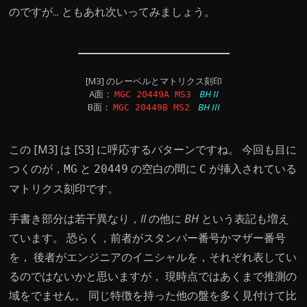
のですが... ともあれ次いってみましょう。
[M3] のレーベルとマトリクス刻印
A面：
BH II
MGC 20449A MS3
B面：
BH III
MGC 20449B MS2
この [M3] は [S3] に呼応するパターンですね。 今回も目に
つくのが，
と
の空白の間に
が挿入されている
MG
20449
C
マトリクス刻印です。
手書き部分は若干異なり，
II
の他に
BH
という表記も増え
ています。 恐らく，前者がスタンパー番号かマザー番号
を， 後者がエンジニアのイニシャルを，それぞれ表してい
るのではないかと思いますが， 現時点ではあくまで推測の
域をでません。 同じ特徴を持った他の盤を多く見付けて比