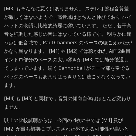
[M3] もそんなに悪くはありません。 ステレオ盤程音質差
が激しくはないようで，高音域はきちんと伸びており ハイ
ハットの余韻も比較的綺麗に響いています。 ただ，若干高
音を強調した感じの音にはなっている様です。 明らかに違
う点は低音域で，Paul Chambers のベースの聴こえかたが
かなり異なります。 [M1] や [M2] では聴かれた A面 2曲目
イントロ部分のベースの太い響きが [M3] では随分後退し
てしまっています。続く Cannonball がテーマ部を奏でる
バックのベースもあまりはっきりとは聴こえなくなってい
ます。
[M4] も [M3] と同様で，音質の傾向自体はほとんど変わり
ません。
以上の比較試聴からは，今回の 4枚の中では [M1] 及び
[M2] が最も初期に プレスされた盤である可能性が高いと