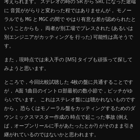
考えられます。
ステレオの時の
から
になった途端
SR
SRC
に 音質ががらりと変わった程ではありませんが， モノー
ラルでも
と
の間で やはり有意な差が認められたと
MG
MGC
いうことからも， 両者が別工場でプレスされた (あるいは
別エンジニアがカッティングを 行った) 可能性は高そうで
す。
また，現時点では未入手の [M5] タイプも頑張って探して
みようと思います。
ところで，今回比較試聴した 4枚の盤に共通することです
が， A面 1曲目のイントロ部最初の数小節で，ピッチがゆ
らいでいます。 これはステレオ盤には聴かれないものです
から， 恐らくはモノーラル盤をカッティングするためのダ
ウンミックスマスター作成の 時点で起こった事故 (例え
ば，オープンリールに手があたったとか?) がそのまま引き
継がれているのではないかと思われます。