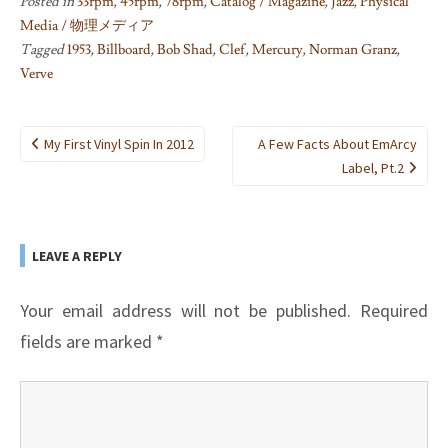
Posted in
33rpm
,
45rpm
,
78rpm
,
Catalog / Magazine
,
Jazz
,
Physical
Media / 物理メディア
Tagged
1953
,
Billboard
,
Bob Shad
,
Clef
,
Mercury
,
Norman Granz
,
Verve
Post
My First Vinyl Spin In 2012
A Few Facts About EmArcy
navigation
Label, Pt.2
LEAVE A REPLY
Your email address will not be published.
Required
fields are marked
*