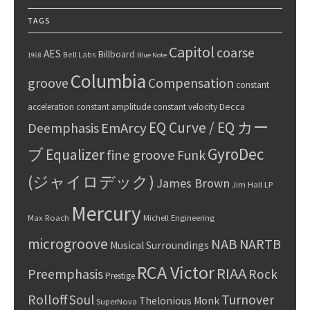
TAGS
Capitol
coarse
AES
Billboard
Bell Labs
1968
Blue Note
Columbia
groove
Compensation
constant
Decca
acceleration
constant amplitude
constant velocity
EQ Curve / EQ カー
Deemphasis
EmArcy
GyroDec
ブ
Equalizer
fine groove
Funk
(ジャイロデック)
James Brown
Jim Hall
LP
Mercury
Max Roach
Michell Engineering
microgroove
NAB
NARTB
Musical Surroundings
RCA Victor
RIAA
Preemphasis
Rock
Prestige
Rolloff
Turnover
Soul
Thelonious Monk
SuperNova