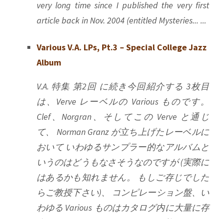
very long time since I published the very first
article back in Nov. 2004 (entitled Mysteries... ...
Various V.A. LPs, Pt.3 – Special College Jazz
Album
V.A. 特集 第2回 に続き今回紹介する 3枚目
は、Verve レーベルの Various ものです。
Clef、Norgran、そしてこの Verve と通じ
て、 Norman Granz が立ち上げたレーベルに
おいて いわゆるサンプラー的なアルバムと
いうのはどうもなさそうなのですが (実際に
はあるかも知れません。 もしご存じでした
らご教授下さい)、 コンピレーション盤、い
わゆる Various ものはカタログ内に大量に存