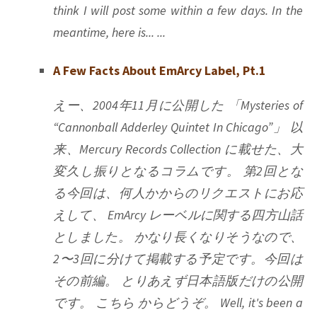
think I will post some within a few days. In the
meantime, here is... ...
A Few Facts About EmArcy Label, Pt.1
えー、2004年11月に公開した 「Mysteries of
“Cannonball Adderley Quintet In Chicago”」 以
来、Mercury Records Collection に載せた、大
変久し振りとなるコラムです。 第2回とな
る今回は、何人かからのリクエストにお応
えして、 EmArcy レーベルに関する四方山話
としました。 かなり長くなりそうなので、
2〜3回に分けて掲載する予定です。今回は
その前編。 とりあえず日本語版だけの公開
です。 こちら からどうぞ。 Well, it's been a