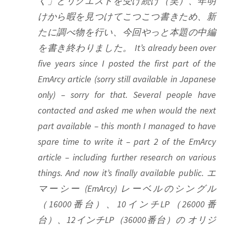
く」とリクエストを受け続け（笑）、年明
けから暇を見つけてこつこつ書きため、新
たに調べ物を行い、今回やっと本題の中編
を書き終わりました。 It’s already been over
five years since I posted the first part of the
EmArcy article (sorry still available in Japanese
only) – sorry for that. Several people have
contacted and asked me when would the next
part available – this month I managed to have
spare time to write it – part 2 of the EmArcy
article – including further research on various
things. And now it’s finally available public. エ
マーシー (EmArcy) レーベルのシングル
（16000番台）、10インチLP（26000番
台）、12インチLP（36000番台）の オリジ