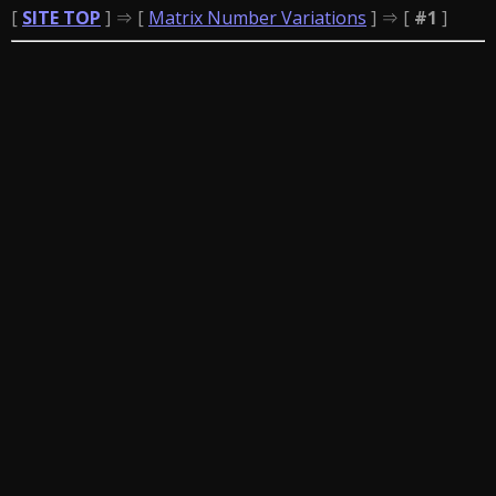
[
SITE TOP
] ⇒ [
Matrix Number Variations
] ⇒ [
#1
]