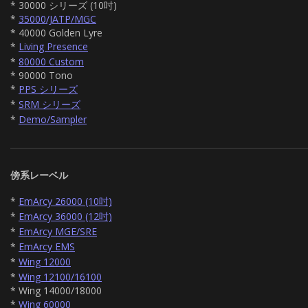
* 30000 シリーズ (10吋)
*
35000/JATP/MGC
* 40000 Golden Lyre
*
Living Presence
*
80000 Custom
* 90000 Tono
*
PPS シリーズ
*
SRM シリーズ
*
Demo/Sampler
傍系レーベル
*
EmArcy 26000 (10吋)
*
EmArcy 36000 (12吋)
*
EmArcy MGE/SRE
*
EmArcy EMS
*
Wing 12000
*
Wing 12100/16100
* Wing 14000/18000
*
Wing 60000