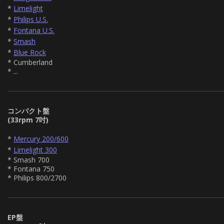
*
Limelight
*
Philips U.S.
*
Fontana U.S.
*
Smash
*
Blue Rock
* Cumberland
* ...
コンパクト盤
(33rpm 7吋)
*
Mercury 200/600
*
Limelight 300
* Smash 700
* Fontana 750
* Philips 800/2700
EP盤