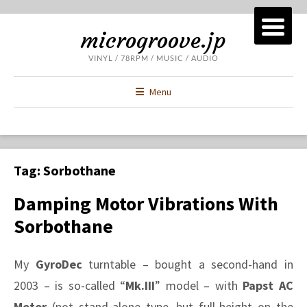
microgroove.jp
VINYL / 78RPM / MUSIC / AUDIO
Menu
Tag:
Sorbothane
Damping Motor Vibrations With
Sorbothane
My
GyroDec
turntable – bought a second-hand in
2003 – is so-called “
Mk.III
” model – with
Papst AC
Motor
(not stand-alone type, but full-height on the