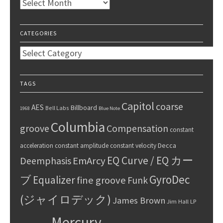
Archives
CATEGORIES
Categories
TAGS
Capitol
coarse
AES
Billboard
Bell Labs
1968
Blue Note
Columbia
groove
Compensation
constant
Decca
acceleration
constant amplitude
constant velocity
EQ Curve / EQ カー
Deemphasis
EmArcy
GyroDec
ブ
Equalizer
fine groove
Funk
(ジャイロデック)
James Brown
Jim Hall
LP
Mercury