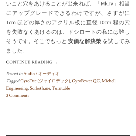
いこと穴をあけることが出来れば、「Mk.IV」相当
にアップグレードできるわけですが、さすがに
1cm ほどの厚さのアクリル板に直径 10cm 程の穴
を失敗なくあけるのは、ドシロートの私には難し
そうです。そこでもっと
安価な解決策
を試してみ
ました。
CONTINUE READING
→
Posted in
Audio / オーディオ
Tagged
GyroDec (ジャイロデック)
,
GyroPower QC
,
Michell
Engineering
,
Sorbothane
,
Turntable
2 Comments
on
Damping
Motor
Vibrations
with