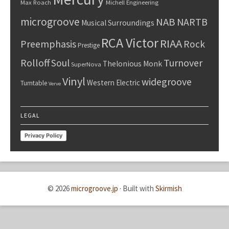
Max Roach
Michell Engineering
microgroove
NAB
NARTB
Musical Surroundings
RCA Victor
RIAA
Preemphasis
Rock
Prestige
Rolloff
Turnover
Soul
Thelonious Monk
SuperNova
Vinyl
widegroove
Western Electric
Turntable
Verve
LEGAL
Privacy Policy
© 2026
microgroove.jp
·
Built with
Skirmish