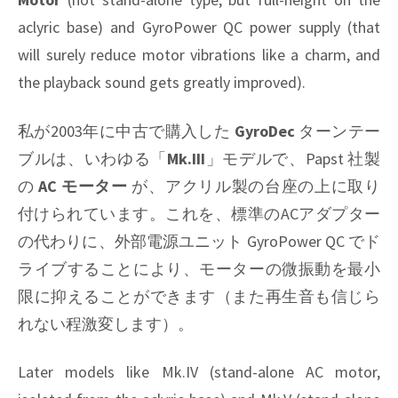
aclyric base) and GyroPower QC power supply (that
will surely reduce motor vibrations like a charm, and
the playback sound gets greatly improved).
私が2003年に中古で購入した
GyroDec
ターンテー
ブルは、いわゆる「
Mk.III
」モデルで、Papst 社製
の
AC モーター
が、アクリル製の台座の上に取り
付けられています。これを、標準のACアダプター
の代わりに、外部電源ユニット GyroPower QC でド
ライブすることにより、モーターの微振動を最小
限に抑えることができます（また再生音も信じら
れない程激変します）。
Later models like Mk.IV (stand-alone AC motor,