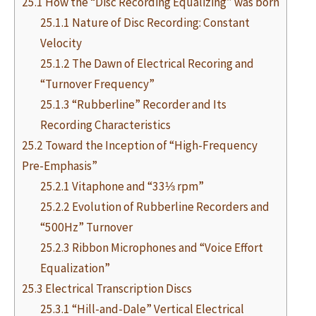
25.1 How the “Disc Recording Equalizing” was born
“
Pt.23 (RIAA deviation of 1970s consumer
25.1.1 Nature of Disc Recording: Constant
amplifiers, etc.)
”,
Velocity
and “
Pt.24 (Restudying the recording signal
25.1.2 The Dawn of Electrical Recoring and
chain and equipments)
”.
“Turnover Frequency”
25.1.3 “Rubberline” Recorder and Its
Recording Characteristics
25.2 Toward the Inception of “High-Frequency
Pre-Emphasis”
25.2.1 Vitaphone and “33⅓ rpm”
25.2.2 Evolution of Rubberline Recorders and
“500Hz” Turnover
25.2.3 Ribbon Microphones and “Voice Effort
Equalization”
25.3 Electrical Transcription Discs
25.3.1 “Hill-and-Dale” Vertical Electrical