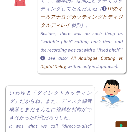
くて、基本的には固定ピッチでカッ
ティングしてたんだよね（
LPのオ
ールアナログカッティングとディジ
タルディレイ
参照）。
Besides, there was no such thing as
“variable pitch” cutting back then, and
the recording was cut with a “fixed pitch” (
see also:
All Analogue Cutting vs
Digital Delay
, written only in Japanese).
いわゆる「ダイレクトカッティン
グ」だからね。また、ディスク録音
機器もまだそんなに複雑な制御がで
きなかった時代だろうしね。
It was what we call “direct-to-disc”