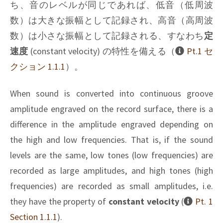
ち、音のレベルが同じであれば、低音（低周波
数）は大きな振幅として記録され、高音（高周波
数）は小さな振幅として記録される、すなわち
定
速度
(constant velocity) の特性を備える（
Pt.1 セ
クション 1.1.1
）。
When sound is converted into continuous groove
amplitude engraved on the record surface, there is a
difference in the amplitude engraved depending on
the high and low frequencies. That is, if the sound
levels are the same, low tones (low frequencies) are
recorded as large amplitudes, and high tones (high
frequencies) are recorded as small amplitudes, i.e.
they have the property of
constant velocity
(
Pt. 1
Section 1.1.1
).