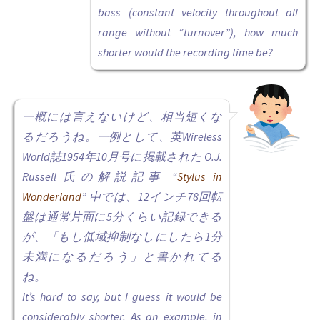
bass (constant velocity throughout all
range without “turnover”), how much
shorter would the recording time be?
一概には言えないけど、相当短くな
るだろうね。一例として、英Wireless
World誌1954年10月号に掲載された O.J.
Russell 氏の解説記事 “
Stylus in
Wonderland
” 中では、12インチ78回転
盤は通常片面に5分くらい記録できる
が、「もし低域抑制なしにしたら1分
未満になるだろう」と書かれてる
ね。
It’s hard to say, but I guess it would be
considerably shorter. As an example, in