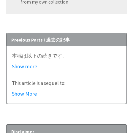
from my own collection
Previous Parts / 過去の記事
本稿は以下の続きです。
Show more
「
Pt.0 (はじめに)
」
「
Pt.1 (定速度と定振幅、電気録音黎明
This article is a sequel to:
期)
」
Show More
「
Pt.2 (世界初の電気録音、Brunswick
“
Things I learned on Phono EQ curves, Pt.0
Light-ray、ラジオ業界の脅威)
」
(Intro)
”,
「
Pt.3 (Blumlein システム、当時のRCAや
“
Pt.1 (constant velocity/amplitude, early
Columbia、民生用における高域プリファ
years of electrical disc recording)
”,
レンスの萌芽)
」
Disclaimer
“
Pt.2 (earliest electrical recordings,