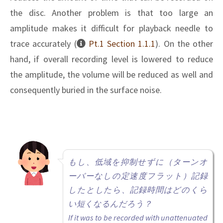
the disc. Another problem is that too large an
amplitude makes it difficult for playback needle to
trace accurately (
Pt.1 Section 1.1.1
). On the other
hand, if overall recording level is lowered to reduce
the amplitude, the volume will be reduced as well and
consequently buried in the surface noise.
もし、低域を抑制せずに（ターンオ
ーバーなしの定速度フラット）記録
したとしたら、記録時間はどのくら
い短くなるんだろう？
If it was to be recorded with unattenuated