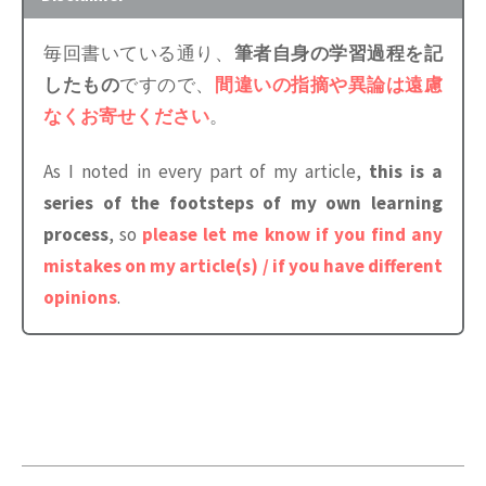
「
Pt.4 (Vitaphone、Program
Brunswick Light-ray, Radio industry)
”,
毎回書いている通り、
筆者自身の学習過程を記
Transcription、Electrical Transcription、
“
Pt.3 (Blumlein system, RCA and Columbia
したもの
ですので、
間違いの指摘や異論は遠慮
Bell Labs / Western Electric 縦振動トラン
in the early 1930s, germination of treble
なくお寄せください
。
スクリプション盤)
」
pre-emphasis)
”,
「
Pt.5 (ベル研とストコフスキーのエピソ
“
Pt.4 (Vitaphone, Program Transcription,
As I noted in every part of my article,
this is a
ード、横振動トランスクリプション、
Electrical Transcriptions, Bell/WE Vertical
series of the footsteps of my own learning
Orthacousticカーブ)
」
Transcription)
”,
process
, so
please let me know if you find any
「
Pt.6 (アセテート録音機のカッターヘッ
“
Pt.5 (Bell Labs = Stokowski episode,
mistakes on my article(s) / if you have different
ド特性、高調波歪の論文、超軽量ピック
Lateral Transcription and Orthacoustic)
”,
opinions
.
アップ)
」
“
Pt.6 (Instantaneous Recorders, papers on
「
Pt.7 (圧電ピックアップとジュークボッ
distortion and lightweight pickup)
”,
クス、定速度記録再生の試み)
」
“
Pt.7 (piezo-electric pickups, jukebox,
「
Pt.8 (1942年 NAB 標準規格策定の歴
constant-amplitude recording)
”,
史)
」
“
Pt.8 (history of 1942 NAB Standards)
”,
「
Pt.9 (大戦中〜戦後、LP登場前夜の状況
“
Pt.9 (various situations in the 1940s)
”,