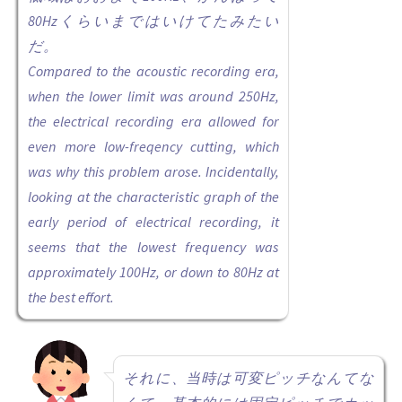
80Hzくらいまではいけてたみたい
だ。
Compared to the acoustic recording era,
when the lower limit was around 250Hz,
the electrical recording era allowed for
even more low-freqency cutting, which
was why this problem arose. Incidentally,
looking at the characteristic graph of the
early period of electrical recording, it
seems that the lowest frequency was
approximately 100Hz, or down to 80Hz at
the best effort.
それに、当時は可変ピッチなんてな