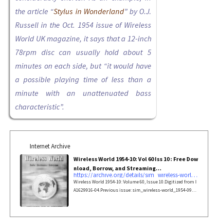
the article “
Stylus in Wonderland
” by O.J.
Russell in the Oct. 1954 issue of Wireless
World UK magazine, it says that a 12-inch
78rpm disc can usually hold about 5
minutes on each side, but “it would have
a possible playing time of less than a
minute with an unattenuated bass
characteristic”.
Internet Archive
Wireless World 1954-10: Vol 60 Iss 10 : Free Dow
nload, Borrow, and Streaming...
https://archive.org/details/sim_wireless-world_1954-10_60_10/page/n149/mode/2up
Wireless World 1954-10: Volume 60, Issue 10.Digitized from I
A1629916-04.Previous issue: sim_wireless-world_1954-09_6
0_9.Next issue:...