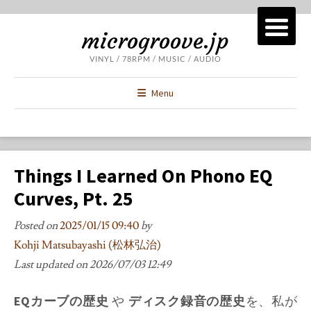
microgroove.jp
VINYL / 78RPM / MUSIC / AUDIO
Menu
Things I Learned On Phono EQ
Curves, Pt. 25
Posted on
2025/01/15 09:40
by
Kohji Matsubayashi (松林弘治)
Last updated on
2026/07/03 12:49
EQカーブの歴史
や
ディスク録音の歴史
を、私が