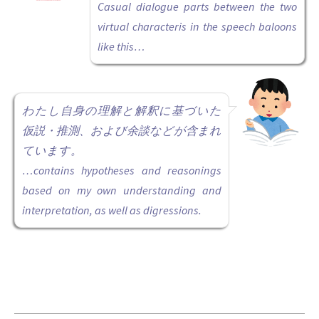
Casual dialogue parts between the two
virtual characteris in the speech baloons
like this…
わたし自身の理解と解釈に基づいた
仮説・推測、および余談などが含まれ
ています。
…contains hypotheses and reasonings
based on my own understanding and
interpretation, as well as digressions.