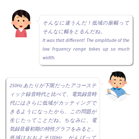
そんなに違うんだ！低域の振幅って
そんなに幅をとるんだね。
It was that different! The amplitude of the
low frquency range takes up so much
width.
250Hz あたりが下限だったアコーステ
ィック録音時代と比べて、電気録音時
代にはさらに低域がカッティングで
きるようになったから、この問題が
生じたってことだね。ちなみに、電
気録音最初期の特性グラフをみると、
低域はおおよそ100Hz、がんばって