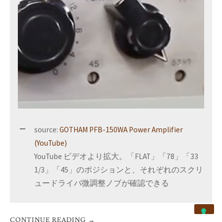
source:
GOTHAM PFB-150WA Power Amplifier
(YouTube)
YouTube ビデオより拡大。「FLAT」「78」「33
1/3」「45」のポジションと、それぞれのスクリ
ュードライバ微調整ノブが確認できる
CONTINUE READING
→