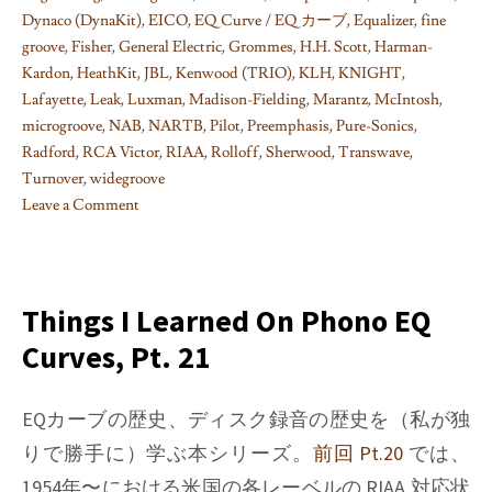
Dynaco (DynaKit)
,
EICO
,
EQ Curve / EQ カーブ
,
Equalizer
,
fine
groove
,
Fisher
,
General Electric
,
Grommes
,
H.H. Scott
,
Harman-
Kardon
,
HeathKit
,
JBL
,
Kenwood (TRIO)
,
KLH
,
KNIGHT
,
Lafayette
,
Leak
,
Luxman
,
Madison-Fielding
,
Marantz
,
McIntosh
,
microgroove
,
NAB
,
NARTB
,
Pilot
,
Preemphasis
,
Pure-Sonics
,
Radford
,
RCA Victor
,
RIAA
,
Rolloff
,
Sherwood
,
Transwave
,
Turnover
,
widegroove
Leave a Comment
on
Things
I
learned
Things I Learned On Phono EQ
on
Curves, Pt. 21
Phono
EQ
curves,
EQカーブの歴史、ディスク録音の歴史を（私が独
Pt.
りで勝手に）学ぶ本シリーズ。
前回 Pt.20
では、
22
1954年〜における米国の各レーベルの RIAA 対応状