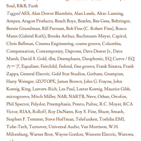
Soul, R&B, Funk
Tagged
AES
,
Alan Dower Blumlein
,
Alan Leeds
,
Altec-Lansing
,
Ampex
,
Aragon Products
,
Beach Boys
,
Beatles
,
Bee Gees
,
Behringer
,
Bernie Grundman
,
Bill Putnam
,
Bob Fine (C. Robert Fine)
,
Bosco
Mann (Gabriel Roth)
,
Brooks Arthur
,
Buchmann-Meyer
,
Capitol
,
Chris Bellman
,
Cinema Engineering
,
coarse groove
,
Columbia
,
Compensation
,
Contemporary
,
Daptone
,
Dave Dexter Jr.
,
Dave
Marsh
,
David S. Gold
,
dbx
,
Deemphasis
,
Duophonic
,
EQ Curve / EQ
カーブ
,
Equalizer
,
Fairchild
,
Federal
,
fine groove
,
Frank Sinatra
,
Frank
Zappa
,
General Electric
,
Gold Star Studios
,
Gotham
,
Grampian
,
Harry Weinger
,
iZOTOPE
,
James Brown
,
John G. Frayne
,
John
Koenig
,
King
,
Leevers-Rich
,
Les Paul
,
Lester Koenig
,
Maurice Gibb
,
microgroove
,
Mitch Miller
,
NAB
,
NARTB
,
Neve
,
Orban
,
Ortofon
,
Phil Spector
,
Polydor
,
Preemphasis
,
Presto
,
Pultec
,
R.C. Moyer
,
RCA
Victor
,
RIAA
,
Rolloff
,
Roy DuNann
,
Roy S. Fine
,
Shure
,
Smash
,
Stephen F. Temmer
,
Steve Hoffman
,
Telefunken
,
Toshiba EMI
,
Tube-Tech
,
Turnover
,
Universal Audio
,
Van Morrison
,
W.H.
Miltenburg
,
Warner Bros
,
Wayne Gordon
,
Western Electric
,
Westrex
,