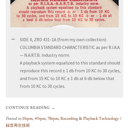
SIDE II, ZRD 431-1A (from my own collection)
COLUMBIA STANDARD CHARACTERISTIC as per R.I.A.A.
— N.A.R.T.B. industry norm.
A playback system equalized to this standard should
reproduce this record ± 1 db from 10 KC to 30 cycles,
and from 15 KC to 10 KC ± 1 db at 6 db below that
from 10 KC to 30 cycles.
CONTINUE READING
→
Posted in
33rpm
,
45rpm
,
78rpm
,
Recording & Playback Technology /
録音再生技術