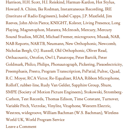
Harrison
,
H.H. Scott
,
H.I. Reiskind
,
Harman-Kardon
,
Hot Stylus
,
Howard A. Chinn
,
Ike Rodman
,
Instantaneous Recording
,
IRE
(Institute of Radio Engineers)
,
Isabel Capps
,
J.P. Maxfield
,
Jim
Reeves
,
John Alvin Pierce
,
KNIGHT
,
Kolster
,
Living Presence
,
Long
Playing
,
Magnetophon
,
Marantz
,
McIntosh
,
Mercury
,
Mercury
Sound Studios
,
MGM
,
Michael Fremer
,
microgroove
,
Muzak
,
NAB
,
NAB Reports
,
NARTB
,
Neumann
,
New Orthophonic
,
Newcomb
,
Nicholas Bergh
,
O.J. Russell
,
Old Orthophonic
,
Oliver Read
,
Orthacoustic
,
Ortofon
,
Owl 1
,
Panatrope
,
Peter Bartók
,
Peter
Goldmark
,
Philco
,
Philips
,
Phonautograph
,
Pickering
,
Piezoelectricity
,
Preemphasis
,
Presto
,
Program Transcription
,
PsPatial
,
Pultec
,
Quad
,
R.C. Moyer
,
RCA Victor
,
Re-Equalizer
,
RIAA
,
Ribbon Microphone
,
Rolloff
,
rubber-line
,
Rudy Van Gelder
,
Sapphire Group
,
Shure
,
SMPE (Society of Motion Picture Engineers)
,
Stokowski
,
Stromberg-
Carlson
,
Test Records
,
Thomas Edison
,
Time Constant
,
Turnover
,
Variable Pitch
,
Victrolac
,
Vinylite
,
Vitaphone
,
Western Electric
,
Westrex
,
widegroove
,
William Bachman (W.S. Bachman)
,
Wireless
World UK
,
World Program Service
Leave a Comment