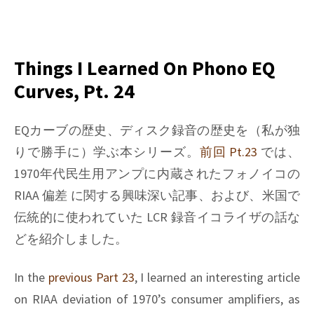
on
Things
I
learned
Things I Learned On Phono EQ
on
Curves, Pt. 24
Phono
EQ
curves,
EQカーブの歴史、ディスク録音の歴史を（私が独
Pt.
りで勝手に）学ぶ本シリーズ。
前回 Pt.23
では、
25
1970年代民生用アンプに内蔵されたフォノイコの
RIAA 偏差 に関する興味深い記事、および、米国で
伝統的に使われていた LCR 録音イコライザの話な
どを紹介しました。
In the
previous Part 23
, I learned an interesting article
on RIAA deviation of 1970’s consumer amplifiers, as