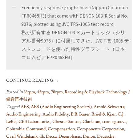
Frequency response graph sheet (Nippon Columbia
FPR0468H3) that came with DENON 103-R Serial No.
9076, plotted using JVC TRS-1005 test record.
私が所有する DENON 103-R カートリッジ（シリ
アル番号9076）に付属してきた、JVC TRS-1005 テ
ストレコードを使った特性グラフシート（日本
コロムビア FPR0468H3）
CONTINUE READING
→
Posted in
33rpm
,
45rpm
,
78rpm
,
Recording & Playback Technology /
録音再生技術
Tagged
AES
,
AES (Audio Engineering Society)
,
Arnold Schwartz
,
Audio Engineering
,
Audio Fidelity
,
B.B. Bauer
,
Brüel & Kjær
,
C.J.
LeBel
,
CBS Laboratories
,
Chester Santon
,
Clarkstan
,
coarse groove
,
Columbia
,
Command
,
Compensation
,
Components Corporation
,
Cyril Windebank
,
db
,
Decca
,
Deemphasis
,
Denon
,
Deutsche