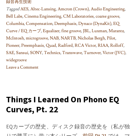
録音再生技術
Tagged
AES
,
Altec-Lansing
,
Amcron (Crown)
,
Audio Engineering
,
Bell Labs
,
Cinema Engineering
,
CM Laboratories
,
coarse groove
,
Columbia
,
Compensation
,
Deemphasis
,
Dynaco (DynaKit)
,
EQ
Curve / EQ カーブ
,
Equalizer
,
fine groove
,
JBL
,
Luxman
,
Marantz
,
McIntosh
,
microgroove
,
NAB
,
NARTB
,
Nicholas Bergh
,
Pilot
,
Pioneer
,
Preemphasis
,
Quad
,
Radford
,
RCA Victor
,
RIAA
,
Rolloff
,
SAE
,
Sansui
,
SONY
,
Technics
,
Transwave
,
Turnover
,
Victor (JVC)
,
widegroove
Leave a Comment
on
Things
I
learned
Things I Learned On Phono EQ
on
Curves, Pt. 22
Phono
EQ
curves,
EQカーブの歴史、ディスク録音の歴史を（私が独
Pt.
りで勝手に）学ぶ本シリーズ。
前回 Pt.21
では、マ