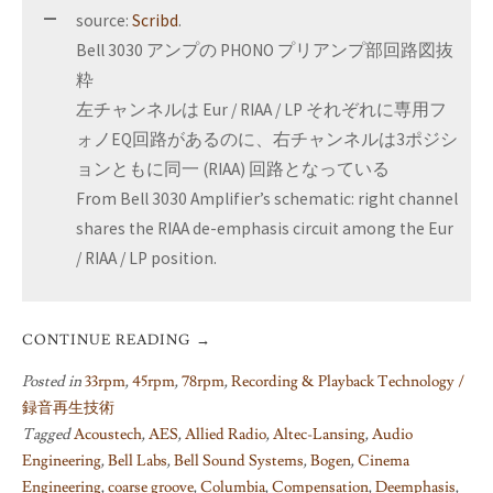
source:
Scribd
.
Bell 3030 アンプの PHONO プリアンプ部回路図抜
粋
左チャンネルは Eur / RIAA / LP それぞれに専用フ
ォノEQ回路があるのに、右チャンネルは3ポジシ
ョンともに同一 (RIAA) 回路となっている
From Bell 3030 Amplifier’s schematic: right channel
shares the RIAA de-emphasis circuit among the Eur
/ RIAA / LP position.
CONTINUE READING
→
Posted in
33rpm
,
45rpm
,
78rpm
,
Recording & Playback Technology /
録音再生技術
Tagged
Acoustech
,
AES
,
Allied Radio
,
Altec-Lansing
,
Audio
Engineering
,
Bell Labs
,
Bell Sound Systems
,
Bogen
,
Cinema
Engineering
,
coarse groove
,
Columbia
,
Compensation
,
Deemphasis
,