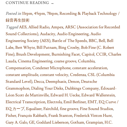
CONTINUE READING
→
Posted in
33rpm
,
45rpm
,
78rpm
,
Recording & Playback Technology /
録音再生技術
Tagged
AES
,
Allied Radio
,
Ampex
,
ARSC (Association for Recorded
Sound Collections)
,
Audacity
,
Audio Engineering
,
Audio
Engineering Society (AES)
,
Battle of The Speeds
,
BBC
,
Bell
,
Bell
Labs
,
Bert Whyte
,
Bill Putnam
,
Bing Crosby
,
Bob Fine (C. Robert
Fine)
,
Brush Development
,
Burnishing Facet
,
Capitol
,
CCIR
,
Charles
Lauda
,
Cinema Engineering
,
coarse groove
,
Columbia
,
Compensation
,
Condener Microphone
,
constant acceleration
,
constant amplitude
,
constant velocity
,
Credenza
,
CSL (Columbia
Standard Level)
,
Decca
,
Deemphasis
,
Denon
,
Deutsche
Grammophon
,
Dialing Your Disks
,
Dubbings Company
,
Édouard-
Léon Scott de Martinville
,
Edward H. Uecke
,
Edward Wallerstein
,
Electrical Transcription
,
Electrola
,
Emil Berliner
,
EMT
,
EQ Curve /
EQ カーブ
,
Equalizer
,
Fairchild
,
fine groove
,
Fine Sound Studios
,
Fisher
,
François Rabbath
,
Frank Stanton
,
Frederick Vinton Hunt
,
Gary A. Galo
,
GE
,
Goddard Lieberson
,
Gotham
,
Grampian
,
H.C.