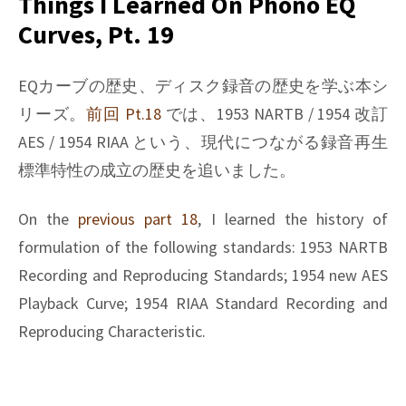
Things I Learned On Phono EQ
on
Curves, Pt. 19
Phono
EQ
curves,
EQカーブの歴史、ディスク録音の歴史を学ぶ本シ
Pt.
リーズ。
前回 Pt.18
では、1953 NARTB / 1954 改訂
20
AES / 1954 RIAA という、現代につながる録音再生
標準特性の成立の歴史を追いました。
On the
previous part 18
, I learned the history of
formulation of the following standards: 1953 NARTB
Recording and Reproducing Standards; 1954 new AES
Playback Curve; 1954 RIAA Standard Recording and
Reproducing Characteristic.