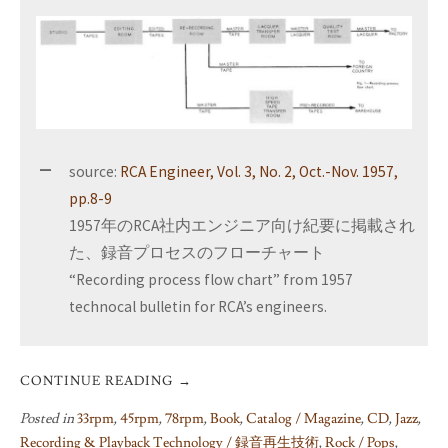
source:
RCA Engineer, Vol. 3, No. 2, Oct.-Nov. 1957,
pp.8-9
1957年のRCA社内エンジニア向け紀要に掲載され
た、録音プロセスのフローチャート
“Recording process flow chart” from 1957
technocal bulletin for RCA’s engineers.
CONTINUE READING
→
Posted in
33rpm
,
45rpm
,
78rpm
,
Book
,
Catalog / Magazine
,
CD
,
Jazz
,
Recording & Playback Technology / 録音再生技術
,
Rock / Pops
,