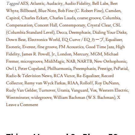
Tagged
AES
,
Atlantic
,
Audacity
,
Audio Fidelity
,
Bell Labs
,
Bert
Whyte
,
Billboard
,
Blue Note
,
Bob Fine (C. Robert Fine)
,
Camden
,
Capitol
,
Charles Eckart
,
Charles Lauda
,
coarse groove
,
Columbia
,
Compensation
,
Concert Hall
,
Contemporary
,
Crystal Clear
,
CSL
(Columbia Standard Level)
,
Decca
,
Deemphasis
,
Dialing Your Disks
,
Down Beat
,
Electronics World
,
EQ Curve / EQ カーブ
,
Equalizer
,
Esoteric
,
Everest
,
fine groove
,
FM Acoustics
,
Good Time Jazz
,
High
Fidelity
,
James R. Powell
,
Jr.
,
London
,
Mercury
,
MGM
,
Michael
Fremer
,
microgroove
,
MidiMagic
,
NAB
,
NARTB
,
New Orthophonic
,
Owl 1
,
Peter Copeland
,
Philharmonia
,
Preemphasis
,
Prestige
,
PsPatial
,
Radio & Television News
,
RCA Victor
,
Re-Equalizer
,
Record
Collector
,
Remy van Wyck Farkas
,
RIAA
,
Rolloff
,
Roy DuNann
,
Rudy Van Gelder
,
Turnover
,
Urania
,
Vanguard
,
Vox
,
Western Electric
,
Westminster
,
widegroove
,
William Bachman (W.S. Bachman)
,
X
Leave a Comment
on
Things
I
learned