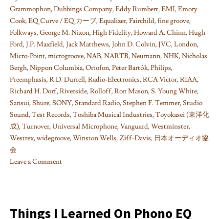
Grammophon
,
Dubbings Company
,
Eddy Rumbert
,
EMI
,
Emory
Cook
,
EQ Curve / EQ カーブ
,
Equalizer
,
Fairchild
,
fine groove
,
Folkways
,
George M. Nixon
,
High Fidelity
,
Howard A. Chinn
,
Hugh
Ford
,
J.P. Maxfield
,
Jack Matthews
,
John D. Colvin
,
JVC
,
London
,
Micro-Point
,
microgroove
,
NAB
,
NARTB
,
Neumann
,
NHK
,
Nicholas
Bergh
,
Nippon Columbia
,
Ortofon
,
Peter Bartók
,
Philips
,
Preemphasis
,
R.D. Durrell
,
Radio-Electronics
,
RCA Victor
,
RIAA
,
Richard H. Dorf
,
Riverside
,
Rolloff
,
Ron Mason
,
S. Young White
,
Sansui
,
Shure
,
SONY
,
Standard Radio
,
Stephen F. Temmer
,
Studio
Sound
,
Test Records
,
Toshiba Musical Industries
,
Toyokasei (東洋化
成)
,
Turnover
,
Universal Microphone
,
Vanguard
,
Westminster
,
Westrex
,
widegroove
,
Winston Wells
,
Ziff-Davis
,
日本オーディオ協
会
Leave a Comment
on
Things
I
learned
Things I Learned On Phono EQ