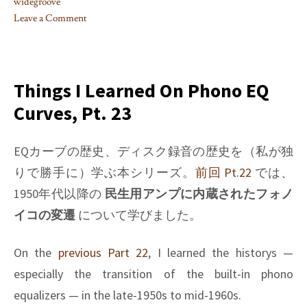
widegroove
Leave a Comment
on
Things
I
learned
Things I Learned On Phono EQ
on
Curves, Pt. 23
Phono
EQ
curves,
EQカーブの歴史、ディスク録音の歴史を（私が独
Pt.
りで勝手に）学ぶ本シリーズ。
前回 Pt.22
では、
24
1950年代以降の
民生用アンプに内蔵されたフォノ
イコの変遷
について学びました。
On the
previous Part 22
, I learned the historys —
especially the transition of the built-in phono
equalizers — in the late-1950s to mid-1960s.