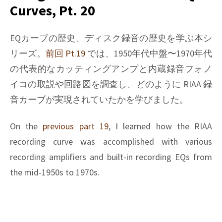
on
Curves, Pt. 20
Phono
EQ
curves,
EQカーブの歴史、ディスク録音の歴史を学ぶ本シ
Pt.
リーズ。
前回 Pt.19
では、1950年代中盤〜1970年代
21
の代表的なカッティングアンプと内蔵録音フォノ
イコの取説や回路図を調査し、どのように RIAA 録
音カーブが実現されていたかを学びました。
On the
previous part 19
, I learned how the RIAA
recording curve was accomplished with various
recording amplifiers and built-in recording EQs from
the mid-1950s to 1970s.