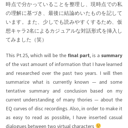
時点で分かっていることを整理し、現時点での私
の理解に基づき、最後に結論めいたものを記して
います。また、少しでも読みやすくするため、仮
想キャラ2名によるカジュアルな対話形式を挿入し
てみました（笑）
This Pt.25, which will be the
final part
, is a
summary
of the vast amount of information that I have learned
and researched over the past two years. I will then
summarize what is currently known — and some
tentative summary and conclusion based on my
current understanding of many thories — about the
EQ curves of disc recordings. Also, in order to make it
as easy to read as possible, I have inserted casual
dialogues between two virtual characters