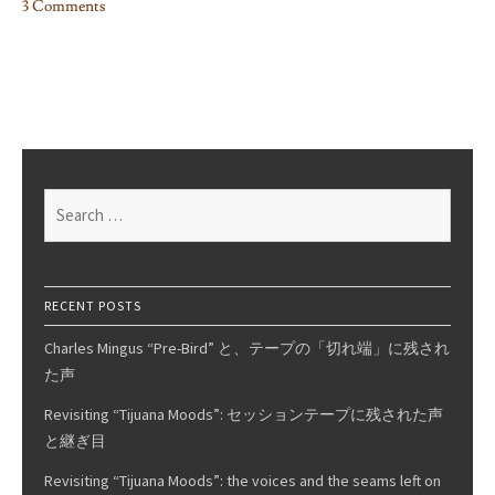
3 Comments
on
中
古
GyroPower
QC
ト
心
Search
地
for:
良
キ
感
RECENT POSTS
動
Charles Mingus “Pre-Bird” と、テープの「切れ端」に残され
た声
Revisiting “Tijuana Moods”: セッションテープに残された声
と継ぎ目
Revisiting “Tijuana Moods”: the voices and the seams left on