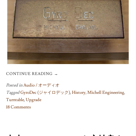
CONTINUE READING
→
Posted in
Audio / オーディオ
Tagged
GyroDec (ジャイロデック)
,
History
,
Michell Engineering
,
Turntable
,
Upgrade
18 Comments
on
Michell
GyroDec
Generations;