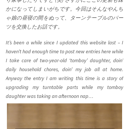
かになってしまいがちです。今回はそんなやんち
ゃ娘の昼寝の間をぬって、ターンテーブルのパー
ツを交換したお話です。
It’s been a while since I updated this website last – I
haven’t had enough time to post new entries here while
I take care of two-year-old ‘tomboy’ daughter, doin’
daily household chores, doin’ my job all at home.
Anyway the entry I am writing this time is a story of
upgrading my turntable parts while my tomboy
daughter was taking an afternoon nap…