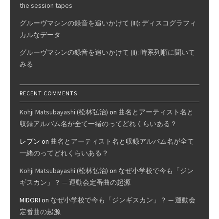
the session tapes
グルーヴマシンの録音を追いかけて (III): ディスコグラフィ
カルなデータ
グルーヴマシンの録音を追いかけて (II): 時系列順に聞いて
みる
RECENT COMMENTS
Kohji Matsubayashi (松林弘治)
on
曲名とアーティスト名と
収録アルバム名が全て一緒のってどれくらいある？
レブン
on
曲名とアーティスト名と収録アルバム名が全て
一緒のってどれくらいある？
Kohji Matsubayashi (松林弘治)
on
なぜ小学校で今も「ジン
ギスカン」？ — 運動会定番曲の起源
MIDORI
on
なぜ小学校で今も「ジンギスカン」？ — 運動会
定番曲の起源