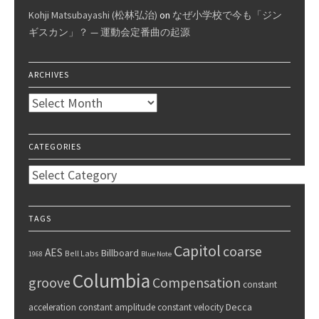
Kohji Matsubayashi (松林弘治)
on
なぜ小学校で今も「ジン
ギスカン」？ — 運動会定番曲の起源
ARCHIVES
Archives
CATEGORIES
Categories
TAGS
Capitol
coarse
AES
Billboard
Bell Labs
1968
Blue Note
Columbia
groove
Compensation
constant
Decca
acceleration
constant amplitude
constant velocity