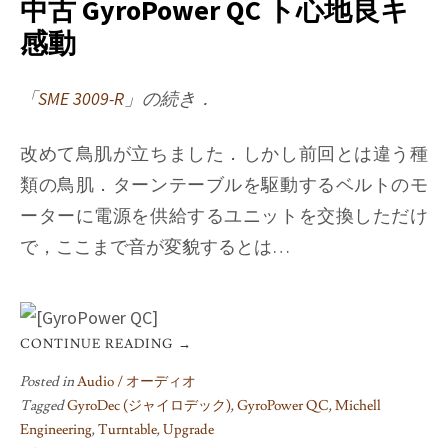
中古 GyroPower QC ト心地良キ
Suspension
感動
Tower
Upgrade
Kit
「
SME 3009-R
」の続き．
改めて鳥肌が立ちました．しかし前回とは違う種
類の鳥肌．ターンテーブルを駆動するベルトのモ
ーターに電源を供給するユニットを交換しただけ
で，ここまで音が変貌するとは…
CONTINUE READING
→
Posted in
Audio / オーディオ
Tagged
GyroDec (ジャイロデック)
,
GyroPower QC
,
Michell
Engineering
,
Turntable
,
Upgrade