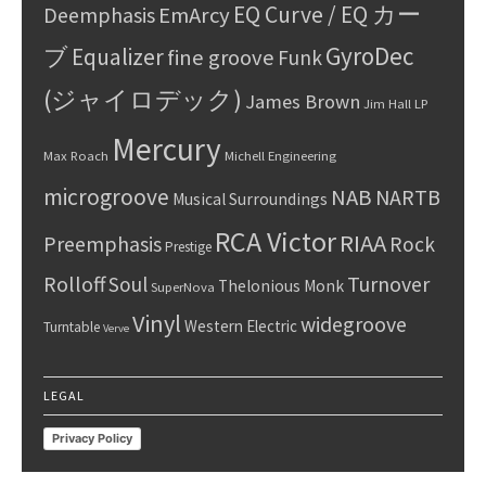
EQ Curve / EQ カー
Deemphasis
EmArcy
GyroDec
ブ
Equalizer
fine groove
Funk
(ジャイロデック)
James Brown
Jim Hall
LP
Mercury
Max Roach
Michell Engineering
microgroove
NAB
NARTB
Musical Surroundings
RCA Victor
RIAA
Preemphasis
Rock
Prestige
Rolloff
Turnover
Soul
Thelonious Monk
SuperNova
Vinyl
widegroove
Western Electric
Turntable
Verve
LEGAL
Privacy Policy