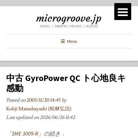
microgroove.jp
VINYL / 78RPM / MUSIC / AUDIO
Menu
中古 GyroPower QC ト心地良キ
感動
Posted on
2003/11/20 14:45
by
Kohji Matsubayashi (松林弘治)
Last updated on
2026/06/26 11:42
「
SME 3009-R
」の続き．