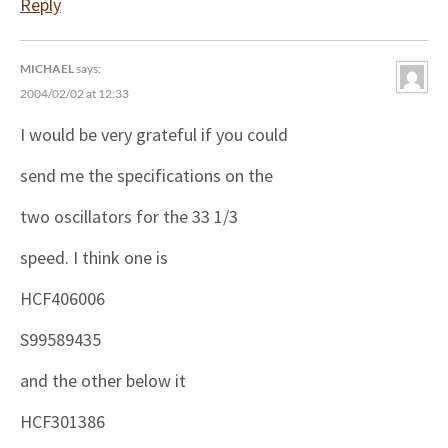
Reply
MICHAEL
says:
2004/02/02 at 12:33
I would be very grateful if you could
send me the specifications on the
two oscillators for the 33 1/3
speed. I think one is
HCF406006
S99589435
and the other below it
HCF301386