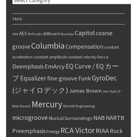
TAGS
Capitol
coarse
AES
Billboard
Bell Labs
1968
Blue Note
Columbia
groove
Compensation
constant
Decca
acceleration
constant amplitude
constant velocity
EQ Curve / EQ カー
Deemphasis
EmArcy
GyroDec
ブ
Equalizer
fine groove
Funk
(ジャイロデック)
James Brown
Jim Hall
LP
Mercury
Max Roach
Michell Engineering
microgroove
NAB
NARTB
Musical Surroundings
RCA Victor
RIAA
Preemphasis
Rock
Prestige