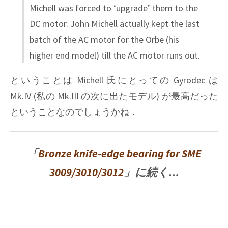
Michell was forced to ‘upgrade’ them to the
DC motor. John Michell actually kept the last
batch of the AC motor for the Orbe (his
higher end model) till the AC motor runs out.
ということは Michell 氏にとっての Gyrodec は
Mk.IV (私の Mk.III の次に出たモデル) が最高だった
ということなのでしょうかね．
「
Bronze knife-edge bearing for SME
3009/3010/3012
」に続く…