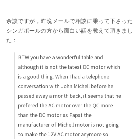
余談ですが，昨晩メールで相談に乗って下さった
シンガポールの方から面白い話を教えて頂きまし
た：
BTW you have a wonderful table and
although it is not the latest DC motor which
is a good thing. When I had a telephone
conversation with John Michell before he
passed away a month back, it seems that he
prefered the AC motor over the QC more
than the DC motor as Papst the
manufacturer of Michell motor is not going
to make the 12V AC motor anymore so