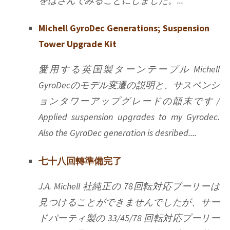
をはさんでみることにしました。...
Michell GyroDec Generations; Suspension
Tower Upgrade Kit
愛用する英国製ターンテーブル Michell
GyroDecのモデル変遷の説明と、サスペンシ
ョンタワーアップグレードの顛末です /
Applied suspension upgrades to my Gyrodec.
Also the GyroDec generation is desribed....
七十八回轉準備完了
J.A. Michell 社純正の 78回転対応プーリーは
見つけることができませんでしたが、サー
ドパーティ製の 33/45/78 回転対応プーリー