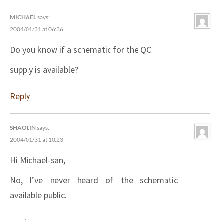
MICHAEL
says:
2004/01/31 at 06:36
Do you know if a schematic for the QC
supply is available?
Reply
SHAOLIN
says:
2004/01/31 at 10:23
Hi Michael-san,
No, I’ve never heard of the schematic
available public.