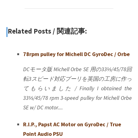
Related Posts / 関連記事:
78rpm pulley for Michell DC GyroDec / Orbe
DCモータ版 Michell Orbe SE 用の33⅓/45/78回
転3スピード対応プーリを英国の工房に作っ
てもらいました / Finally I obtained the
33⅓/45/78 rpm 3-speed pulley for Michell Orbe
SE w/ DC motor....
R.I.P., Papst AC Motor on GyroDec / True
Point Audio PSU