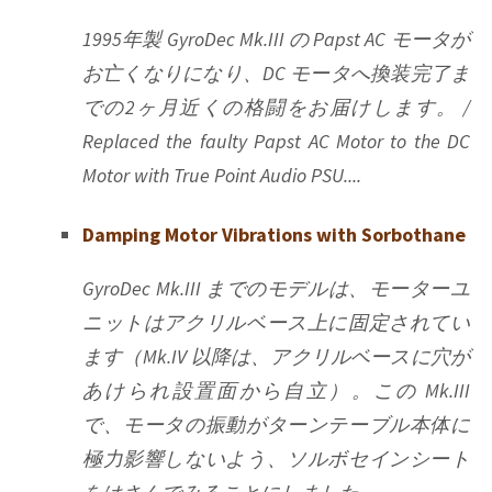
1995年製 GyroDec Mk.III の Papst AC モータが
お亡くなりになり、DC モータへ換装完了ま
での2ヶ月近くの格闘をお届けします。 /
Replaced the faulty Papst AC Motor to the DC
Motor with True Point Audio PSU....
Damping Motor Vibrations with Sorbothane
GyroDec Mk.III までのモデルは、モーターユ
ニットはアクリルベース上に固定されてい
ます（Mk.IV 以降は、アクリルベースに穴が
あけられ設置面から自立）。この Mk.III
で、モータの振動がターンテーブル本体に
極力影響しないよう、ソルボセインシート