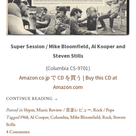
Super Session / Mike Bloomfield, Al Kooper and
Steven Stills
(Columbia CS-9701)
Amazon.co.jp で CD を買う
|
Buy this CD at
Amazon.com
CONTINUE READING
→
Posted in
33rpm
,
Music Review / 音楽レビュー
,
Rock / Pops
Tagged
1968
,
Al Cooper
,
Columbia
,
Mike Bloomfield
,
Rock
,
Steven
Stills
4 Comments