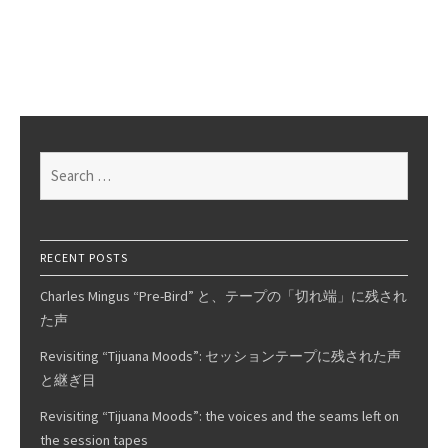
on
Super
Session
/
Bloomfield
–
Kooper
Search
–
for:
Stills
RECENT POSTS
Charles Mingus “Pre-Bird” と、テープの「切れ端」に残され
た声
Revisiting “Tijuana Moods”: セッションテープに残された声
と継ぎ目
Revisiting “Tijuana Moods”: the voices and the seams left on
the session tapes