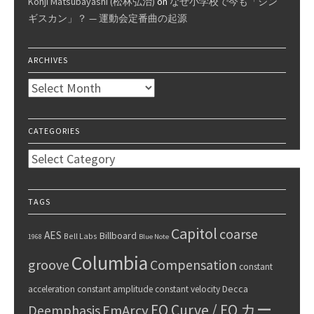
Kohji Matsubayashi (松林弘治)
on
なぜ小学校で今も「ジン
ギスカン」？ — 運動会定番曲の起源
ARCHIVES
Archives
CATEGORIES
Categories
TAGS
Capitol
coarse
AES
Billboard
Bell Labs
1968
Blue Note
Columbia
groove
Compensation
constant
Decca
acceleration
constant amplitude
constant velocity
EQ Curve / EQ カー
Deemphasis
EmArcy