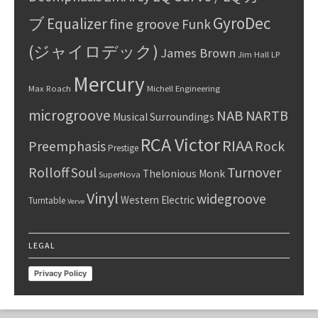
GyroDec
ブ
Equalizer
fine groove
Funk
(ジャイロデック)
James Brown
Jim Hall
LP
Mercury
Max Roach
Michell Engineering
microgroove
NAB
NARTB
Musical Surroundings
RCA Victor
RIAA
Preemphasis
Rock
Prestige
Rolloff
Turnover
Soul
Thelonious Monk
SuperNova
Vinyl
widegroove
Western Electric
Turntable
Verve
LEGAL
Privacy Policy