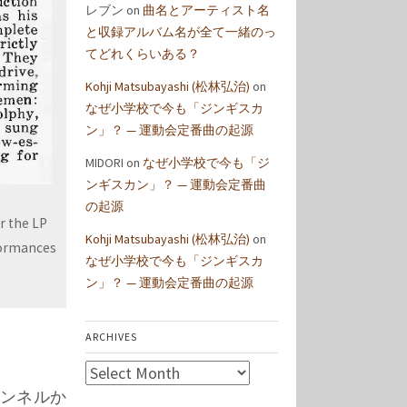
レブン
on
曲名とアーティスト名
と収録アルバム名が全て一緒のっ
てどれくらいある？
Kohji Matsubayashi (松林弘治)
on
なぜ小学校で今も「ジンギスカ
ン」？ — 運動会定番曲の起源
MIDORI
on
なぜ小学校で今も「ジ
ンギスカン」？ — 運動会定番曲
の起源
r the LP
Kohji Matsubayashi (松林弘治)
on
rformances
なぜ小学校で今も「ジンギスカ
ン」？ — 運動会定番曲の起源
ARCHIVES
Archives
右チャンネルか