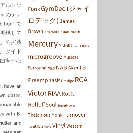
象的なアルトソ
GyroDec (ジャイ
Funk
n のテナ
ロデック)
James
ion” で
Brown
Jim Hall
LP
Max Roach
成で再現して
Mercury
」の実践
Michell Engineering
す。タイト
microgroove
Musical
いた楽曲を中心
NAB
NARTB
Surroundings
RCA
Preemphasis
Prestige
l, have an
Victor
RIAA
Rock
wn dates,
Rolloff
Bemoanable
Soul
SuperNova
es with B-
Turnover
Thelonious Monk
huller and
Vinyl
Western
Turntable
Verve
e between