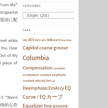
From Me”
CATEGORIES
apuntal
Categories
面の冒頭に配
TAGS
AES
nnel while
Billboard
Bell Labs
1968
Blue Note
Capitol
coarse groove
l You Hear
 Out of My
Columbia
d piece of
Compensation
constant
acceleration
constant amplitude
Decca
constant velocity
EQ
Deemphasis
EmArcy
Curve / EQ カーブ
 “Weird
で圧倒的な存
Equalizer
fine groove