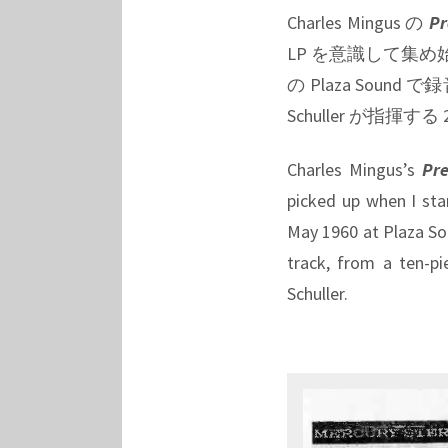
Charles Mingus の
Pr
LP を意識して集め
の Plaza Soun
Schuller が
Charles Mingus’s
Pre
picked up when I sta
May 1960 at Plaza Sou
track, from a ten-p
Schuller.