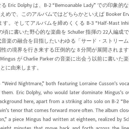
ic Dolphy は、B-2 “Bemoanable Lady” での印
めで、このアルバムではどちらかといえば Booker Ervi
してアルバムを締めくくる B-3 “Half-Mast Inhibit
8歳の頃に書いた野心的な楽曲を Schuller 指揮の 22人編
代音楽の融合を目指したいわゆる「サード・ストリーム
性の境界を行き来する圧倒的な 8 分間が展開されま
 は、Mingus が Charlie Parker の音楽に出会う以前に書
ことに由来します。
5 “Weird Nightmare,” both featuring Lorraine Cusson’s voca
 them. Eric Dolphy, who would later dominate Mingus’s o
 background here, apart from a striking alto solo on B-2 “
rvin’s tenor that comes forward more often. The album clos
on,” a piece Mingus had written at eighteen, realized by Sc
 eight minutes that move back and forth across the lin