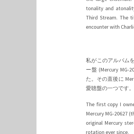
tonality and atonali
Third Stream. The ti
encounter with Charli
私がこのアルバムを最
ー盤 (Mercury
た。その直後に Mer
愛聴盤の一つです
The first copy I ow
Mercury MG-20627 (th
original Mercury ster
rotation ever since.