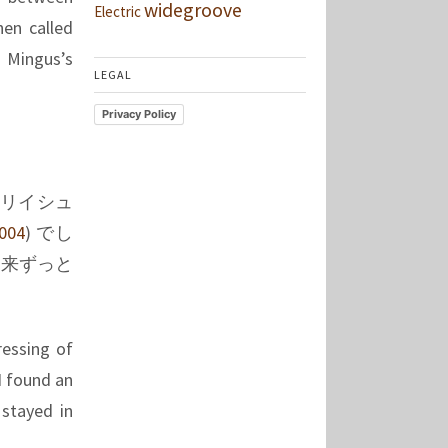
widegroove
Electric
hen called
s Mingus’s
LEGAL
Privacy Policy
のリイシュ
004
) でし
以来ずっと
essing of
 I found an
 stayed in