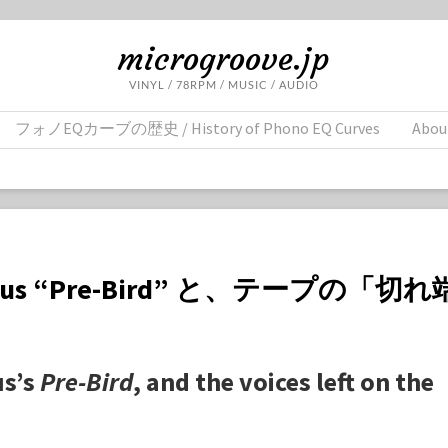
microgroove.jp
VINYL / 78RPM / MUSIC / AUDIO
フォノEQカーブの歴史 / History of Phono EQ Curves
Abou
ingus “Pre-Bird” と、テープの「切
us’s
Pre-Bird
, and the voices left on the