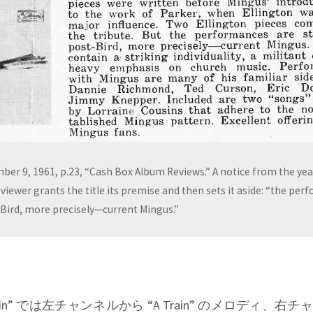
mber 9, 1961, p.23, “Cash Box Album Reviews.” A notice from the yea
viewer grants the title its premise and then sets it aside: “the pe
t-Bird, more precisely—current Mingus.”
 ‘A’ Train” では左チャンネルから “A Train” のメロディ、