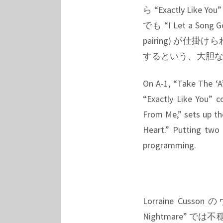
ら “Exactly Like 
でも “I Let a Son
pairing) が仕掛
するという、大胆
On A-1, “Take The ‘A’
“Exactly Like You” c
From Me,” sets up th
Heart.” Putting two 
programming.
Lorraine Cuss
Nightmare” 