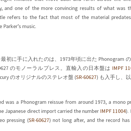
ty, and one of the more convincing results of what was t
tle refers to the fact that most of the material predate
e Parker’s music.
初に手に入れたのは、1973年頃に出た Phonogram 
 MG-20627 のモノーラルプレス。直輸入の日本盤は
IMPF 11
cury のオリジナルのステレオ盤 (
SR-60627
) も入手し、
。
ned was a Phonogram reissue from around 1973, a mono pr
e Japanese direct import carried the number
IMPF 11004
).
eo pressing (
SR-60627
) not long after, and the record has