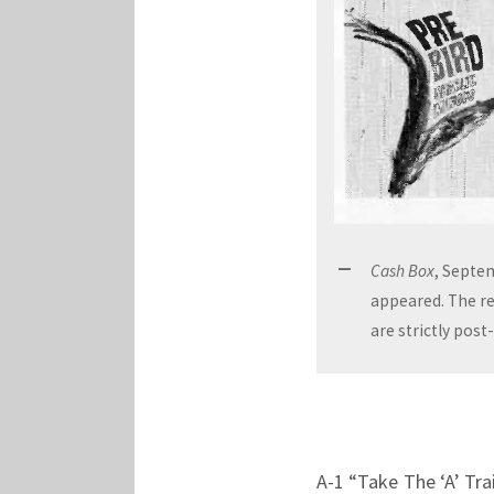
Cash Box
, Septe
appeared. The re
are strictly pos
A-1 “Take The