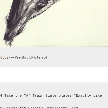
-60627
— Pre-Bird LP (stereo)
4 Take the "A" Train (interplates "Exactly Like 