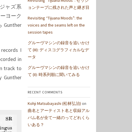
Revisiting “Tijuana Moods”: セッシ
 のジャズ系
ョンテープに残された声と継ぎ目
ューヨーク
Revisiting “Tijuana Moods”: the
unther
voices and the seams left on the
session tapes
グルーヴマシンの録音を追いかけ
 records I
て (III): ディスコグラフィカルなデ
ータ
ecorded in
グルーヴマシンの録音を追いかけ
m track to
て (II): 時系列順に聞いてみる
y Gunther
RECENT COMMENTS
Kohji Matsubayashi (松林弘治)
on
曲名とアーティスト名と収録アル
バム名が全て一緒のってどれくら
いある？