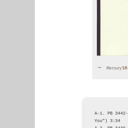
Mercury
SR
A-1. PB 3442-
You") 3:34
