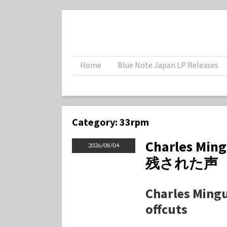
Home
Blue Note Japan LP Releases
Category:
33rpm
Charles M
2026/08/04
残された声
Charles Ming
offcuts