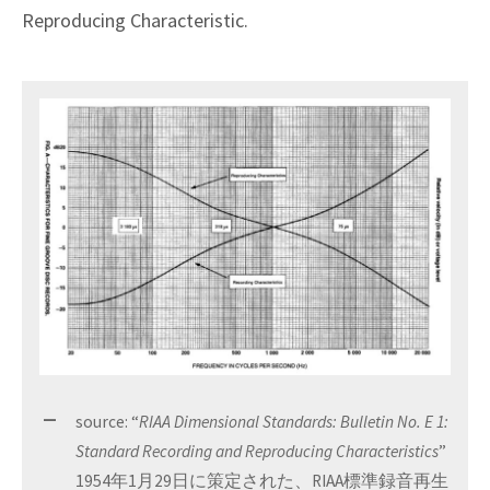
Reproducing Characteristic.
source: “
RIAA Dimensional Standards: Bulletin No. E 1:
Standard Recording and Reproducing Characteristics
”
1954年1月29日に策定された、RIAA標準録音再生