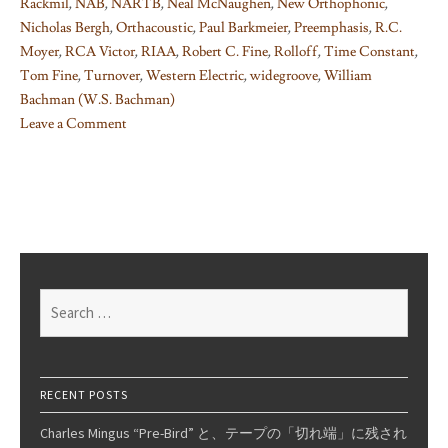
Rackmil
,
NAB
,
NARTB
,
Neal McNaughen
,
New Orthophonic
,
Nicholas Bergh
,
Orthacoustic
,
Paul Barkmeier
,
Preemphasis
,
R.C.
Moyer
,
RCA Victor
,
RIAA
,
Robert C. Fine
,
Rolloff
,
Time Constant
,
Tom Fine
,
Turnover
,
Western Electric
,
widegroove
,
William
Bachman (W.S. Bachman)
Leave a Comment
on
Things
I
learned
on
Phono
EQ
Search
curves,
for:
Pt.
18
RECENT POSTS
Charles Mingus “Pre-Bird” と、テープの「切れ端」に残され