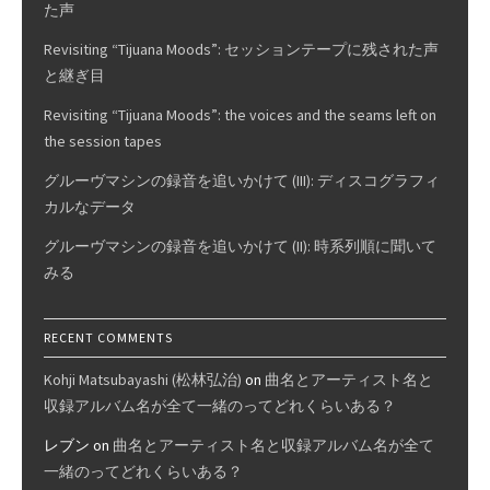
た声
Revisiting “Tijuana Moods”: セッションテープに残された声
と継ぎ目
Revisiting “Tijuana Moods”: the voices and the seams left on
the session tapes
グルーヴマシンの録音を追いかけて (III): ディスコグラフィ
カルなデータ
グルーヴマシンの録音を追いかけて (II): 時系列順に聞いて
みる
RECENT COMMENTS
Kohji Matsubayashi (松林弘治)
on
曲名とアーティスト名と
収録アルバム名が全て一緒のってどれくらいある？
レブン
on
曲名とアーティスト名と収録アルバム名が全て
一緒のってどれくらいある？