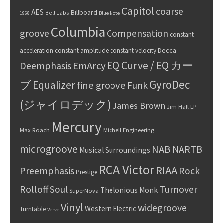
Capitol
coarse
AES
Billboard
Bell Labs
1968
Blue Note
Columbia
groove
Compensation
constant
Decca
acceleration
constant amplitude
constant velocity
EQ Curve / EQ カー
Deemphasis
EmArcy
GyroDec
ブ
Equalizer
fine groove
Funk
(ジャイロデック)
James Brown
Jim Hall
LP
Mercury
Max Roach
Michell Engineering
microgroove
NAB
NARTB
Musical Surroundings
RCA Victor
RIAA
Preemphasis
Rock
Prestige
Rolloff
Turnover
Soul
Thelonious Monk
SuperNova
Vinyl
widegroove
Western Electric
Turntable
Verve