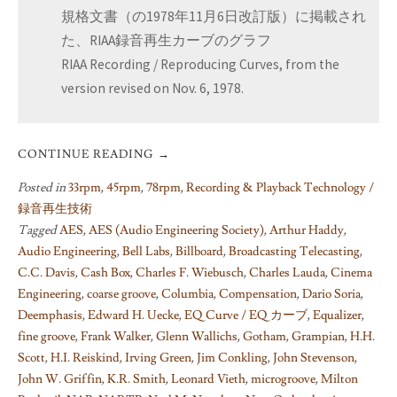
規格文書（の1978年11月6日改訂版）に掲載され
た、RIAA録音再生カーブのグラフ
RIAA Recording / Reproducing Curves, from the
version revised on Nov. 6, 1978.
CONTINUE READING
→
Posted in
33rpm
,
45rpm
,
78rpm
,
Recording & Playback Technology /
録音再生技術
Tagged
AES
,
AES (Audio Engineering Society)
,
Arthur Haddy
,
Audio Engineering
,
Bell Labs
,
Billboard
,
Broadcasting Telecasting
,
C.C. Davis
,
Cash Box
,
Charles F. Wiebusch
,
Charles Lauda
,
Cinema
Engineering
,
coarse groove
,
Columbia
,
Compensation
,
Dario Soria
,
Deemphasis
,
Edward H. Uecke
,
EQ Curve / EQ カーブ
,
Equalizer
,
fine groove
,
Frank Walker
,
Glenn Wallichs
,
Gotham
,
Grampian
,
H.H.
Scott
,
H.I. Reiskind
,
Irving Green
,
Jim Conkling
,
John Stevenson
,
John W. Griffin
,
K.R. Smith
,
Leonard Vieth
,
microgroove
,
Milton