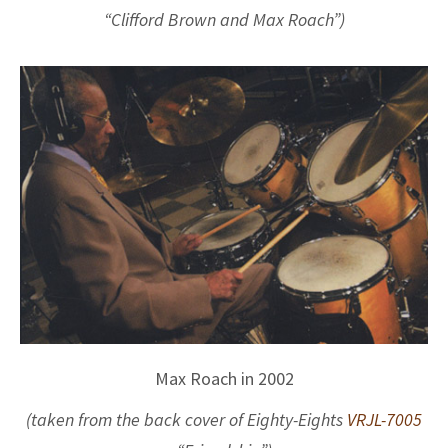
“Clifford Brown and Max Roach”)
Max Roach in 2002
(taken from the back cover of Eighty-Eights
VRJL-7005