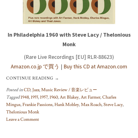
In Philadelphia 1960 with Steve Lacy / Thelonious
Monk
(Rare Live Recordings [EU] RLR-88623)
Amazon.co.jp で買う
|
Buy this CD at Amazon.com
CONTINUE READING
→
Posted in
CD
,
Jazz
,
Music Review / 音楽レビュー
Tagged
1948
,
1955
,
1957
,
1960
,
Art Blakey
,
Art Farmer
,
Charles
Mingus
,
Frankie Passions
,
Hank Mobley
,
Max Roach
,
Steve Lacy
,
Thelonious Monk
Leave a Comment
on
Thelonious