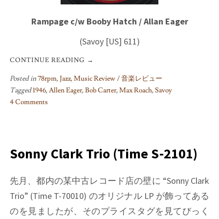
Rampage c/w Booby Hatch / Allan Eager
(Savoy [US] 611)
CONTINUE READING
→
Posted in
78rpm
,
Jazz
,
Music Review / 音楽レビュー
Tagged
1946
,
Allen Eager
,
Bob Carter
,
Max Roach
,
Savoy
4 Comments
on
Rampage
/
Allan
Sonny Clark Trio (Time S-2101)
Eager
先月、都内の某中古レコード店の壁に
“Sonny Clark
Trio” (Time T-70010)
のオリジナル LP が飾ってある
のを見ましたが、そのプライスタグを見てびっく