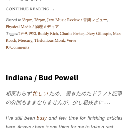
CONTINUE READING
→
Posted in
33rpm
,
78rpm
,
Jazz
,
Music Review / 音楽レビュー
,
Physical Media / 物理メディア
Tagged
1949
,
1950
,
Buddy Rich
,
Charlie Parker
,
Dizzy Gillespie
,
Max
Roach
,
Mercury
,
Thelonious Monk
,
Verve
10 Comments
on
Your
choice?
LP
Indiana / Bud Powell
with
cover,
相変わらず
忙しい
ため、 書きためたドラフト記事
or
の公開もままなりませんが、少し息抜きに . . .
78rpms
without
cover?
I’ve still been
busy
and few time for finishing articles
here. Anyway here is one thing for me to take a rest . . .