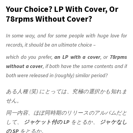
Dies
Your Choice? LP With Cover, Or
at
78rpms Without Cover?
83
In some way, and for some people with huge love for
records, it should be an ultimate choice –
which do you prefer,
an LP with a cover
, or
78rpms
without a cover
, if both have the same contents and if
both were released in (roughly) similar period?
ある人種 (笑) にとっては、究極の選択かも知れま
せん。
同一内容、ほぼ同時期のリリースのアルバムだと
して、
ジャケット付の LP
をとるか、
ジャケなし
の SP
をとるか。