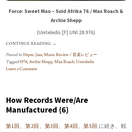
Force: Sweet Mao – Suid Afrika 76 / Max Roach &
Archie Shepp
(Uniteledis [F] UNI 28.976)
CONTINUE READING
→
Posted in
33rpm
,
Jazz
,
Music Review / 音楽レビュー
Tagged
1976
,
Archie Shepp
,
Max Roach
,
Uniteledis
Leave a Comment
on
『Force』
を
今
How Records Were/Are
あ
Manufactured (6)
ら
た
め
第1回
、
第2回
、
第3回
、
第4回
、
第5回
に続き、戦