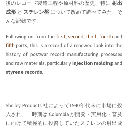
て
後のレコード製造工程や原材料の歴史、特に
射出
聴
成形
と
スチレン盤
について改めて調べてみた、そ
く
んな記録です。
—
“Sweet
Mao”
Following on from the
first
,
second
,
third
,
fourth
and
と
fifth
parts, this is a record of a renewed look into the
1976
history of postwar record manufacturing processes
年
and raw materials, particularly
injection molding
and
styrene records
.
Shelley Products 社によって1940年代末に市場に投
入され、一時期は Columbia が開発・実用化・普及
に向けて積極的に投資していたスチレンの射出成