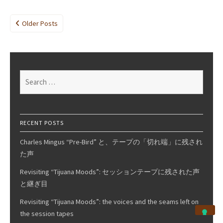
Monk
in
Posts
Older Posts
Philadelphia
navigation
1960
with
Steve
Search
Lacy
for:
RECENT POSTS
Charles Mingus “Pre-Bird” と、テープの「切れ端」に残され
た声
Revisiting “Tijuana Moods”: セッションテープに残された声
と継ぎ目
Revisiting “Tijuana Moods”: the voices and the seams left on
the session tapes