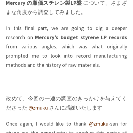
Mercury の廉価スチレン製LP盤
について、さまざ
まな角度から調査してみました。
In this final part, we are going to dig a deeper
research on
Mercury’s budget styrene LP records
from various angles, which was what originally
prompted me to look into record manufacturing
methods and the history of raw materials.
改めて、今回の一連の調査のきっかけを与えてく
ださった
@zmuku
さんに感謝いたします。
Once again, I would like to thank
@zmuku
-san for
giving me the opportunity to conduct this series of