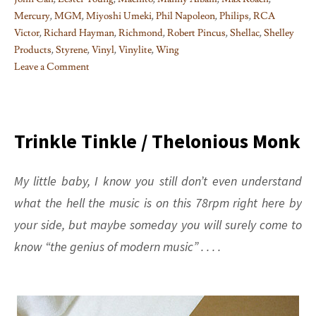
Mercury
,
MGM
,
Miyoshi Umeki
,
Phil Napoleon
,
Philips
,
RCA
Victor
,
Richard Hayman
,
Richmond
,
Robert Pincus
,
Shellac
,
Shelley
Products
,
Styrene
,
Vinyl
,
Vinylite
,
Wing
Leave a Comment
on
How
Records
Were/Are
Trinkle Tinkle / Thelonious Monk
Manufactured
(6)
My little baby, I know you still don’t even understand
what the hell the music is on this 78rpm right here by
your side, but maybe someday you will surely come to
know “the genius of modern music” . . . .