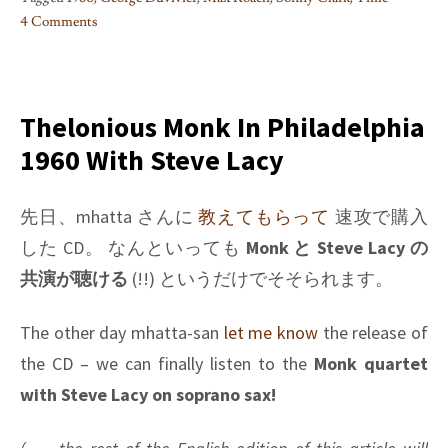
4 Comments
on
Sonny
Clark
Trio
Thelonious Monk In Philadelphia
(Time
1960 With Steve Lacy
S-
2101)
先日、mhatta さんに
教えてもらって
速攻で購入
した CD。 なんといっても
Monk
と
Steve Lacy
の
共演が聴ける
(!!) というだけでそそられます。
The other day mhatta-san
let me know
the release of
the CD – we can finally listen to the
Monk quartet
with Steve Lacy on soprano sax!