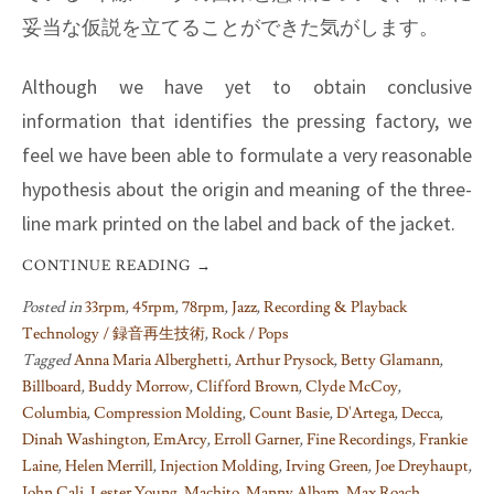
妥当な仮説を立てることができた気がします。
Although we have yet to obtain conclusive
information that identifies the pressing factory, we
feel we have been able to formulate a very reasonable
hypothesis about the origin and meaning of the three-
line mark printed on the label and back of the jacket.
CONTINUE READING
→
Posted in
33rpm
,
45rpm
,
78rpm
,
Jazz
,
Recording & Playback
Technology / 録音再生技術
,
Rock / Pops
Tagged
Anna Maria Alberghetti
,
Arthur Prysock
,
Betty Glamann
,
Billboard
,
Buddy Morrow
,
Clifford Brown
,
Clyde McCoy
,
Columbia
,
Compression Molding
,
Count Basie
,
D'Artega
,
Decca
,
Dinah Washington
,
EmArcy
,
Erroll Garner
,
Fine Recordings
,
Frankie
Laine
,
Helen Merrill
,
Injection Molding
,
Irving Green
,
Joe Dreyhaupt
,
John Cali
,
Lester Young
,
Machito
,
Manny Albam
,
Max Roach
,