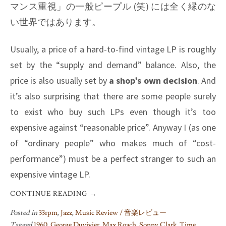
マンス重視」の一般ピープル (笑) には全く縁のな
い世界ではあります。
Usually, a price of a hard-to-find vintage LP is roughly
set by the “supply and demand” balance. Also, the
price is also usually set by
a shop’s own decision
. And
it’s also surprising that there are some people surely
to exist who buy such LPs even though it’s too
expensive against “reasonable price”. Anyway I (as one
of “ordinary people” who makes much of “cost-
performance”) must be a perfect stranger to such an
expensive vintage LP.
CONTINUE READING
→
Posted in
33rpm
,
Jazz
,
Music Review / 音楽レビュー
Tagged
1960
,
George Duvivier
,
Max Roach
,
Sonny Clark
,
Time