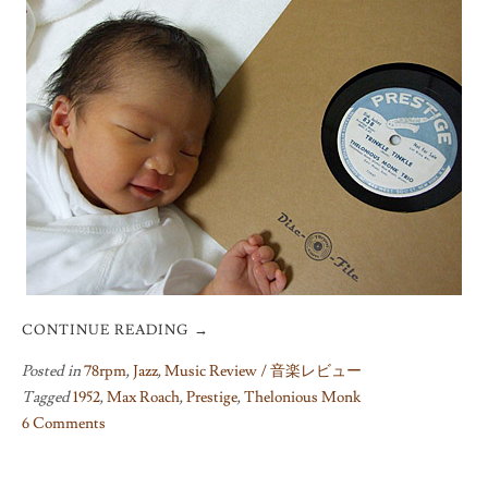
CONTINUE READING
→
Posted in
78rpm
,
Jazz
,
Music Review / 音楽レビュー
Tagged
1952
,
Max Roach
,
Prestige
,
Thelonious Monk
6 Comments
on
Trinkle