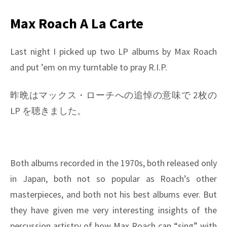
Tinkle
/
Max Roach A La Carte
Thelonious
Monk
Last night I picked up two LP albums by Max Roach
and put ’em on my turntable to pray R.I.P.
昨晩はマックス・ローチへの追悼の意味で 2枚の
LP を聴きました。
Both albums recorded in the 1970s, both released only
in Japan, both not so popular as Roach’s other
masterpieces, and both not his best albums ever. But
they have given me very interesting insights of the
percussion artistry of how Max Roach can “sing” with