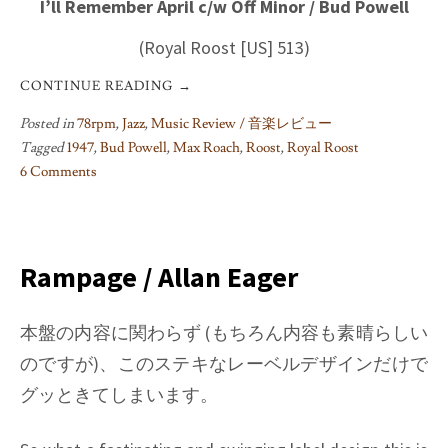
I’ll Remember April c/w Off Minor / Bud Powell
(Royal Roost [US] 513)
CONTINUE READING
→
Posted in
78rpm
,
Jazz
,
Music Review / 音楽レビュー
Tagged
1947
,
Bud Powell
,
Max Roach
,
Roost
,
Royal Roost
6 Comments
on
Indiana
/
Bud
Rampage / Allan Eager
Powell
本盤の内容に関わらず (もちろん内容も素晴らしい
のですが)、このステキなレーベルデザインだけで
グッときてしまいます。