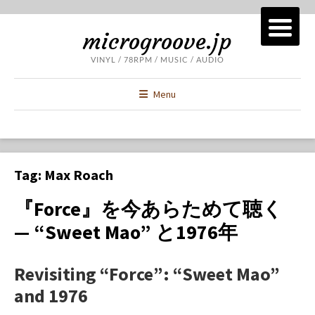
microgroove.jp
VINYL / 78RPM / MUSIC / AUDIO
Menu
Tag:
Max Roach
『Force』を今あらためて聴く
— “Sweet Mao” と1976年
Revisiting “Force”: “Sweet Mao”
and 1976