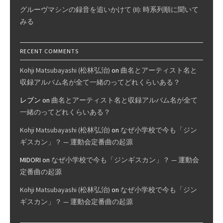
グルーヴマシンの録音を追いかけて (II): 時系列順に聞いて
みる
RECENT COMMENTS
Kohji Matsubayashi (松林弘治)
on
曲名とアーティスト名と
収録アルバム名が全て一緒のってどれくらいある？
レブン
on
曲名とアーティスト名と収録アルバム名が全て
一緒のってどれくらいある？
Kohji Matsubayashi (松林弘治)
on
なぜ小学校で今も「ジン
ギスカン」？ — 運動会定番曲の起源
MIDORI
on
なぜ小学校で今も「ジンギスカン」？ — 運動会
定番曲の起源
Kohji Matsubayashi (松林弘治)
on
なぜ小学校で今も「ジン
ギスカン」？ — 運動会定番曲の起源