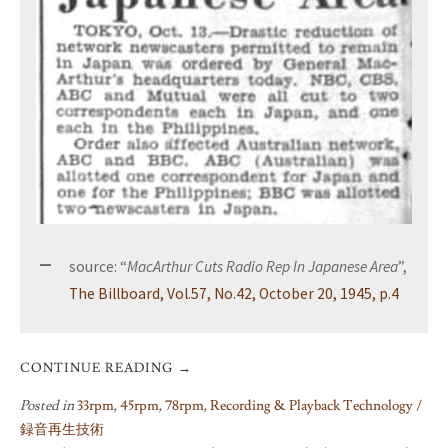
source: “
MacArthur Cuts Radio Rep In Japanese Area
”,
The Billboard, Vol.57, No.42, October 20, 1945, p.4
CONTINUE READING
→
Posted in
33rpm
,
45rpm
,
78rpm
,
Recording & Playback Technology /
録音再生技術