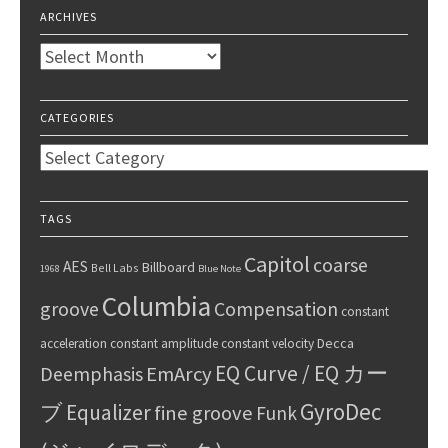
ARCHIVES
Archives
CATEGORIES
Categories
TAGS
Capitol
coarse
AES
Billboard
Bell Labs
1968
Blue Note
Columbia
groove
Compensation
constant
Decca
acceleration
constant amplitude
constant velocity
EQ Curve / EQ カー
Deemphasis
EmArcy
GyroDec
ブ
Equalizer
fine groove
Funk