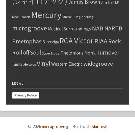
(ジャイロデック)
James Brown
Jim Hall
LP
Mercury
Max Roach
Michell Engineering
microgroove
NAB
NARTB
Musical Surroundings
RCA Victor
RIAA
Preemphasis
Rock
Prestige
Rolloff
Turnover
Soul
Thelonious Monk
SuperNova
Vinyl
widegroove
Western Electric
Turntable
Verve
LEGAL
Privacy Policy
© 2026
microgroove.jp
·
Built with
Skirmish