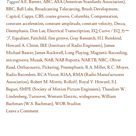
Tagged
A.E. Barrett
,
ABC
,
ASA (American Standards Association)
,
BBC
,
Bell Labs
,
Broadcasting Telecasting
,
Brush Development
,
Capitol
,
Capps
,
CBS
,
coarse groove
,
Columbia
,
Compensation
,
constant acceleration
,
constant amplitude
,
constant velocity
,
Decca
,
Deemphasis
,
Don Lee
,
Electrical Transcription
,
EQ Curve / EQ カー
ブ
,
Equalizer
,
Fairchild
,
fine groove
,
Gray Research
,
H.I. Reiskind
,
Howard A. Chinn
,
IRE (Institute of Radio Engineers)
,
James
Michael Baxter
,
James Rockwell
,
Long Playing
,
Magnetic Recording
,
microgroove
,
Muzak
,
NAB
,
NAB Reports
,
NARTB
,
NBC
,
Oliver
Read
,
Orthacoustic
,
Pickering
,
Preemphasis
,
R.A. Miller
,
R.C. Moyer
,
Radio Recorders
,
RCA Victor
,
RIAA
,
RMA (Radio Manufacturers
Association)
,
Robert M. Morris
,
Rolloff
,
Royal V. Howard
,
S.J.
Begun
,
SMPE (Society of Motion Picture Engineers)
,
Theodore W.
Lindenberg
,
Turnover
,
Western Electric
,
widegroove
,
William
Bachman (W.S. Bachman)
,
WOR Studios
Leave a Comment
on
Things
I