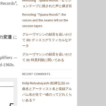
Revisiting “Tijuana Moods”: セッシ
 Records”,
ョンテープに残された声と継ぎ目
Revisiting “Tijuana Moods”: the
voices and the seams left on the
session tapes
グルーヴマシンの録音を追いかけ
の変遷
に
て (III): ディスコグラフィカルなデ
ータ
グルーヴマシンの録音を追いかけ
plifiers —
て (II): 時系列順に聞いてみる
id-1960s.
RECENT COMMENTS
Kohji Matsubayashi (松林弘治)
on
曲名とアーティスト名と収録アル
バム名が全て一緒のってどれくら
いある？