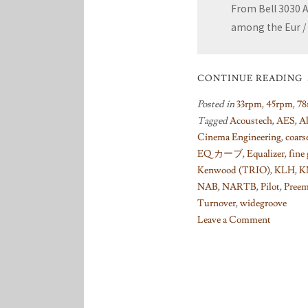
From Bell 3030 A
among the Eur / 
CONTINUE READING
Posted in
33rpm
,
45rpm
,
78
Tagged
Acoustech
,
AES
,
Al
Cinema Engineering
,
coars
EQ カーブ
,
Equalizer
,
fine
Kenwood (TRIO)
,
KLH
,
K
NAB
,
NARTB
,
Pilot
,
Preem
Turnover
,
widegroove
Leave a Comment
on
Things
I
learned
on