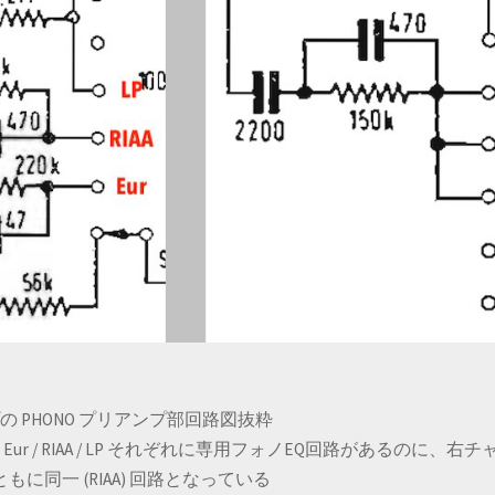
 アンプの PHONO プリアンプ部回路図抜粋
ur / RIAA / LP それぞれに専用フォノEQ回路があるのに、右
もに同一 (RIAA) 回路となっている