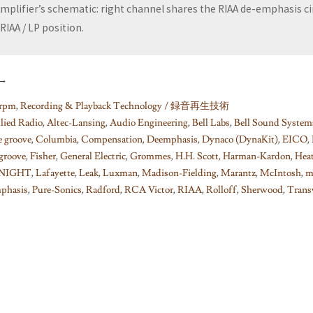
mplifier’s schematic: right channel shares the RIAA de-emphasis ci
RIAA / LP position.
→
rpm
,
Recording & Playback Technology / 録音再生技術
lied Radio
,
Altec-Lansing
,
Audio Engineering
,
Bell Labs
,
Bell Sound System
e groove
,
Columbia
,
Compensation
,
Deemphasis
,
Dynaco (DynaKit)
,
EICO
,
 groove
,
Fisher
,
General Electric
,
Grommes
,
H.H. Scott
,
Harman-Kardon
,
Hea
NIGHT
,
Lafayette
,
Leak
,
Luxman
,
Madison-Fielding
,
Marantz
,
McIntosh
,
m
phasis
,
Pure-Sonics
,
Radford
,
RCA Victor
,
RIAA
,
Rolloff
,
Sherwood
,
Trans