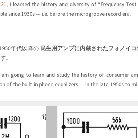
 21
, I learned the history and diversity of “Frequency Test
ble since 1930s — i.e. before the microgroove record era.
、1950年代以降の
民生用アンプに内蔵されたフォノイコ
ます。
I am going to learn and study the history of consumer am
ion of the built-in phono equalizers — in the late-1950s to m