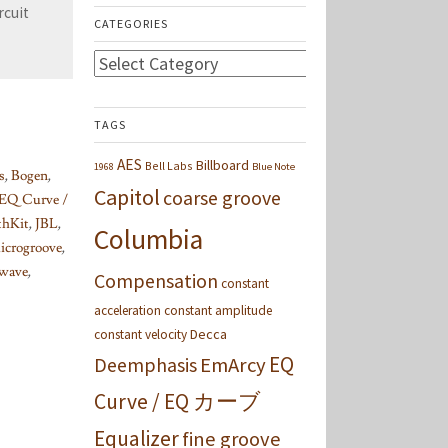
rcuit
CATEGORIES
Categories
TAGS
AES
Billboard
Bell Labs
1968
Blue Note
s
,
Bogen
,
Capitol
coarse groove
EQ Curve /
thKit
,
JBL
,
Columbia
icrogroove
,
wave
,
Compensation
constant
acceleration
constant amplitude
Decca
constant velocity
EQ
Deemphasis
EmArcy
Curve / EQ カーブ
Equalizer
fine groove