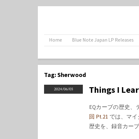
Home
Blue Note Japan LP Releases
Tag:
Sherwood
Things I Lea
2024/06/03
EQカーブの歴史
回 Pt.21
では、マイ
歴史を、録音カー