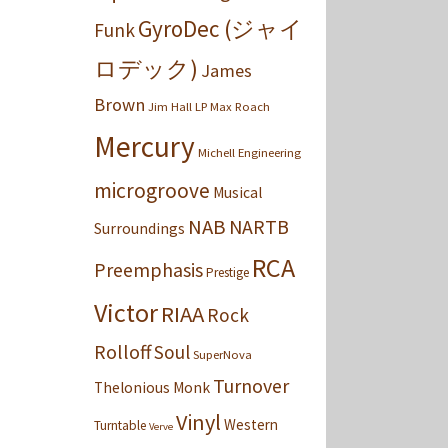
GyroDec (ジャイ
Funk
ロデック)
James
Brown
Jim Hall
LP
Max Roach
Mercury
Michell Engineering
microgroove
Musical
NAB
NARTB
Surroundings
RCA
Preemphasis
Prestige
Victor
RIAA
Rock
Rolloff
Soul
SuperNova
Turnover
Thelonious Monk
Vinyl
Western
Turntable
Verve