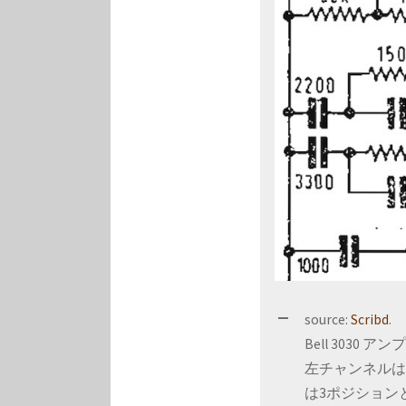
source:
Scribd
.
Bell 3030
左チャンネルは E
は3ポジションと