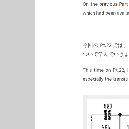
On the
previous Part
which had been availa
今回の Pt.22 では
ついて学んでいき
This time on Pt.22, 
especially the transit