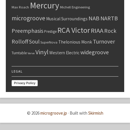
Mercury
Max Roach
Michell Engineering
microgroove
NAB
NARTB
Musical Surroundings
RCA Victor
RIAA
Preemphasis
Rock
Prestige
Rolloff
Turnover
Soul
Thelonious Monk
SuperNova
Vinyl
widegroove
Western Electric
Turntable
Verve
LEGAL
Privacy Policy
© 2026
microgroove.jp
·
Built with
Skirmish