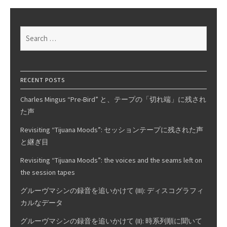
on
Phono
EQ
Search
curves,
for:
Pt.
21
RECENT POSTS
Charles Mingus “Pre-Bird” と、テープの「切れ端」に残され
た声
Revisiting “Tijuana Moods”: セッションテープに残された声
と継ぎ目
Revisiting “Tijuana Moods”: the voices and the seams left on
the session tapes
グルーヴマシンの録音を追いかけて (III): ディスコグラフィ
カルなデータ
グルーヴマシンの録音を追いかけて (II): 時系列順に聞いて