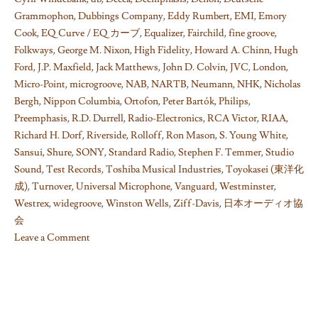
Grammophon
,
Dubbings Company
,
Eddy Rumbert
,
EMI
,
Emory
Cook
,
EQ Curve / EQ カーブ
,
Equalizer
,
Fairchild
,
fine groove
,
Folkways
,
George M. Nixon
,
High Fidelity
,
Howard A. Chinn
,
Hugh
Ford
,
J.P. Maxfield
,
Jack Matthews
,
John D. Colvin
,
JVC
,
London
,
Micro-Point
,
microgroove
,
NAB
,
NARTB
,
Neumann
,
NHK
,
Nicholas
Bergh
,
Nippon Columbia
,
Ortofon
,
Peter Bartók
,
Philips
,
Preemphasis
,
R.D. Durrell
,
Radio-Electronics
,
RCA Victor
,
RIAA
,
Richard H. Dorf
,
Riverside
,
Rolloff
,
Ron Mason
,
S. Young White
,
Sansui
,
Shure
,
SONY
,
Standard Radio
,
Stephen F. Temmer
,
Studio
Sound
,
Test Records
,
Toshiba Musical Industries
,
Toyokasei (東洋化
成)
,
Turnover
,
Universal Microphone
,
Vanguard
,
Westminster
,
Westrex
,
widegroove
,
Winston Wells
,
Ziff-Davis
,
日本オーディオ協
会
Leave a Comment
on
Things
I
learned