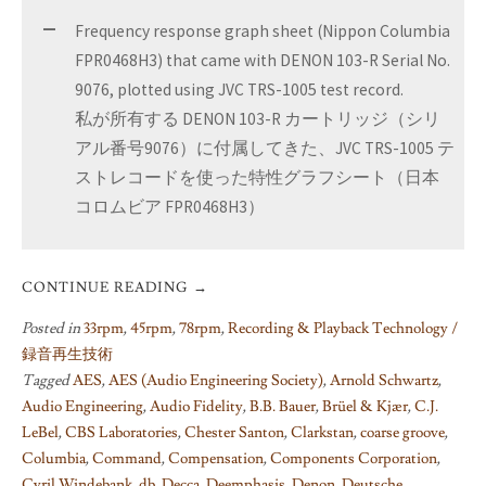
Frequency response graph sheet (Nippon Columbia
FPR0468H3) that came with DENON 103-R Serial No.
9076, plotted using JVC TRS-1005 test record.
私が所有する DENON 103-R カートリッジ（シリ
アル番号9076）に付属してきた、JVC TRS-1005 テ
ストレコードを使った特性グラフシート（日本
コロムビア FPR0468H3）
CONTINUE READING
→
Posted in
33rpm
,
45rpm
,
78rpm
,
Recording & Playback Technology /
録音再生技術
Tagged
AES
,
AES (Audio Engineering Society)
,
Arnold Schwartz
,
Audio Engineering
,
Audio Fidelity
,
B.B. Bauer
,
Brüel & Kjær
,
C.J.
LeBel
,
CBS Laboratories
,
Chester Santon
,
Clarkstan
,
coarse groove
,
Columbia
,
Command
,
Compensation
,
Components Corporation
,
Cyril Windebank
,
db
,
Decca
,
Deemphasis
,
Denon
,
Deutsche