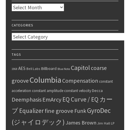
Archives
CATEGORIES
Categories
TAGS
Capitol
coarse
AES
Billboard
Bell Labs
1968
Blue Note
Columbia
groove
Compensation
constant
Decca
acceleration
constant amplitude
constant velocity
EQ Curve / EQ カー
Deemphasis
EmArcy
GyroDec
ブ
Equalizer
fine groove
Funk
(ジャイロデック)
James Brown
Jim Hall
LP