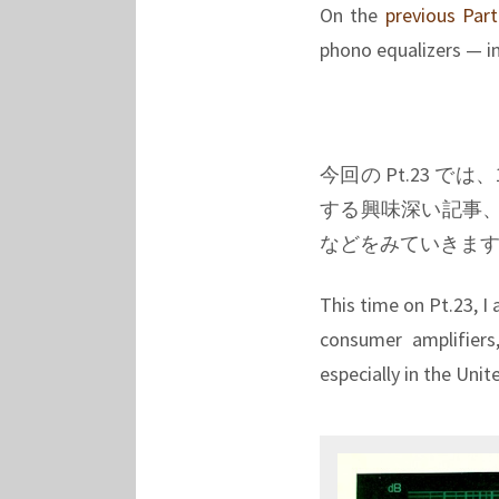
On the
previous Part
phono equalizers — in
今回の Pt.23 
する興味深い記事
などをみていきま
This time on Pt.23, I 
consumer amplifiers
especially in the Unit