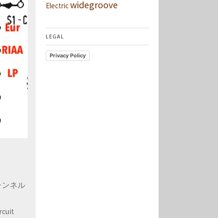
widegroove
Electric
LEGAL
Privacy Policy
チャンネル
rcuit