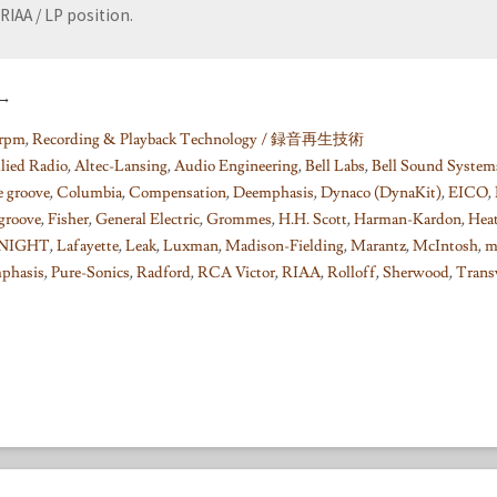
RIAA / LP position.
→
rpm
,
Recording & Playback Technology / 録音再生技術
lied Radio
,
Altec-Lansing
,
Audio Engineering
,
Bell Labs
,
Bell Sound System
e groove
,
Columbia
,
Compensation
,
Deemphasis
,
Dynaco (DynaKit)
,
EICO
,
 groove
,
Fisher
,
General Electric
,
Grommes
,
H.H. Scott
,
Harman-Kardon
,
Hea
NIGHT
,
Lafayette
,
Leak
,
Luxman
,
Madison-Fielding
,
Marantz
,
McIntosh
,
m
phasis
,
Pure-Sonics
,
Radford
,
RCA Victor
,
RIAA
,
Rolloff
,
Sherwood
,
Trans