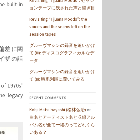
Revisiting “Tijuana Moods”: セッシ
e built-in
ョンテープに残された声と継ぎ目
Revisiting “Tijuana Moods”: the
voices and the seams left on the
session tapes
グルーヴマシンの録音を追いかけ
 偏差
に関
て (III): ディスコグラフィカルなデ
ライザ
の話
ータ
グルーヴマシンの録音を追いかけ
て (II): 時系列順に聞いてみる
of 1970s’
he legacy
RECENT COMMENTS
Kohji Matsubayashi (松林弘治)
on
曲名とアーティスト名と収録アル
バム名が全て一緒のってどれくら
いある？