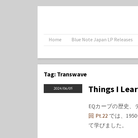
Home
Blue Note Japan LP Releases
Tag:
Transwave
Things I Lea
2024/06/05
EQカーブの歴史
回 Pt.22
では、195
て学びました。