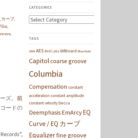
CATEGORIES
M
Categories
EQ カーブ
,
Pilot
,
swave
,
TAGS
AES
Billboard
Bell Labs
1968
Blue Note
Capitol
coarse groove
Columbia
Compensation
constant
acceleration
constant amplitude
リーズ。
前
Decca
constant velocity
レコードの
EQ
Deemphasis
EmArcy
Curve / EQ カーブ
 Records”,
Equalizer
fine groove