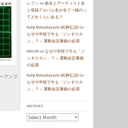
レブン
on
曲名とアーティスト名
と収録アルバム名が全て一緒のっ
てどれくらいある？
Kohji Matsubayashi (松林弘治)
on
なぜ小学校で今も「ジンギスカ
ン」？ — 運動会定番曲の起源
MIDORI
on
なぜ小学校で今も「ジ
ンギスカン」？ — 運動会定番曲
の起源
Kohji Matsubayashi (松林弘治)
on
パワーアンプ
なぜ小学校で今も「ジンギスカ
ン」？ — 運動会定番曲の起源
ARCHIVES
Archives