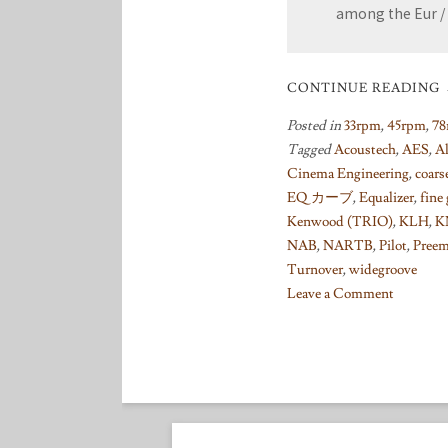
among the Eur / 
CONTINUE READING
Posted in
33rpm
,
45rpm
,
78
Tagged
Acoustech
,
AES
,
Al
Cinema Engineering
,
coars
EQ カーブ
,
Equalizer
,
fine
Kenwood (TRIO)
,
KLH
,
K
NAB
,
NARTB
,
Pilot
,
Preem
Turnover
,
widegroove
Leave a Comment
on
Things
I
learned
on
Phono