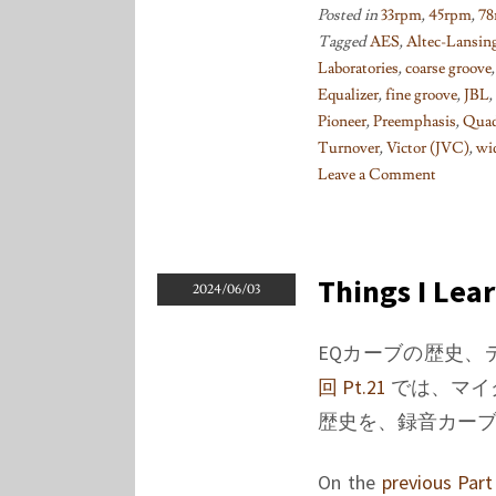
Posted in
33rpm
,
45rpm
,
78
Tagged
AES
,
Altec-Lansin
Laboratories
,
coarse groove
Equalizer
,
fine groove
,
JBL
,
Pioneer
,
Preemphasis
,
Qua
Turnover
,
Victor (JVC)
,
wi
Leave a Comment
on
Things
I
learned
Things I Lea
2024/06/03
on
Phono
EQカーブの歴史
EQ
回 Pt.21
では、マイ
curves,
Pt.
歴史を、録音カー
23
On the
previous Part