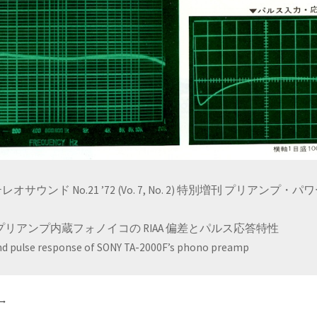
テレオサウンド No.21 ’72 (Vo. 7, No. 2) 特別増刊 プリアンプ・
000F プリアンプ内蔵フォノイコの RIAA 偏差とパルス応答特性
and pulse response of SONY TA-2000F’s phono preamp
→