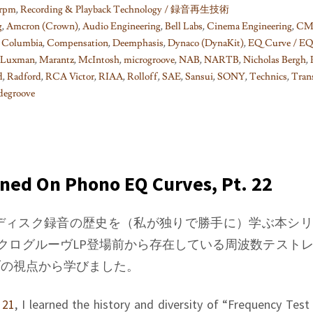
rpm
,
Recording & Playback Technology / 録音再生技術
g
,
Amcron (Crown)
,
Audio Engineering
,
Bell Labs
,
Cinema Engineering
,
C
,
Columbia
,
Compensation
,
Deemphasis
,
Dynaco (DynaKit)
,
EQ Curve / 
Luxman
,
Marantz
,
McIntosh
,
microgroove
,
NAB
,
NARTB
,
Nicholas Bergh
,
d
,
Radford
,
RCA Victor
,
RIAA
,
Rolloff
,
SAE
,
Sansui
,
SONY
,
Technics
,
Tran
degroove
rned On Phono EQ Curves, Pt. 22
、ディスク録音の歴史を（私が独りで勝手に）学ぶ本シ
クログルーヴLP登場前から存在している周波数テスト
ブの視点から学びました。
 21
, I learned the history and diversity of “Frequency Test