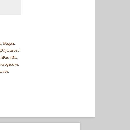
s
,
Bogen
,
EQ Curve /
thKit
,
JBL
,
icrogroove
,
wave
,