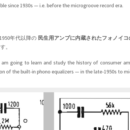
ble since 1930s — i.e. before the microgroove record era.
、1950年代以降の
民生用アンプに内蔵されたフォノイコ
ます。
I am going to learn and study the history of consumer am
ion of the built-in phono equalizers — in the late-1950s to m