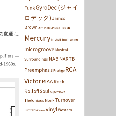
GyroDec (ジャイ
Funk
ロデック)
James
Brown
Jim Hall
LP
Max Roach
の変遷
に
Mercury
Michell Engineering
microgroove
Musical
plifiers —
NAB
NARTB
Surroundings
id-1960s.
RCA
Preemphasis
Prestige
Victor
RIAA
Rock
Rolloff
Soul
SuperNova
Turnover
Thelonious Monk
Vinyl
Western
Turntable
Verve