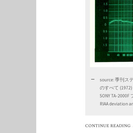
source: 季刊ス
のすべて (1972)
SONY TA-2
RIAA deviation 
CONTINUE READING