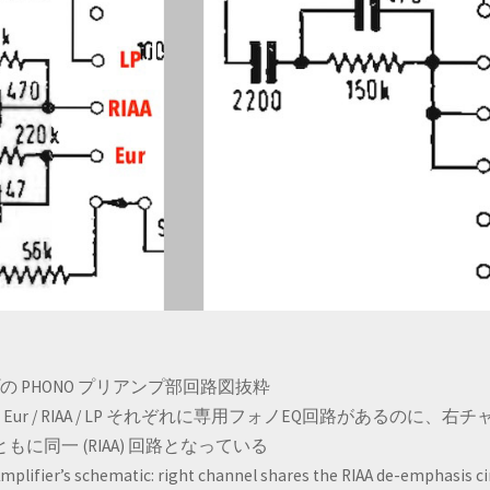
 アンプの PHONO プリアンプ部回路図抜粋
ur / RIAA / LP それぞれに専用フォノEQ回路があるのに、右
もに同一 (RIAA) 回路となっている
mplifier’s schematic: right channel shares the RIAA de-emphasis ci