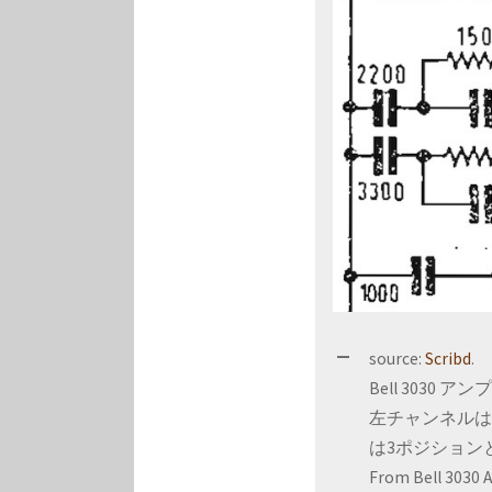
source:
Scribd
.
Bell 3030
左チャンネルは E
は3ポジションと
From Bell 3030 A