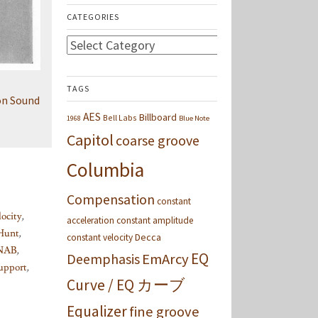
CATEGORIES
Categories
TAGS
on Sound
AES
Billboard
Bell Labs
1968
Blue Note
Capitol
coarse groove
Columbia
Compensation
constant
locity
,
acceleration
constant amplitude
 Hunt
,
Decca
constant velocity
NAB
,
EQ
Deemphasis
EmArcy
support
,
Curve / EQ カーブ
Equalizer
fine groove