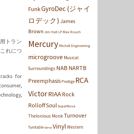
GyroDec (ジャイ
Funk
ロデック)
James
Brown
Jim Hall
LP
Max Roach
用トラン
Mercury
Michell Engineering
れこれにつ
microgroove
Musical
NAB
NARTB
Surroundings
tracks for
RCA
Preemphasis
Prestige
consumer,
Victor
RIAA
Rock
technology,
Rolloff
Soul
SuperNova
Turnover
Thelonious Monk
Vinyl
Western
Turntable
Verve