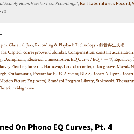
al Scoiety Hears New Vertical Recordings
”,
Bell Laboratories Record, V
.370.
→
rpm
,
Classical
,
Jazz
,
Recording & Playback Technology / 録音再生技術
Labs
,
Capitol
,
coarse groove
,
Columbia
,
Compensation
,
constant acceleration
ty
,
Deemphasis
,
Electrical Transcription
,
EQ Curve / EQ カーブ
,
Equalizer
,
arvey Fletcher
,
Jarrett L. Hathaway
,
Lateral recorder
,
microgroove
,
Muzak
,
N
ergh
,
Orthacoustic
,
Preemphasis
,
RCA Victor
,
RIAA
,
Robert A. Lynn
,
Robert
Motion Picture Engineers)
,
Standard Program Library
,
Stokowski
,
Thesauru
lectric
,
widegroove
rned On Phono EQ Curves, Pt. 4