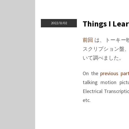
on
Things
I
learned
Things I Lea
2022/11/02
on
Phono
前回
は、トーキー
EQ
スクリプション盤、
curves,
Pt.
いて調べました。
6
On the
previous par
talking motion pict
Electrical Transcripti
etc.