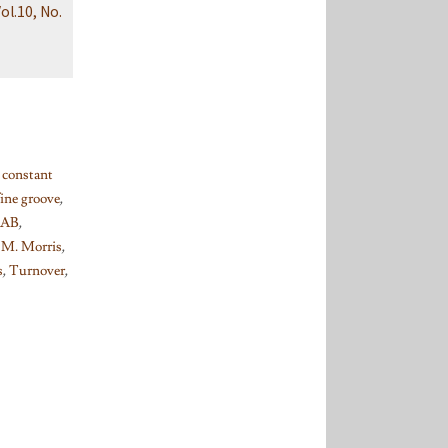
ol.10, No.
,
constant
fine groove
,
AB
,
 M. Morris
,
s
,
Turnover
,