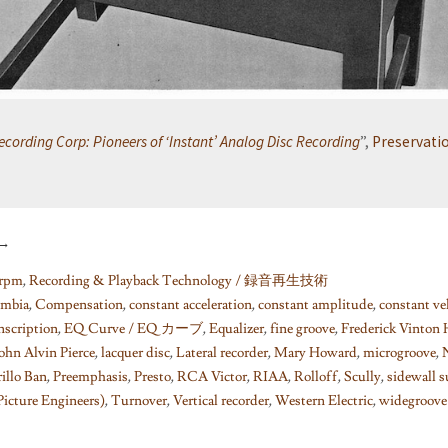
ecording Corp: Pioneers of ‘Instant’ Analog Disc Recording
”,
Preservati
→
rpm
,
Recording & Playback Technology / 録音再生技術
mbia
,
Compensation
,
constant acceleration
,
constant amplitude
,
constant ve
nscription
,
EQ Curve / EQ カーブ
,
Equalizer
,
fine groove
,
Frederick Vinton
ohn Alvin Pierce
,
lacquer disc
,
Lateral recorder
,
Mary Howard
,
microgroove
,
rillo Ban
,
Preemphasis
,
Presto
,
RCA Victor
,
RIAA
,
Rolloff
,
Scully
,
sidewall 
icture Engineers)
,
Turnover
,
Vertical recorder
,
Western Electric
,
widegroove