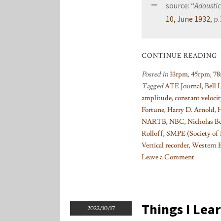
source: “
Adoustic
10, June 1932
, p
CONTINUE READING
Posted in
33rpm
,
45rpm
,
78
Tagged
ATE Journal
,
Bell 
amplitude
,
constant veloci
Fortune
,
Harry D. Arnold
,
H
NARTB
,
NBC
,
Nicholas B
Rolloff
,
SMPE (Society of 
Vertical recorder
,
Western E
Leave a Comment
on
Things
I
learned
Things I Lea
2022/10/17
on