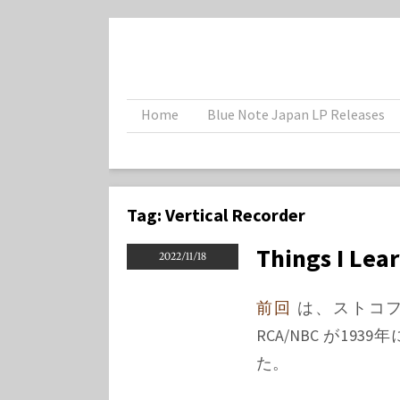
Home
Blue Note Japan LP Releases
Tag:
Vertical Recorder
Things I Lea
2022/11/18
前回
は、ストコフ
RCA/NBC が19
た。