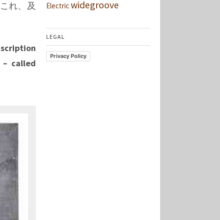
widegroove
これ、及
Electric
LEGAL
nscription
Privacy Policy
 – called