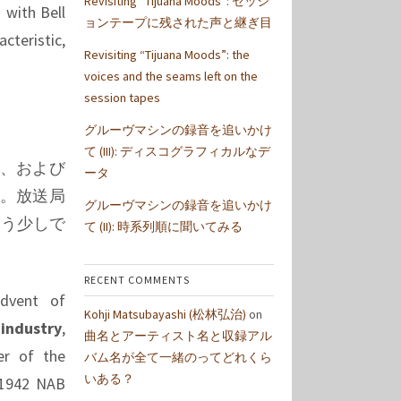
Revisiting “Tijuana Moods”: セッシ
 with Bell
ョンテープに残された声と継ぎ目
cteristic,
Revisiting “Tijuana Moods”: the
voices and the seams left on the
session tapes
グルーヴマシンの録音を追いかけ
て (III): ディスコグラフィカルなデ
、および
ータ
。放送局
グルーヴマシンの録音を追いかけ
もう少しで
て (II): 時系列順に聞いてみる
RECENT COMMENTS
advent of
Kohji Matsubayashi (松林弘治)
on
 industry
,
曲名とアーティスト名と収録アル
er of the
バム名が全て一緒のってどれくら
いある？
 1942 NAB