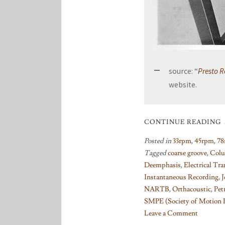
source: “
Presto R
website.
CONTINUE READING
Posted in
33rpm
,
45rpm
,
78
Tagged
coarse groove
,
Colu
Deemphasis
,
Electrical Tra
Instantaneous Recording
,
J
NARTB
,
Orthacoustic
,
Pet
SMPE (Society of Motion P
Leave a Comment