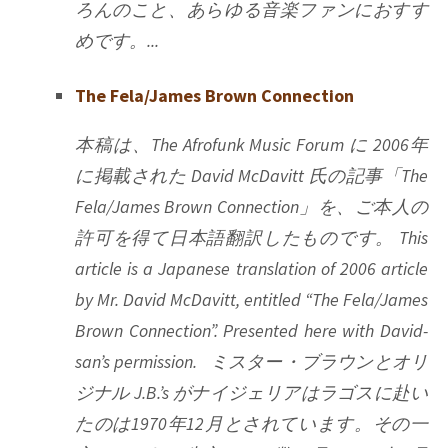
ろんのこと、あらゆる音楽ファンにおすす
めです。...
The Fela/James Brown Connection
本稿は、The Afrofunk Music Forum に 2006年
に掲載された David McDavitt 氏の記事「The
Fela/James Brown Connection」を、ご本人の
許可を得て日本語翻訳したものです。 This
article is a Japanese translation of 2006 article
by Mr. David McDavitt, entitled “The Fela/James
Brown Connection”. Presented here with David-
san’s permission. ミスター・ブラウンとオリ
ジナル J.B.’s がナイジェリアはラゴスに赴い
たのは1970年12月とされています。その一