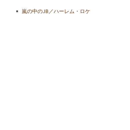
嵐の中のJB／ハーレム・ロケ