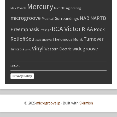
Mercury
Max Roach
Michell Engineering
microgroove
NAB
NARTB
Musical Surroundings
RCA Victor
RIAA
Preemphasis
Rock
Prestige
Rolloff
Turnover
Soul
Thelonious Monk
SuperNova
Vinyl
widegroove
Western Electric
Turntable
Verve
LEGAL
Privacy Policy
© 2026
microgroove.jp
·
Built with
Skirmish