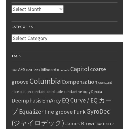
Archives
CATEGORIES
Categories
TAGS
Capitol
coarse
AES
Billboard
Bell Labs
1968
Blue Note
Columbia
groove
Compensation
constant
Decca
acceleration
constant amplitude
constant velocity
EQ Curve / EQ カー
Deemphasis
EmArcy
GyroDec
ブ
Equalizer
fine groove
Funk
(ジャイロデック)
James Brown
Jim Hall
LP