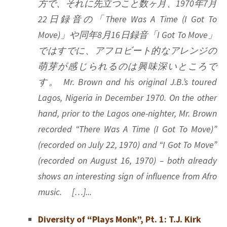
方で、それに先立つこと数ヶ月、1970年7月
22日録音の「There Was A Time (I Got To
Move)」や同年8月16日録音「I Got To Move」
ではすでに、アフロビート的なアレンジの
萌芽が感じられるのは興味深いところで
す。 Mr. Brown and his original J.B.’s toured
Lagos, Nigeria in December 1970. On the other
hand, prior to the Lagos one-nighter, Mr. Brown
recorded “There Was A Time (I Got To Move)”
(recorded on July 22, 1970) and “I Got To Move”
(recorded on August 16, 1970) – both already
shows an interesting sign of influence from Afro
music. […]...
Diversity of “Plays Monk”, Pt. 1: T.J. Kirk