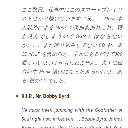
ここ数日、仕事中はこのスマートプレイリ
ストばかり聴いています（笑）。 Monk 本
人以外による Monk の楽曲ああれこれ。聴
き込んでしまうので BGM にはならない
か。。。まだ取り込みしてない CD や、未
CD 化 LP を含めると、手元にあるだけで300
曲くらいはいくかもしれません。 久々に四
六時中 Monk 漬けになったきっかけは、あ
る1枚の CD でした。...
R.I.P., Mr. Bobby Byrd
He must been jamming with the Godfather of
Soul right now in heaven . . . Bobby Byrd, James
Brown sidekick, dies (Augusta Chronicle) Soul