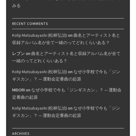
みる
RECENT COMMENTS
Kohji Matsubayashi (松林弘治)
on
曲名とアーティスト名と
収録アルバム名が全て一緒のってどれくらいある？
レブン
on
曲名とアーティスト名と収録アルバム名が全て
一緒のってどれくらいある？
Kohji Matsubayashi (松林弘治)
on
なぜ小学校で今も「ジン
ギスカン」？ — 運動会定番曲の起源
MIDORI
on
なぜ小学校で今も「ジンギスカン」？ — 運動会
定番曲の起源
Kohji Matsubayashi (松林弘治)
on
なぜ小学校で今も「ジン
ギスカン」？ — 運動会定番曲の起源
ARCHIVES