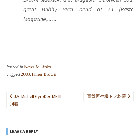
great Bobby Byrd dead at 73 (Paste
Magazine)... ...
Posted in
News & Links
Tagged
2003
,
James Brown
Post
J.A. Michell GyroDec Mk.III
圓盤再生機トノ格闘
navigation
到着
LEAVE A REPLY