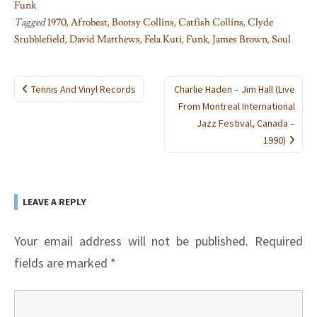
Funk
Tagged
1970
,
Afrobeat
,
Bootsy Collins
,
Catfish Collins
,
Clyde
Stubblefield
,
David Matthews
,
Fela Kuti
,
Funk
,
James Brown
,
Soul
Post
Tennis And Vinyl Records
Charlie Haden – Jim Hall (Live
navigation
From Montreal International
Jazz Festival, Canada –
1990)
LEAVE A REPLY
Your email address will not be published.
Required
fields are marked
*