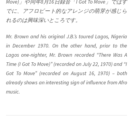
Move)」や同年8月16日録音「I Got To Move」ではす
でに、アフロビート的なアレンジの萌芽が感じら
れるのは興味深いところです。
Mr. Brown and his original J.B.’s toured Lagos, Nigeria
in December 1970. On the other hand, prior to the
Lagos one-nighter, Mr. Brown recorded “There Was A
Time (I Got To Move)” (recorded on July 22, 1970) and “I
Got To Move” (recorded on August 16, 1970) – both
already shows an interesting sign of influence from Afro
music.