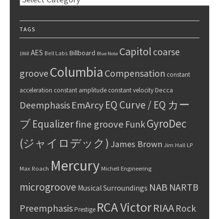
TAGS
Capitol
coarse
AES
Billboard
Bell Labs
1968
Blue Note
Columbia
groove
Compensation
constant
Decca
acceleration
constant amplitude
constant velocity
EQ Curve / EQ カー
Deemphasis
EmArcy
GyroDec
ブ
Equalizer
fine groove
Funk
(ジャイロデック)
James Brown
Jim Hall
LP
Mercury
Max Roach
Michell Engineering
microgroove
NAB
NARTB
Musical Surroundings
RCA Victor
RIAA
Preemphasis
Rock
Prestige