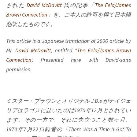
された
David McDavitt
氏の記事「
The Fela/James
Brown Connection
」を、ご本人の許可を得て日本語
翻訳したものです。
This article is a Japanese translation of 2006 article by
Mr.
David McDavitt
, entitled “
The Fela/James Brown
Connection
”. Presented here with David-san’s
permission.
ミスター・ブラウンとオリジナル J.B.’s がナイジェ
リアはラゴスに赴いたのは1970年12月とされてい
ます。その一方で、それに先立つこと数ヶ月、
1970年7月22日録音の「There Was A Time (I Got To