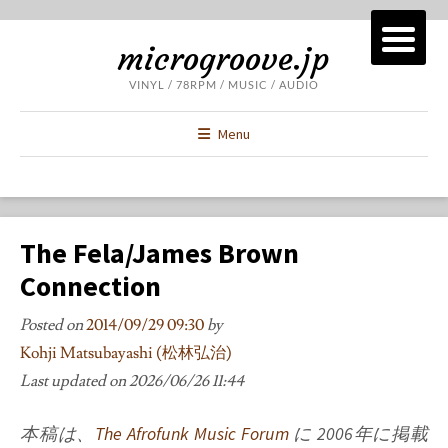
microgroove.jp
VINYL / 78RPM / MUSIC / AUDIO
Menu
The Fela/James Brown
Connection
Posted on
2014/09/29 09:30
by
Kohji Matsubayashi (松林弘治)
Last updated on
2026/06/26 11:44
本稿は、
The Afrofunk Music Forum
に 2006年に掲載