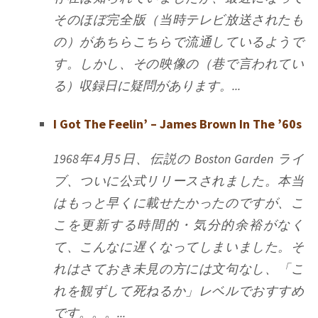
そのほぼ完全版（当時テレビ放送されたも
の）があちらこちらで流通しているようで
す。しかし、その映像の（巷で言われてい
る）収録日に疑問があります。...
I Got The Feelin’ – James Brown In The ’60s
1968年4月5日、伝説の Boston Garden ライ
ブ、ついに公式リリースされました。本当
はもっと早くに載せたかったのですが、こ
こを更新する時間的・気分的余裕がなく
て、こんなに遅くなってしまいました。そ
れはさておき未見の方には文句なし、「こ
れを観ずして死ねるか」レベルでおすすめ
です。。。...