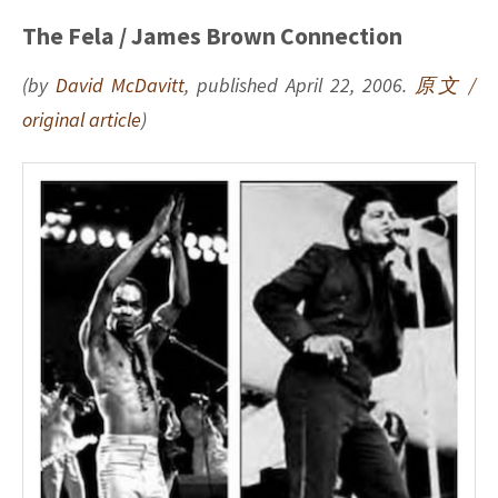
The Fela / James Brown Connection
(by
David McDavitt
, published April 22, 2006.
原文 /
original article
)