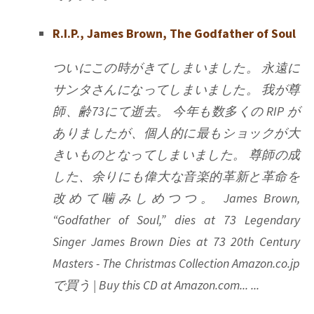
R.I.P., James Brown, The Godfather of Soul
ついにこの時がきてしまいました。 永遠に
サンタさんになってしまいました。 我が尊
師、齢73にて逝去。 今年も数多くの RIP が
ありましたが、個人的に最もショックが大
きいものとなってしまいました。 尊師の成
した、余りにも偉大な音楽的革新と革命を
改めて噛みしめつつ。 James Brown,
“Godfather of Soul,” dies at 73 Legendary
Singer James Brown Dies at 73 20th Century
Masters - The Christmas Collection Amazon.co.jp
で買う | Buy this CD at Amazon.com... ...