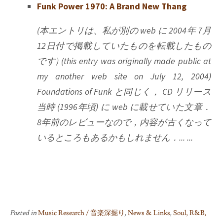
Funk Power 1970: A Brand New Thang
(本エントリは、私が別の web に 2004年 7月
12日付で掲載していたものを転載したもの
です) (this entry was originally made public at
my another web site on July 12, 2004)
Foundations of Funk と同じく， CD リリース
当時 (1996年頃) に web に載せていた文章．
8年前のレビューなので，内容が古くなって
いるところもあるかもしれません．... ...
Posted in
Music Research / 音楽深掘り
,
News & Links
,
Soul, R&B,