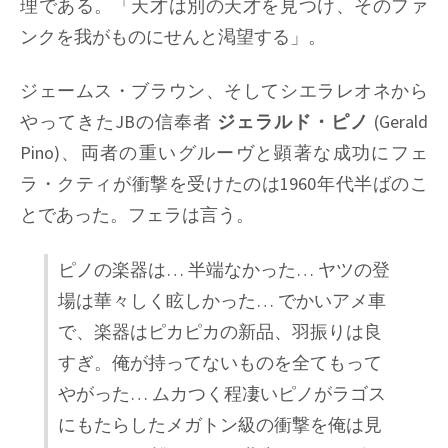
理である。「天才は別の天才を見つけ、そのファ
ンクを我がものにせんと渇望する」。
ジェームス・ブラウン、そしてシエラレオネから
やってきたJBの信奉者
ジェラルド・ピノ
(Gerald
Pino)、両者の重いグルーヴと顕著な成功にフェ
ラ・クティが衝撃を受けたのは1960年代半ばのこ
とであった。フェラは言う。
ピノの楽器は… 半端なかった… ヤツの登
場は華々しく眩しかった… でかいアメ車
で、楽器はピカピカの新品、羽振りは良
すぎ。俺が持ってないものを全てもって
やがった… ムカつく程凄いピノがラゴス
にもたらしたメガトン級の衝撃を俺は見