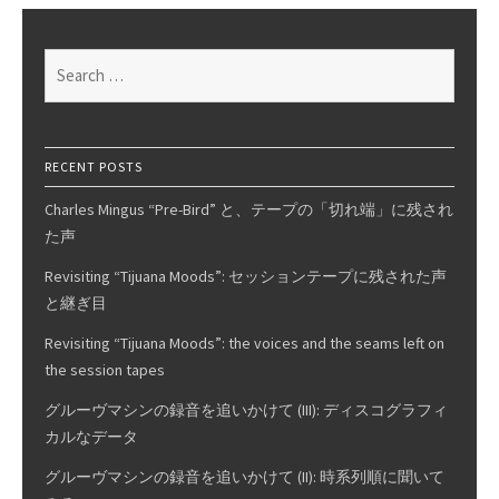
on
vinyl
Search
records?
for:
RECENT POSTS
Charles Mingus “Pre-Bird” と、テープの「切れ端」に残され
た声
Revisiting “Tijuana Moods”: セッションテープに残された声
と継ぎ目
Revisiting “Tijuana Moods”: the voices and the seams left on
the session tapes
グルーヴマシンの録音を追いかけて (III): ディスコグラフィ
カルなデータ
グルーヴマシンの録音を追いかけて (II): 時系列順に聞いて