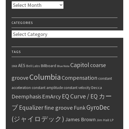
Archives
CATEGORIES
Categories
TAGS
Capitol
coarse
AES
Billboard
Bell Labs
1968
Blue Note
Columbia
groove
Compensation
constant
Decca
acceleration
constant amplitude
constant velocity
EQ Curve / EQ カー
Deemphasis
EmArcy
GyroDec
ブ
Equalizer
fine groove
Funk
(ジャイロデック)
James Brown
Jim Hall
LP