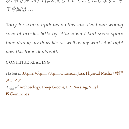
て今回は . . . .
Sorry for scarce updates on this site. I’ve been writing
several articles little by little when I had some spare
time during my daily life as well as my work. And right
now this topic deals with . . . .
CONTINUE READING
→
Posted in
33rpm
,
45rpm
,
78rpm
,
Classical
,
Jazz
,
Physical Media / 物理
メディア
Tagged
Archaeology
,
Deep Groove
,
LP
,
Pressing
,
Vinyl
15 Comments
on
What
is
DEEP
GROOVES