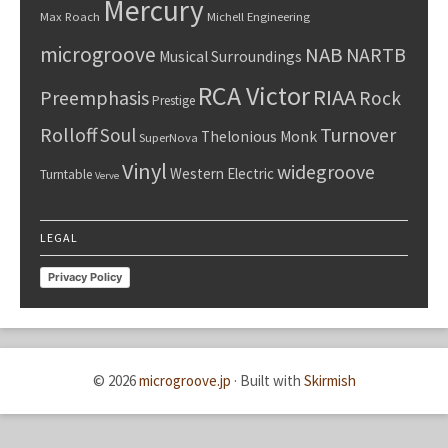
Mercury
Max Roach
Michell Engineering
microgroove
NAB
NARTB
Musical Surroundings
RCA Victor
RIAA
Preemphasis
Rock
Prestige
Rolloff
Turnover
Soul
Thelonious Monk
SuperNova
Vinyl
widegroove
Western Electric
Turntable
Verve
LEGAL
Privacy Policy
© 2026
microgroove.jp
·
Built with
Skirmish