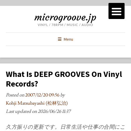
microgroove.jp
VINYL / 78RPM / MUSIC / AUDIO
Menu
What Is DEEP GROOVES On Vinyl
Records?
Posted on
2007/12/20 09:56
by
Kohji Matsubayashi (松林弘治)
Last updated on
2026/06/26 11:37
久方振りの更新です。日常生活や仕事の合間にこ