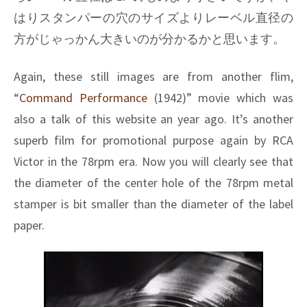
はりスタンパーの穴のサイズよりレーベル直径の
方がじゃっかん大きいのが分かるかと思います。
Again, these still images are from another flim,
“
Command Performance
(1942)” movie which was
also a talk of this website an year ago. It’s another
superb film for promotional purpose again by RCA
Victor in the 78rpm era. Now you will clearly see that
the diameter of the center hole of the 78rpm metal
stamper is bit smaller than the diameter of the label
paper.