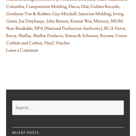
Columbia
,
Compression Molding
,
Decca
,
Dial
,
Golden Records
,
Goodyear Tire & Rubber
,
Guy Mitchell
,
Injection Molding
,
Irving
Green
,
Joe Dreyhaupt
,
John Broven
,
Korean War
,
Mercury
,
MGM
,
Non-Breakable
,
NPA (National Production Authority)
,
RCA Victor
,
Savoy
,
Shellac
,
Shelley Products
,
Simon & Schuster
,
Styrene
,
Union
Carbide and Carbon
,
Vinyl
,
Vinylite
Leave a Comment
on
How
Records
Were/Are
Manufactured
(3)
Search
for:
RECENT POSTS