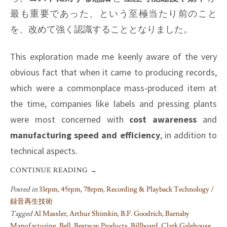
最も重要であった、という至極当たり前のこと
を、改めて強く認識することとなりました。
This exploration made me keenly aware of the very
obvious fact that when it came to producing records,
which were a commonplace mass-produced item at
the time, companies like labels and pressing plants
were most concerned with
cost awareness
and
manufacturing speed and efficiency
, in addition to
technical aspects.
CONTINUE READING
→
Posted in
33rpm
,
45rpm
,
78rpm
,
Recording & Playback Technology /
録音再生技術
Tagged
Al Massler
,
Arthur Shimkin
,
B.F. Goodrich
,
Barnaby
Manufacturing
,
Bell
,
Bestway Products
,
Billboard
,
Clark Galehouse
,