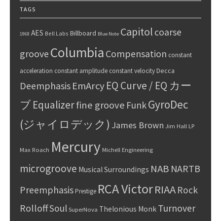
TAGS
Capitol
coarse
AES
Billboard
Bell Labs
1968
Blue Note
Columbia
groove
Compensation
constant
Decca
acceleration
constant amplitude
constant velocity
EQ Curve / EQ カー
Deemphasis
EmArcy
GyroDec
ブ
Equalizer
fine groove
Funk
(ジャイロデック)
James Brown
Jim Hall
LP
Mercury
Max Roach
Michell Engineering
microgroove
NAB
NARTB
Musical Surroundings
RCA Victor
RIAA
Preemphasis
Rock
Prestige
Rolloff
Turnover
Soul
Thelonious Monk
SuperNova