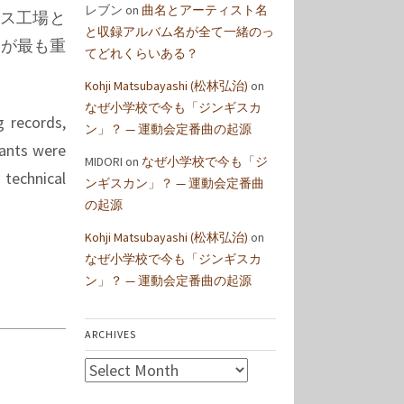
レブン
on
曲名とアーティスト名
ス工場と
と収録アルバム名が全て一緒のっ
が最も重
てどれくらいある？
Kohji Matsubayashi (松林弘治)
on
なぜ小学校で今も「ジンギスカ
 records,
ン」？ — 運動会定番曲の起源
lants were
MIDORI
on
なぜ小学校で今も「ジ
 technical
ンギスカン」？ — 運動会定番曲
の起源
Kohji Matsubayashi (松林弘治)
on
なぜ小学校で今も「ジンギスカ
ン」？ — 運動会定番曲の起源
ARCHIVES
Archives