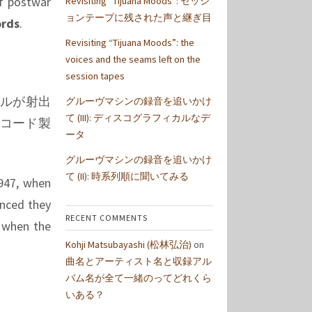
of postwar
Revisiting “Tijuana Moods”: セッシ
ョンテープに残された声と継ぎ目
ords
.
Revisiting “Tijuana Moods”: the
voices and the seams left on the
session tapes
ベルが射出
グルーヴマシンの録音を追いかけ
て (III): ディスコグラフィカルなデ
レコード製
ータ
グルーヴマシンの録音を追いかけ
て (II): 時系列順に聞いてみる
1947, when
unced they
RECENT COMMENTS
, when the
Kohji Matsubayashi (松林弘治)
on
曲名とアーティスト名と収録アル
バム名が全て一緒のってどれくら
いある？