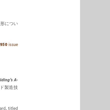
形につい
1950
issue
lding’s A-
ド製造技
rd, titled