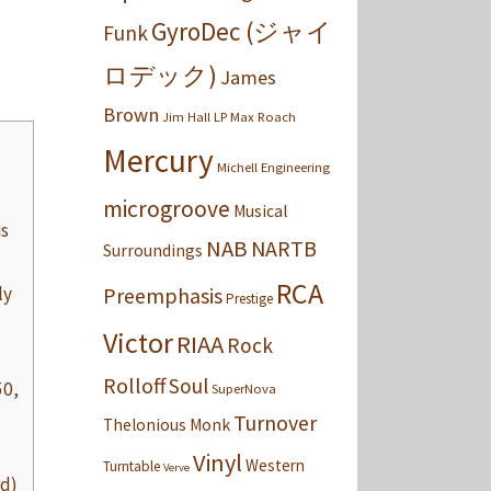
GyroDec (ジャイ
Funk
ロデック)
James
Brown
Jim Hall
LP
Max Roach
Mercury
Michell Engineering
microgroove
Musical
s
NAB
NARTB
Surroundings
RCA
Preemphasis
ly
Prestige
Victor
RIAA
Rock
Rolloff
Soul
0,
SuperNova
Turnover
Thelonious Monk
Vinyl
Western
Turntable
Verve
d)