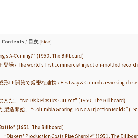
Contents / 目次
[
hide
]
-Coming?” (1950, The Billboard)
world’s first commercial injection-molded record i
成形LP開発で緊密な連携 / Bestway & Columbia working close
k Plastics Cut Yet” (1950, The Billboard)
Columbia Gearing To New Injection Molds” (195
” (1951, The Billboard)
oduction Costs Rise Sharply” (1951, The Billboar