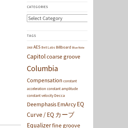
CATEGORIES
Categories
TAGS
AES
Billboard
Bell Labs
1968
Blue Note
Capitol
coarse groove
Columbia
Compensation
constant
acceleration
constant amplitude
Decca
constant velocity
EQ
Deemphasis
EmArcy
Curve / EQ カーブ
Equalizer
fine groove