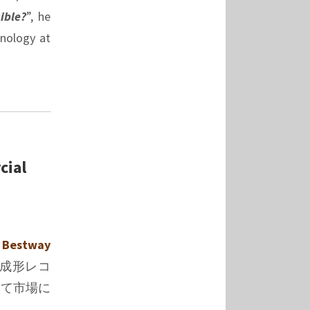
ible?
”, he
hnology at
ial
の
Bestway
出成形レコ
として市場に