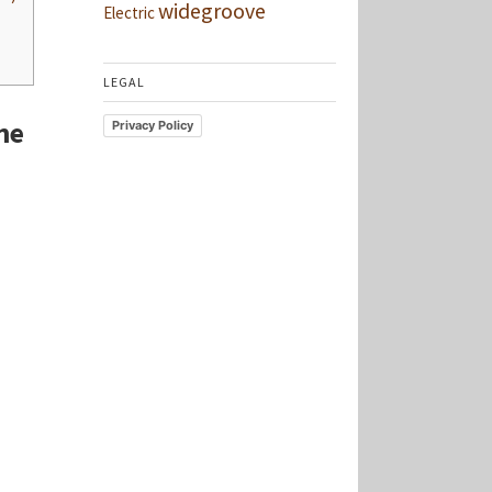
widegroove
Electric
LEGAL
he
Privacy Policy