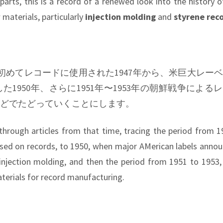
parts, this is a record of a renewed look into the history 
materials, particularly
injection molding
and
styrene rec
初めてレコードに使用された1947年から、米巨大レー
1950年、さらに1951年〜1953年の朝鮮戦争による
どでたどっていくことにします。
k through articles from that time, tracing the period from 
used on records, to 1950, when major AMerican labels anno
njection molding, and then the period from 1951 to 1953
erials for record manufacturing.