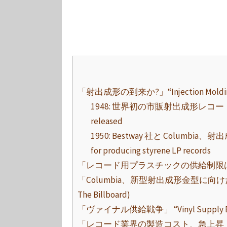
「射出成形の到来か?」“Injection Molding’s A
1948: 世界初の市販射出成形レコード登場 / The 
released
1950: Bestway 社と Columbia、射出
for producing styrene LP records
「レコード用プラスチックの供給制限はまだ」 “No Dis
「Columbia、新型射出成形金型に向けた製造開始」 “
The Billboard)
「ヴァイナル供給戦争」 “Vinyl Supply Battle
「レコード業界の製造コスト、急上昇」 “Diskers’ Pr