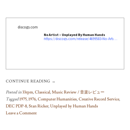
discogs.com
No Artist – Unplayed By Human Hands
https://discogs.com/release/4699583-No-Artist-Unplayed-By-Human-Hands
CONTINUE READING
→
Posted in
33rpm
,
Classical
,
Music Review / 音楽レビュー
Tagged
1975
,
1976
,
Computer Humanities
,
Creative Record Service
,
DEC PDP-8
,
Stan Ricker
,
Unplayed by Human Hands
Leave a Comment
on
Unplayed