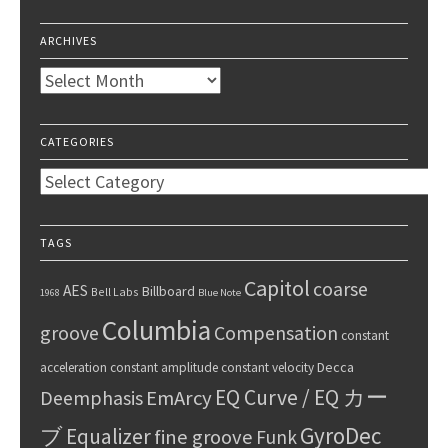
ARCHIVES
Archives
CATEGORIES
Categories
TAGS
Capitol
coarse
AES
Billboard
Bell Labs
1968
Blue Note
Columbia
groove
Compensation
constant
Decca
acceleration
constant amplitude
constant velocity
EQ Curve / EQ カー
Deemphasis
EmArcy
GyroDec
ブ
Equalizer
fine groove
Funk