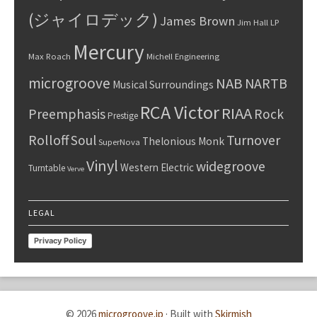
(ジャイロデック)
James Brown
Jim Hall
LP
Mercury
Max Roach
Michell Engineering
microgroove
NAB
NARTB
Musical Surroundings
RCA Victor
RIAA
Preemphasis
Rock
Prestige
Rolloff
Turnover
Soul
Thelonious Monk
SuperNova
Vinyl
widegroove
Western Electric
Turntable
Verve
LEGAL
Privacy Policy
© 2026
microgroove.jp
·
Built with
Skirmish