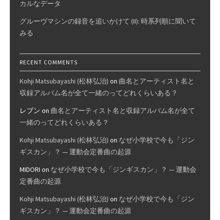
カルなデータ
グルーヴマシンの録音を追いかけて (II): 時系列順に聞いて
みる
RECENT COMMENTS
Kohji Matsubayashi (松林弘治)
on
曲名とアーティスト名と
収録アルバム名が全て一緒のってどれくらいある？
レブン
on
曲名とアーティスト名と収録アルバム名が全て
一緒のってどれくらいある？
Kohji Matsubayashi (松林弘治)
on
なぜ小学校で今も「ジン
ギスカン」？ — 運動会定番曲の起源
MIDORI
on
なぜ小学校で今も「ジンギスカン」？ — 運動会
定番曲の起源
Kohji Matsubayashi (松林弘治)
on
なぜ小学校で今も「ジン
ギスカン」？ — 運動会定番曲の起源