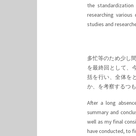
the standardization
researching various
studies and researche
多忙等のため少し間
を最終回として、
括を行い、全体を
か、を考察するつ
After a long absence
summary and conclusi
well as my final cons
have conducted, to fi