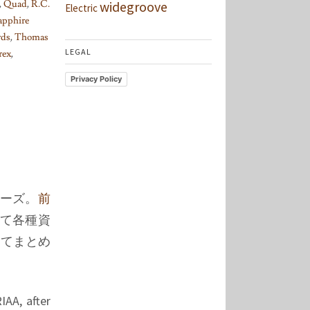
,
Quad
,
R.C.
widegroove
Electric
apphire
rds
,
Thomas
LEGAL
rex
,
Privacy Policy
リーズ。
前
いて各種資
いてまとめ
IAA, after