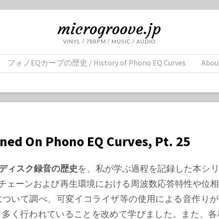
microgroove.jp
VINYL / 78RPM / MUSIC / AUDIO
フォノEQカーブの歴史 / History of Phono EQ Curves
Abou
rned On Phono EQ Curves, Pt. 25
ディスク録音の歴史
を、私が学ぶ過程を記録した本シ
チェーンおよび再生環境における周波数応答特性や位相
について調べ、可変イコライザ等の使用による音作りが
）多く行われていることを改めて学びました。また、各