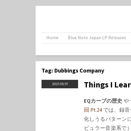
Home
Blue Note Japan LP Releases
Tag:
Dubbings Company
Things I Lea
2025/01/15
EQカーブの歴史
や
回 Pt.24
では、録音
化しうるパターン
ピュラー音楽系で