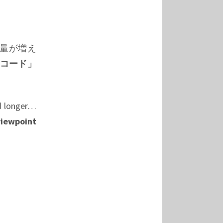
量が増え
コード」
nd longer…
viewpoint