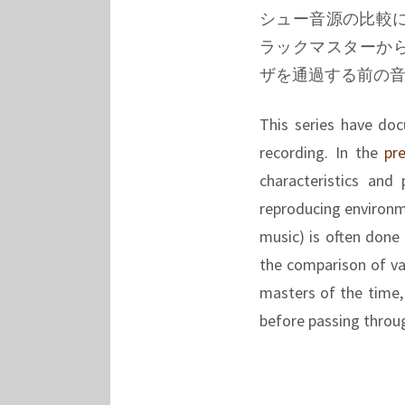
シュー音源の比較
ラックマスターか
ザを通過する前の
This series have do
recording. In the
pr
characteristics and
reproducing environme
music) is often done 
the comparison of va
masters of the time,
before passing throug