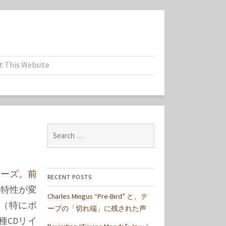
t This Website
Search
for:
リーズ。
前
RECENT POSTS
特性が変
Charles Mingus “Pre-Bird” と、テ
（特にポ
ープの「切れ端」に残された声
種CDリイ