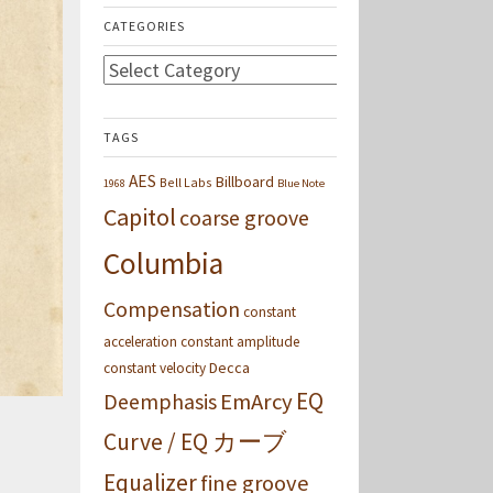
CATEGORIES
Categories
TAGS
AES
Billboard
Bell Labs
1968
Blue Note
Capitol
coarse groove
Columbia
Compensation
constant
acceleration
constant amplitude
Decca
constant velocity
EQ
Deemphasis
EmArcy
Curve / EQ カーブ
Equalizer
fine groove