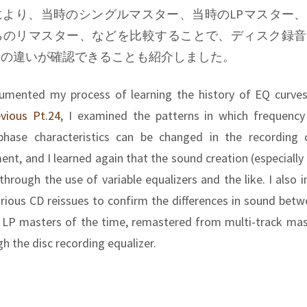
により、当時のシングルマスター、当時のLPマスター
らのリマスター、などを比較することで、ディスク録音
音の違いが確認できることも紹介しました。
cumented my process of learning the history of EQ curves
evious Pt.24
, I examined the patterns in which frequency
 phase characteristics can be changed in the recording 
nt, and I learned again that the sound creation (especially 
through the use of variable equalizers and the like. I also 
rious CD reissues to confirm the differences in sound betw
 LP masters of the time, remastered from multi-track mast
h the disc recording equalizer.