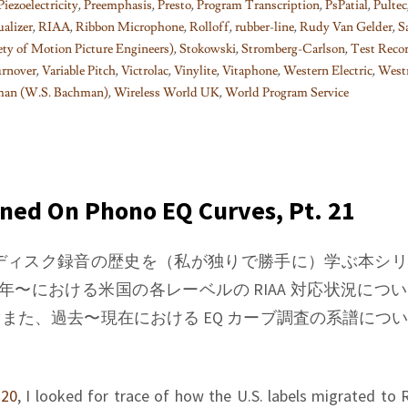
Piezoelectricity
,
Preemphasis
,
Presto
,
Program Transcription
,
PsPatial
,
Pultec
alizer
,
RIAA
,
Ribbon Microphone
,
Rolloff
,
rubber-line
,
Rudy Van Gelder
,
S
ty of Motion Picture Engineers)
,
Stokowski
,
Stromberg-Carlson
,
Test Reco
rnover
,
Variable Pitch
,
Victrolac
,
Vinylite
,
Vitaphone
,
Western Electric
,
West
man (W.S. Bachman)
,
Wireless World UK
,
World Program Service
rned On Phono EQ Curves, Pt. 21
、ディスク録音の歴史を（私が独りで勝手に）学ぶ本シ
4年〜における米国の各レーベルの RIAA 対応状況につ
また、過去〜現在における EQ カーブ調査の系譜につ
 20
, I looked for trace of how the U.S. labels migrated to R