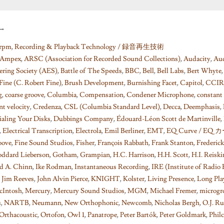
→
rpm
,
Recording & Playback Technology / 録音再生技術
Ampex
,
ARSC (Association for Recorded Sound Collections)
,
Audacity
,
Au
ering Society (AES)
,
Battle of The Speeds
,
BBC
,
Bell
,
Bell Labs
,
Bert Whyte
Fine (C. Robert Fine)
,
Brush Development
,
Burnishing Facet
,
Capitol
,
CCIR
g
,
coarse groove
,
Columbia
,
Compensation
,
Condener Microphone
,
constant 
nt velocity
,
Credenza
,
CSL (Columbia Standard Level)
,
Decca
,
Deemphasis
,
ialing Your Disks
,
Dubbings Company
,
Édouard-Léon Scott de Martinville
,
,
Electrical Transcription
,
Electrola
,
Emil Berliner
,
EMT
,
EQ Curve / EQ 
oove
,
Fine Sound Studios
,
Fisher
,
François Rabbath
,
Frank Stanton
,
Frederic
ddard Lieberson
,
Gotham
,
Grampian
,
H.C. Harrison
,
H.H. Scott
,
H.I. Reisk
d A. Chinn
,
Ike Rodman
,
Instantaneous Recording
,
IRE (Institute of Radio 
,
Jim Reeves
,
John Alvin Pierce
,
KNIGHT
,
Kolster
,
Living Presence
,
Long Pla
Intosh
,
Mercury
,
Mercury Sound Studios
,
MGM
,
Michael Fremer
,
microgr
s
,
NARTB
,
Neumann
,
New Orthophonic
,
Newcomb
,
Nicholas Bergh
,
O.J. Ru
Orthacoustic
,
Ortofon
,
Owl 1
,
Panatrope
,
Peter Bartók
,
Peter Goldmark
,
Phil