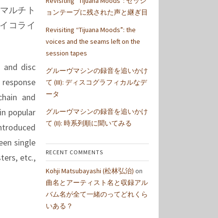
Revisiting “Tijuana Moods”: セッシ
、マルチト
ョンテープに残された声と継ぎ目
イコライ
Revisiting “Tijuana Moods”: the
voices and the seams left on the
session tapes
 and disc
グルーヴマシンの録音を追いかけ
 response
て (III): ディスコグラフィカルなデ
ータ
chain and
in popular
グルーヴマシンの録音を追いかけ
て (II): 時系列順に聞いてみる
introduced
een single
RECENT COMMENTS
ers, etc.,
Kohji Matsubayashi (松林弘治)
on
曲名とアーティスト名と収録アル
バム名が全て一緒のってどれくら
いある？