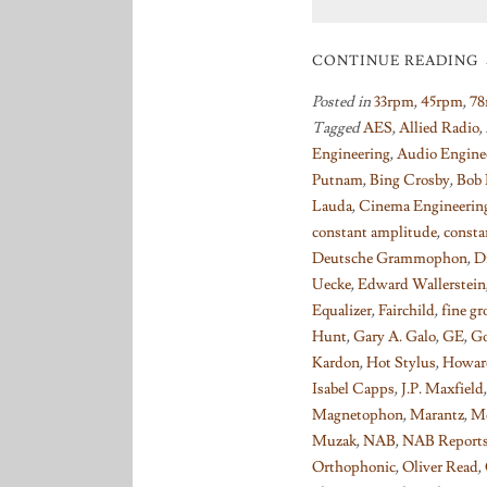
CONTINUE READING
Posted in
33rpm
,
45rpm
,
78
Tagged
AES
,
Allied Radio
,
Engineering
,
Audio Engine
Putnam
,
Bing Crosby
,
Bob 
Lauda
,
Cinema Engineerin
constant amplitude
,
consta
Deutsche Grammophon
,
D
Uecke
,
Edward Wallerstein
Equalizer
,
Fairchild
,
fine gr
Hunt
,
Gary A. Galo
,
GE
,
Go
Kardon
,
Hot Stylus
,
Howar
Isabel Capps
,
J.P. Maxfield
Magnetophon
,
Marantz
,
Mc
Muzak
,
NAB
,
NAB Report
Orthophonic
,
Oliver Read
,