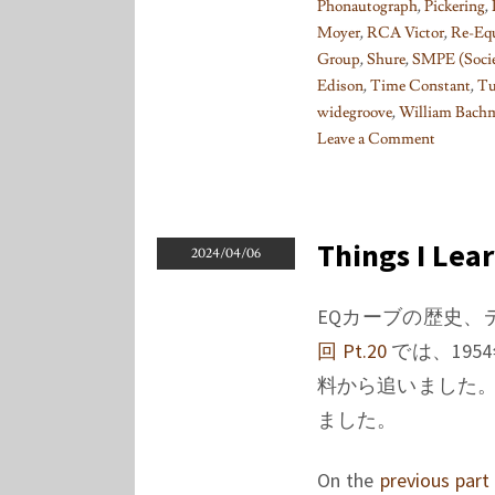
Phonautograph
,
Pickering
,
Moyer
,
RCA Victor
,
Re-Equ
Group
,
Shure
,
SMPE (Socie
Edison
,
Time Constant
,
Tu
widegroove
,
William Bach
Leave a Comment
on
Things
I
learned
Things I Lea
2024/04/06
on
Phono
EQカーブの歴史
EQ
回 Pt.20
では、195
curves,
Pt.
料から追いました。
25
ました。
On the
previous part