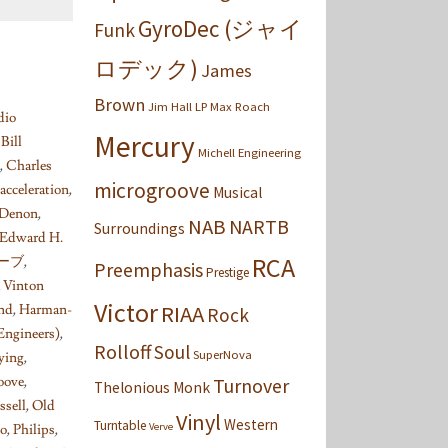
GyroDec (ジャイ
Funk
ロデック)
James
Brown
Jim Hall
LP
Max Roach
dio
Mercury
,
Bill
Michell Engineering
,
Charles
microgroove
acceleration
,
Musical
Denon
,
NAB
NARTB
Surroundings
Edward H.
RCA
カーブ
,
Preemphasis
Prestige
k Vinton
Victor
RIAA
ind
,
Harman-
Rock
Engineers)
,
Rolloff
Soul
SuperNova
ying
,
oove
,
Turnover
Thelonious Monk
ssell
,
Old
Vinyl
Western
Turntable
Verve
co
,
Philips
,