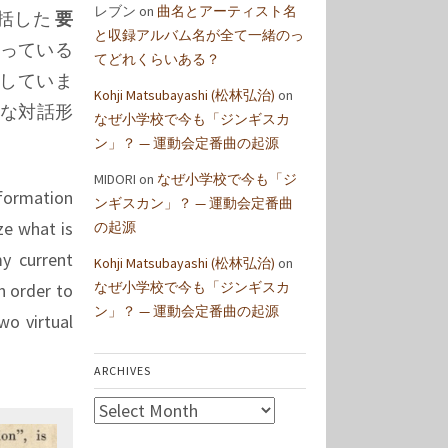
レブン
on
曲名とアーティスト名
総括した
要
と収録アルバム名が全て一緒のっ
かっている
てどれくらいある？
していま
Kohji Matsubayashi (松林弘治)
on
ルな対話形
なぜ小学校で今も「ジンギスカ
ン」？ — 運動会定番曲の起源
MIDORI
on
なぜ小学校で今も「ジ
formation
ンギスカン」？ — 運動会定番曲
ze what is
の起源
y current
Kohji Matsubayashi (松林弘治)
on
なぜ小学校で今も「ジンギスカ
n order to
ン」？ — 運動会定番曲の起源
wo virtual
ARCHIVES
Archives