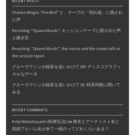
RECENT POSTS
Charles Mingus “Pre-Bird” と、テープの「切れ端」に残され
た声
Revisiting “Tijuana Moods”: セッションテープに残された声
と継ぎ目
Revisiting “Tijuana Moods”: the voices and the seams left on
the session tapes
グルーヴマシンの録音を追いかけて (III): ディスコグラフィ
カルなデータ
グルーヴマシンの録音を追いかけて (II): 時系列順に聞いて
みる
RECENT COMMENTS
Kohji Matsubayashi (松林弘治)
on
曲名とアーティスト名と
収録アルバム名が全て一緒のってどれくらいある？