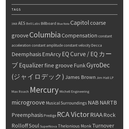
TAGS
Capitol
coarse
AES
Billboard
Bell Labs
1968
Blue Note
Columbia
groove
Compensation
constant
Decca
acceleration
constant amplitude
constant velocity
EQ Curve / EQ カー
Deemphasis
EmArcy
GyroDec
ブ
Equalizer
fine groove
Funk
(ジャイロデック)
James Brown
Jim Hall
LP
Mercury
Max Roach
Michell Engineering
microgroove
NAB
NARTB
Musical Surroundings
RCA Victor
RIAA
Preemphasis
Rock
Prestige
Rolloff
Turnover
Soul
Thelonious Monk
SuperNova