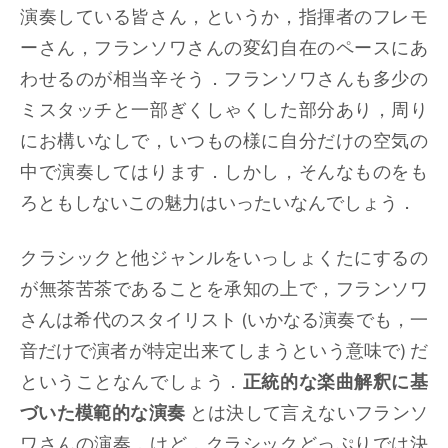
演奏している皆さん，というか，指揮者のフレモ
ーさん，フランソワさんの変幻自在のペースにあ
わせるのが相当辛そう．フランソワさんも多少の
ミスタッチと一部ぎくしゃくした部分あり，周り
にお構いなしで，いつもの様に自分だけの空気の
中で演奏してはります．しかし，そんなものをも
ろともしないこの魅力はいったいなんでしょう．
クラシックと他ジャンルをいっしょくたにするの
が無茶苦茶であることを承知の上で，フランソワ
さんは希代のスタイリスト (いかなる演奏でも，一
音だけで演者が特定出来てしまうという意味で) だ
ということなんでしょう．
正統的な楽曲解釈に基
づいた模範的な演奏
とは決して言えないフランソ
ワさんの演奏．けど，クラシックどっぷりでは決