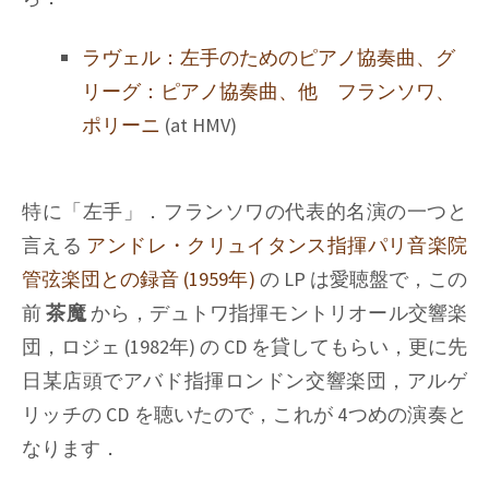
ラヴェル：左手のためのピアノ協奏曲、グ
リーグ：ピアノ協奏曲、他 フランソワ、
ポリーニ
(at HMV)
特に「左手」．フランソワの代表的名演の一つと
言える
アンドレ・クリュイタンス指揮パリ音楽院
管弦楽団との録音 (1959年)
の LP は愛聴盤で，この
前
茶魔
から，デュトワ指揮モントリオール交響楽
団，ロジェ (1982年) の CD を貸してもらい，更に先
日某店頭でアバド指揮ロンドン交響楽団，アルゲ
リッチの CD を聴いたので，これが 4つめの演奏と
なります．