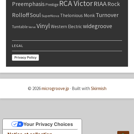
RCA Victor
RIAA
Preemphasis
Rock
Prestige
Rolloff
Turnover
Soul
Thelonious Monk
SuperNova
Vinyl
widegroove
Western Electric
Turntable
Verve
LEGAL
Privacy Policy
© 2026
microgroove.jp
·
Built with
Skirmish
Your Privacy Choices