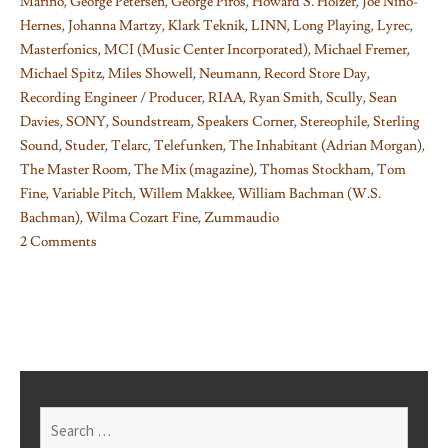
Marino
,
George Petersen
,
George Piros
,
Howard S. Holzer
,
Joe Nino-
Hernes
,
Johanna Martzy
,
Klark Teknik
,
LINN
,
Long Playing
,
Lyrec
,
Masterfonics
,
MCI (Music Center Incorporated)
,
Michael Fremer
,
Michael Spitz
,
Miles Showell
,
Neumann
,
Record Store Day
,
Recording Engineer / Producer
,
RIAA
,
Ryan Smith
,
Scully
,
Sean
Davies
,
SONY
,
Soundstream
,
Speakers Corner
,
Stereophile
,
Sterling
Sound
,
Studer
,
Telarc
,
Telefunken
,
The Inhabitant (Adrian Morgan)
,
The Master Room
,
The Mix (magazine)
,
Thomas Stockham
,
Tom
Fine
,
Variable Pitch
,
Willem Makkee
,
William Bachman (W.S.
Bachman)
,
Wilma Cozart Fine
,
Zummaudio
2 Comments
on
LP
の
オ
ー
ル
ア
Search
ナ
for: