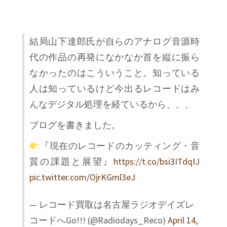
結局山下達郎氏が自らのアナログ音源時
代の作品の再発になかなか首を縦に振ら
なかったのはこういうこと。知っている
人は知っているけど今出るレコードはみ
んなデジタル処理を経ているから、、、
ブログを書きました。
『現在のレコードのカッティング・音
質の課題と展望』
https://t.co/bsi3ITdqIJ
pic.twitter.com/OjrKGml3eJ
— レコード買取は名古屋ラジオデイズレ
コードへGo!!! (@Radiodays_Reco)
April 14,