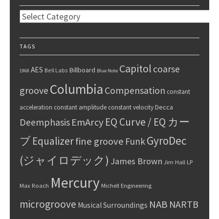
Categories
TAGS
Capitol
coarse
AES
Billboard
Bell Labs
1968
Blue Note
Columbia
groove
Compensation
constant
Decca
acceleration
constant amplitude
constant velocity
EQ Curve / EQ カー
Deemphasis
EmArcy
GyroDec
ブ
Equalizer
fine groove
Funk
(ジャイロデック)
James Brown
Jim Hall
LP
Mercury
Max Roach
Michell Engineering
microgroove
NAB
NARTB
Musical Surroundings