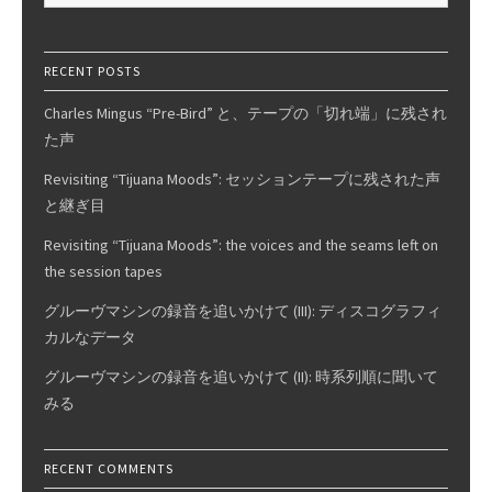
ロ
グ
カ
RECENT POSTS
ッ
Charles Mingus “Pre-Bird” と、テープの「切れ端」に残され
テ
た声
ィ
ン
Revisiting “Tijuana Moods”: セッションテープに残された声
グ
と継ぎ目
と
Revisiting “Tijuana Moods”: the voices and the seams left on
デ
the session tapes
ィ
ジ
グルーヴマシンの録音を追いかけて (III): ディスコグラフィ
タ
カルなデータ
ル
グルーヴマシンの録音を追いかけて (II): 時系列順に聞いて
デ
みる
ィ
レ
イ
RECENT COMMENTS