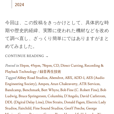
2024
今回は、この投稿をきっかけとして、具体的な時
期や歴史的経緯、実際に使われた機材などを改め
て調べ直し、ざっくり簡単にではありますがまと
めてみました。
CONTINUE READING
→
Posted in
33rpm
,
45rpm
,
78rpm
,
CD
,
Direct Cutting
,
Recording &
Playback Technology / 録音再生技術
Tagged
Abbey Road Studios
,
Abendrot
,
ABX
,
ADD-1
,
AES (Audio
Engineering Society)
,
Ampex
,
Arun Chakraverty
,
ATR Services
,
Bandcamp
,
Benchmark
,
Bert Whyte
,
Bob Fine (C. Robert Fine)
,
Bob
Ludwig
,
Bruce Springsteen
,
Columbia
,
D'Angelo
,
David Carlstrom
,
DDL (Digital Delay Line)
,
Dire Straits
,
Donald Fagen
,
Electric Lady
Studios
,
Fairchild
,
Fine Sound Studios
,
Geoff Pesche
,
George