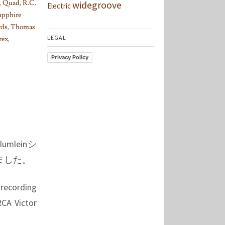
,
Quad
,
R.C.
widegroove
Electric
apphire
rds
,
Thomas
LEGAL
rex
,
Privacy Policy
leinシ
べました。
recording
RCA Victor