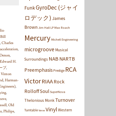
GyroDec (ジャイ
Funk
ロデック)
James
Brown
Jim Hall
LP
Max Roach
dio
Mercury
,
Bill
Michell Engineering
,
Charles
microgroove
acceleration
,
Musical
Denon
,
NAB
NARTB
Surroundings
Edward H.
RCA
カーブ
,
Preemphasis
Prestige
k Vinton
Victor
RIAA
ind
,
Harman-
Rock
Engineers)
,
Rolloff
Soul
SuperNova
ying
,
oove
,
Turnover
Thelonious Monk
ssell
,
Old
Vinyl
Western
Turntable
Verve
co
,
Philips
,