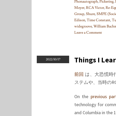
Phonautograph
,
Pickering
,
Moyer
,
RCA Victor
,
Re-Equ
Group
,
Shure
,
SMPE (Socie
Edison
,
Time Constant
,
Tu
widegroove
,
William Bach
Leave a Comment
on
Things
I
learned
Things I Lea
2022/10/17
on
Phono
前回
は、大恐慌時代の
EQ
ステムや、当時のRCA
curves,
Pt.
25
On the
previous par
technology for comme
and Columbia in the 1