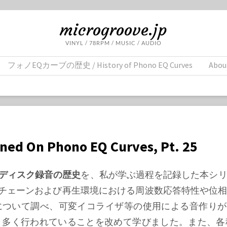
microgroove.jp
VINYL / 78RPM / MUSIC / AUDIO
フォノEQカーブの歴史 / History of Phono EQ Curves
Abou
rned On Phono EQ Curves, Pt. 25
ディスク録音の歴史
を、私が学ぶ過程を記録した本シ
チェーンおよび再生環境における周波数応答特性や位相
について調べ、可変イコライザ等の使用による音作りが
）多く行われていることを改めて学びました。また、各