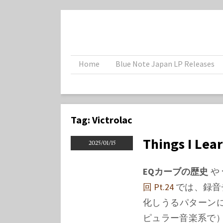
Home
Blue Note Japan LP Releases
Tag:
Victrolac
Things I Lea
2025/01/15
EQカーブの歴史
や
回 Pt.24
では、録音
化しうるパターン
ピュラー音楽系で