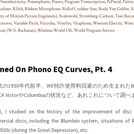
Piezoelectricity
,
Preemphasis
,
Presto
,
Program Transcription
,
PsPatial
,
Pultec
alizer
,
RIAA
,
Ribbon Microphone
,
Rolloff
,
rubber-line
,
Rudy Van Gelder
,
S
ty of Motion Picture Engineers)
,
Stokowski
,
Stromberg-Carlson
,
Test Reco
rnover
,
Variable Pitch
,
Victrolac
,
Vinylite
,
Vitaphone
,
Western Electric
,
West
man (W.S. Bachman)
,
Wireless World UK
,
World Program Service
rned On Phono EQ Curves, Pt. 4
1930年代前半、WE特許使用料回避のため生まれたBlum
 VictorやColumbiaの状況など、あれこれについて調
t
, I studied on the history of the improvement of disc 
rcial discs, including the Blumlein system, situations of 
930s (during the Great Depression), etc.