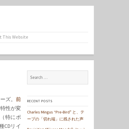
t This Website
Search
for:
リーズ。
前
RECENT POSTS
特性が変
Charles Mingus “Pre-Bird” と、テ
（特にポ
ープの「切れ端」に残された声
種CDリイ