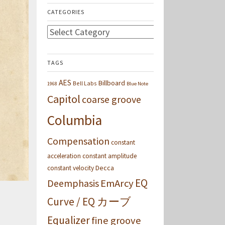
CATEGORIES
Categories
TAGS
AES
Billboard
Bell Labs
1968
Blue Note
Capitol
coarse groove
Columbia
Compensation
constant
acceleration
constant amplitude
Decca
constant velocity
EQ
Deemphasis
EmArcy
Curve / EQ カーブ
Equalizer
fine groove