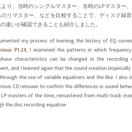
により、当時のシングルマスター、当時のLPマスター
らのリマスター、などを比較することで、ディスク録音
音の違いが確認できることも紹介しました。
cumented my process of learning the history of EQ curves
evious Pt.24
, I examined the patterns in which frequency
 phase characteristics can be changed in the recording 
nt, and I learned again that the sound creation (especially 
through the use of variable equalizers and the like. I also 
rious CD reissues to confirm the differences in sound betw
 LP masters of the time, remastered from multi-track mast
h the disc recording equalizer.