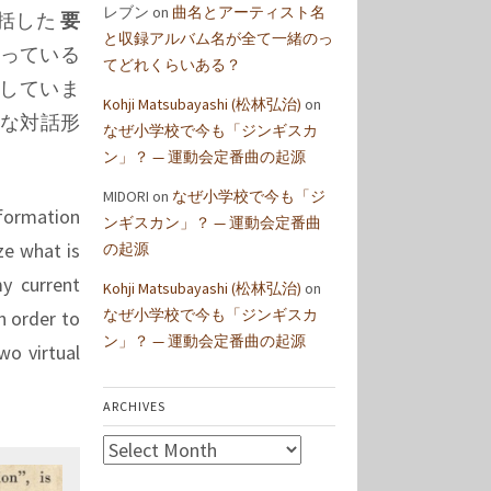
レブン
on
曲名とアーティスト名
総括した
要
と収録アルバム名が全て一緒のっ
かっている
てどれくらいある？
していま
Kohji Matsubayashi (松林弘治)
on
ルな対話形
なぜ小学校で今も「ジンギスカ
ン」？ — 運動会定番曲の起源
MIDORI
on
なぜ小学校で今も「ジ
formation
ンギスカン」？ — 運動会定番曲
ze what is
の起源
y current
Kohji Matsubayashi (松林弘治)
on
なぜ小学校で今も「ジンギスカ
n order to
ン」？ — 運動会定番曲の起源
wo virtual
ARCHIVES
Archives