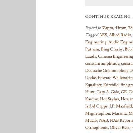
CONTINUE READING
Posted in
33rpm
,
45rpm
,
78
Tagged
AES
,
Allied Radio
,
Engineering
,
Audio Engine
Putnam
,
Bing Crosby
,
Bob 
Lauda
,
Cinema Engineerin
constant amplitude
,
consta
Deutsche Grammophon
,
D
Uecke
,
Edward Wallerstein
Equalizer
,
Fairchild
,
fine gr
Hunt
,
Gary A. Galo
,
GE
,
Go
Kardon
,
Hot Stylus
,
Howar
Isabel Capps
,
J.P. Maxfield
Magnetophon
,
Marantz
,
Mc
Muzak
,
NAB
,
NAB Report
Orthophonic
,
Oliver Read
,