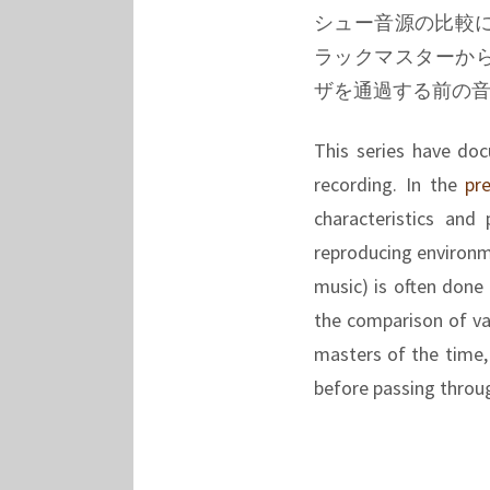
シュー音源の比較
ラックマスターか
ザを通過する前の
This series have do
recording. In the
pr
characteristics and
reproducing environme
music) is often done 
the comparison of va
masters of the time,
before passing throug