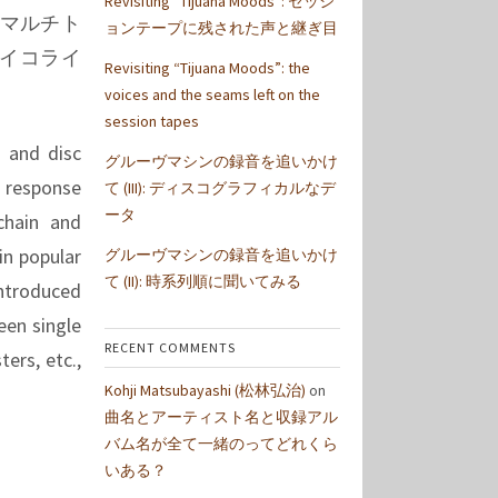
Revisiting “Tijuana Moods”: セッシ
、マルチト
ョンテープに残された声と継ぎ目
イコライ
Revisiting “Tijuana Moods”: the
voices and the seams left on the
session tapes
 and disc
グルーヴマシンの録音を追いかけ
 response
て (III): ディスコグラフィカルなデ
ータ
chain and
in popular
グルーヴマシンの録音を追いかけ
て (II): 時系列順に聞いてみる
introduced
een single
RECENT COMMENTS
ers, etc.,
Kohji Matsubayashi (松林弘治)
on
曲名とアーティスト名と収録アル
バム名が全て一緒のってどれくら
いある？