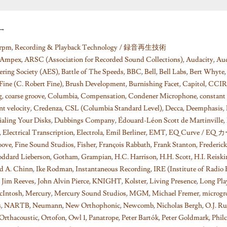
→
rpm
,
Recording & Playback Technology / 録音再生技術
Ampex
,
ARSC (Association for Recorded Sound Collections)
,
Audacity
,
Au
ering Society (AES)
,
Battle of The Speeds
,
BBC
,
Bell
,
Bell Labs
,
Bert Whyte
Fine (C. Robert Fine)
,
Brush Development
,
Burnishing Facet
,
Capitol
,
CCIR
g
,
coarse groove
,
Columbia
,
Compensation
,
Condener Microphone
,
constant 
nt velocity
,
Credenza
,
CSL (Columbia Standard Level)
,
Decca
,
Deemphasis
,
ialing Your Disks
,
Dubbings Company
,
Édouard-Léon Scott de Martinville
,
,
Electrical Transcription
,
Electrola
,
Emil Berliner
,
EMT
,
EQ Curve / EQ 
oove
,
Fine Sound Studios
,
Fisher
,
François Rabbath
,
Frank Stanton
,
Frederic
ddard Lieberson
,
Gotham
,
Grampian
,
H.C. Harrison
,
H.H. Scott
,
H.I. Reisk
d A. Chinn
,
Ike Rodman
,
Instantaneous Recording
,
IRE (Institute of Radio 
,
Jim Reeves
,
John Alvin Pierce
,
KNIGHT
,
Kolster
,
Living Presence
,
Long Pla
Intosh
,
Mercury
,
Mercury Sound Studios
,
MGM
,
Michael Fremer
,
microgr
s
,
NARTB
,
Neumann
,
New Orthophonic
,
Newcomb
,
Nicholas Bergh
,
O.J. Ru
Orthacoustic
,
Ortofon
,
Owl 1
,
Panatrope
,
Peter Bartók
,
Peter Goldmark
,
Phil