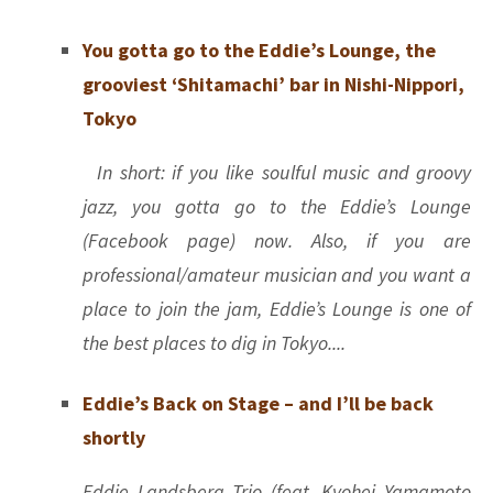
You gotta go to the Eddie’s Lounge, the
grooviest ‘Shitamachi’ bar in Nishi-Nippori,
Tokyo
In short: if you like soulful music and groovy
jazz, you gotta go to the Eddie’s Lounge
(Facebook page) now. Also, if you are
professional/amateur musician and you want a
place to join the jam, Eddie’s Lounge is one of
the best places to dig in Tokyo....
Eddie’s Back on Stage – and I’ll be back
shortly
Eddie Landsberg Trio (feat. Kyohei Yamamoto