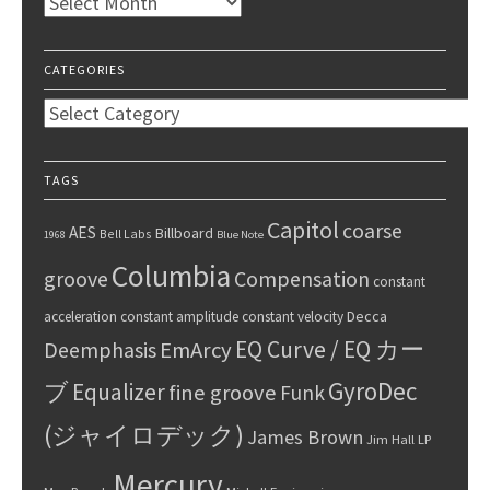
Archives
CATEGORIES
Categories
TAGS
Capitol
coarse
AES
Billboard
Bell Labs
1968
Blue Note
Columbia
groove
Compensation
constant
Decca
acceleration
constant amplitude
constant velocity
EQ Curve / EQ カー
Deemphasis
EmArcy
GyroDec
ブ
Equalizer
fine groove
Funk
(ジャイロデック)
James Brown
Jim Hall
LP
Mercury