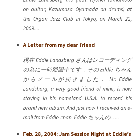
on guitar, Kazumasa Oyamada on drums) at
the Organ Jazz Club in Tokyo, on March 22,
2009....
A Letter from my dear friend
現在 Eddie Landsberg さんはレコーディング
の為に一時帰国中です．その Eddie ちゃん
からメールが届きました． Mr. Eddie
Landsberg, a very good friend of mine, is now
staying in his homeland U.S.A. to record his
brand new album. And just now I received an e-
mail from Eddie-chan. Eddie ちゃんの... ...
Feb. 28, 2004: Jam Session Night at Eddie’s