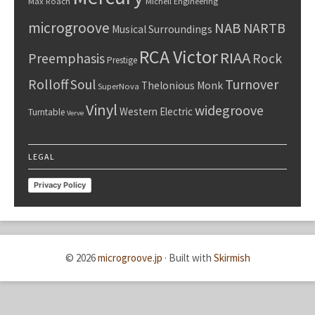
Max Roach
Michell Engineering
microgroove
NAB
NARTB
Musical Surroundings
RCA Victor
RIAA
Preemphasis
Rock
Prestige
Rolloff
Turnover
Soul
Thelonious Monk
SuperNova
Vinyl
widegroove
Western Electric
Turntable
Verve
LEGAL
Privacy Policy
© 2026
microgroove.jp
·
Built with
Skirmish