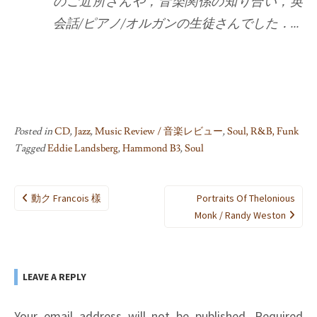
のご近所さんや，音楽関係の知り合い，英
会話/ピアノ/オルガンの生徒さんでした．...
Posted in
CD
,
Jazz
,
Music Review / 音楽レビュー
,
Soul, R&B, Funk
Tagged
Eddie Landsberg
,
Hammond B3
,
Soul
Post
動ク Francois 樣
Portraits Of Thelonious
navigation
Monk / Randy Weston
LEAVE A REPLY
Your email address will not be published.
Required