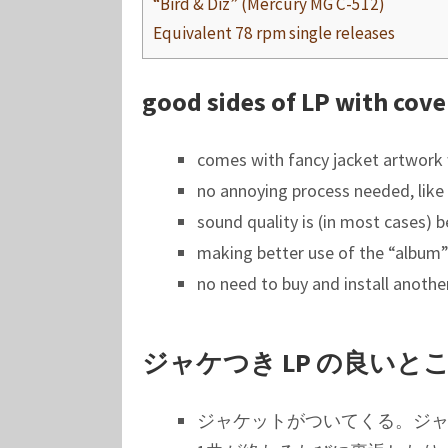
“Bird & Diz” (Mercury MG C-512)
Equivalent 78 rpm single releases
good sides of LP with cove
comes with fancy jacket artwork wh
no annoying process needed, like f
sound quality is (in most cases) b
making better use of the “album” 
no need to buy and install anothe
ジャケつき LP の良いと
ジャケットがついてくる。ジャケ