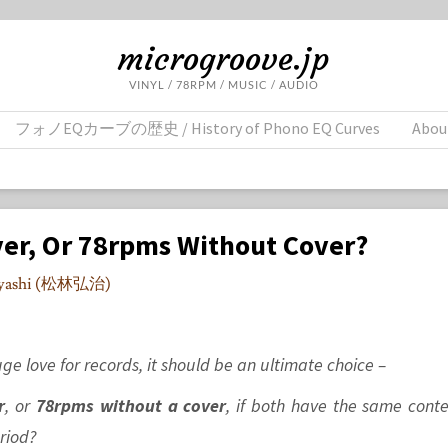
microgroove.jp
VINYL / 78RPM / MUSIC / AUDIO
フォノEQカーブの歴史 / History of Phono EQ Curves
Abou
ver, Or 78rpms Without Cover?
bayashi (松林弘治)
e love for records, it should be an ultimate choice –
r
, or
78rpms without a cover
, if both have the same conte
riod?