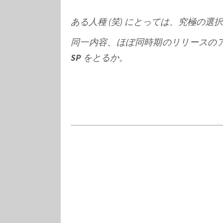
ある人種 (笑) にとっては、究極の選
同一内容、ほぼ同時期のリリースの
SP
をとるか。