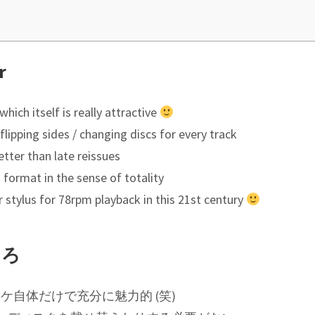
r
ich itself is really attractive
lipping sides / changing discs for every track
etter than late reissues
format in the sense of totality
r stylus for 78rpm playback in this 21st century
ころ
自体だけで充分に魅力的 (笑)