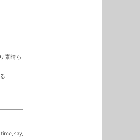
より素晴ら
ある
 time, say,