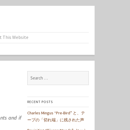
t This Website
Search
for:
RECENT POSTS
Charles Mingus “Pre-Bird” と、テ
nts and if
ープの「切れ端」に残された声