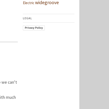
widegroove
Electric
LEGAL
Privacy Policy
e we can’t
with much