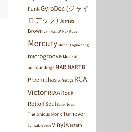
GyroDec (ジャイ
Funk
ロデック)
James
Brown
Jim Hall
LP
Max Roach
Mercury
Michell Engineering
microgroove
Musical
NAB
NARTB
Surroundings
RCA
Preemphasis
Prestige
Victor
RIAA
Rock
Rolloff
Soul
SuperNova
Turnover
Thelonious Monk
Vinyl
Western
Turntable
Verve