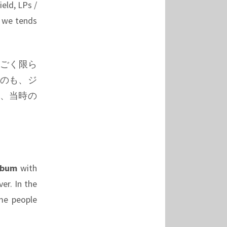
ield, LPs /
, we tends
くごく限ら
のも、ジ
、当時の
lbum
with
er. In the
me people