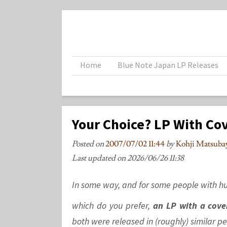
Home
Blue Note Japan LP Releases
Your Choice? LP With Co
Posted on
2007/07/02 11:44
by
Kohji Matsu
Last updated on
2026/06/26 11:38
In some way, and for some people with hug
which do you prefer,
an LP with a cove
both were released in (roughly) similar pe