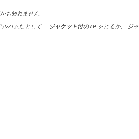
択かも知れません。
アルバムだとして、
ジャケット付の LP
をとるか、
ジャ