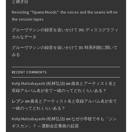
と継ぎ目
Revisiting “Tijuana Moods”: the voices and the seams left on
the session tapes
グルーヴマシンの録音を追いかけて (III): ディスコグラフィ
カルなデータ
グルーヴマシンの録音を追いかけて (II): 時系列順に聞いて
みる
RECENT COMMENTS
Kohji Matsubayashi (松林弘治)
on
曲名とアーティスト名と
収録アルバム名が全て一緒のってどれくらいある？
レブン
on
曲名とアーティスト名と収録アルバム名が全て
一緒のってどれくらいある？
Kohji Matsubayashi (松林弘治)
on
なぜ小学校で今も「ジン
ギスカン」？ — 運動会定番曲の起源