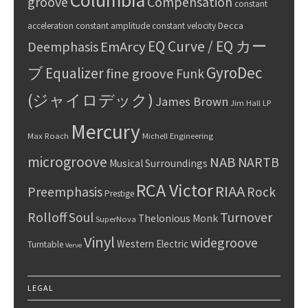
Columbia
groove
Compensation
constant
Decca
acceleration
constant amplitude
constant velocity
EQ Curve / EQ カー
Deemphasis
EmArcy
GyroDec
ブ
Equalizer
fine groove
Funk
(ジャイロデック)
James Brown
Jim Hall
LP
Mercury
Max Roach
Michell Engineering
microgroove
NAB
NARTB
Musical Surroundings
RCA Victor
RIAA
Preemphasis
Rock
Prestige
Rolloff
Turnover
Soul
Thelonious Monk
SuperNova
Vinyl
widegroove
Western Electric
Turntable
Verve
LEGAL