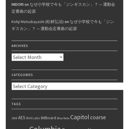
MIDORI
on
なぜ小学校で今も「ジンギスカン」？ — 運動会
定番曲の起源
Kohji Matsubayashi (松林弘治)
on
なぜ小学校で今も「ジン
ギスカン」？ — 運動会定番曲の起源
ARCHIVES
Archives
CATEGORIES
Categories
TAGS
Capitol
coarse
AES
Billboard
Bell Labs
1968
Blue Note