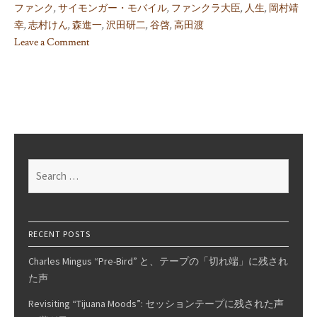
ファンク
,
サイモンガー・モバイル
,
ファンクラ大臣
,
人生
,
岡村靖
幸
,
志村けん
,
森進一
,
沢田研二
,
谷啓
,
高田渡
Leave a Comment
on
How
The
Funk
Was
Won:
The
Search
Simonger
for:
&
Funk
Story,
RECENT POSTS
Pt.
Charles Mingus “Pre-Bird” と、テープの「切れ端」に残され
5
た声
(Extra
Edition)
Revisiting “Tijuana Moods”: セッションテープに残された声