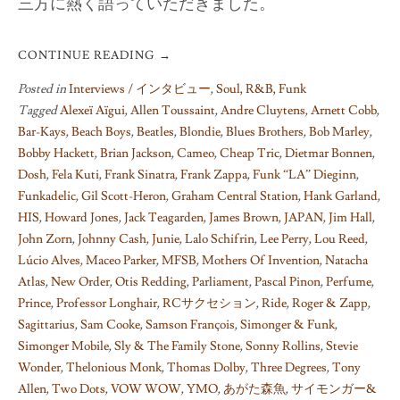
三方に熱く語っていただきました。
CONTINUE READING
→
Posted in
Interviews / インタビュー
,
Soul, R&B, Funk
Tagged
Alexeï Aïgui
,
Allen Toussaint
,
Andre Cluytens
,
Arnett Cobb
,
Bar-Kays
,
Beach Boys
,
Beatles
,
Blondie
,
Blues Brothers
,
Bob Marley
,
Bobby Hackett
,
Brian Jackson
,
Cameo
,
Cheap Tric
,
Dietmar Bonnen
,
Dosh
,
Fela Kuti
,
Frank Sinatra
,
Frank Zappa
,
Funk “LA” Dieginn
,
Funkadelic
,
Gil Scott-Heron
,
Graham Central Station
,
Hank Garland
,
HIS
,
Howard Jones
,
Jack Teagarden
,
James Brown
,
JAPAN
,
Jim Hall
,
John Zorn
,
Johnny Cash
,
Junie
,
Lalo Schifrin
,
Lee Perry
,
Lou Reed
,
Lúcio Alves
,
Maceo Parker
,
MFSB
,
Mothers Of Invention
,
Natacha
Atlas
,
New Order
,
Otis Redding
,
Parliament
,
Pascal Pinon
,
Perfume
,
Prince
,
Professor Longhair
,
RCサクセション
,
Ride
,
Roger & Zapp
,
Sagittarius
,
Sam Cooke
,
Samson François
,
Simonger & Funk
,
Simonger Mobile
,
Sly & The Family Stone
,
Sonny Rollins
,
Stevie
Wonder
,
Thelonious Monk
,
Thomas Dolby
,
Three Degrees
,
Tony
Allen
,
Two Dots
,
VOW WOW
,
YMO
,
あがた森魚
,
サイモンガー&