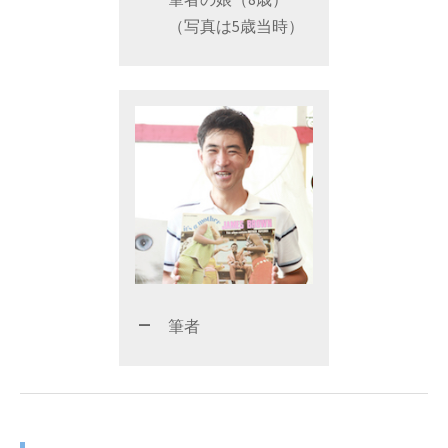
（写真は5歳当時）
筆者