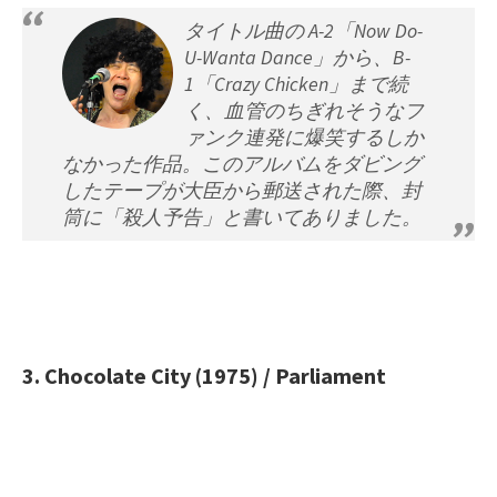
タイトル曲の A-2「Now Do-
U-Wanta Dance」から、B-
1「Crazy Chicken」まで続
く、血管のちぎれそうなフ
ァンク連発に爆笑するしか
なかった作品。このアルバムをダビング
したテープが大臣から郵送された際、封
筒に「殺人予告」と書いてありました。
3. Chocolate City (1975) / Parliament