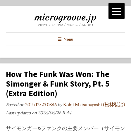
microgroove.jp
VINYL / 78RPM / MUSIC / AUDIO
Menu
How The Funk Was Won: The
Simonger & Funk Story, Pt. 5
(Extra Edition)
Posted on
2015/12/25 08:16
by
Kohji Matsubayashi (松林弘治)
Last updated on
2026/06/26 11:44
サイモンガー&ファンクの主要メンバー（サイモン