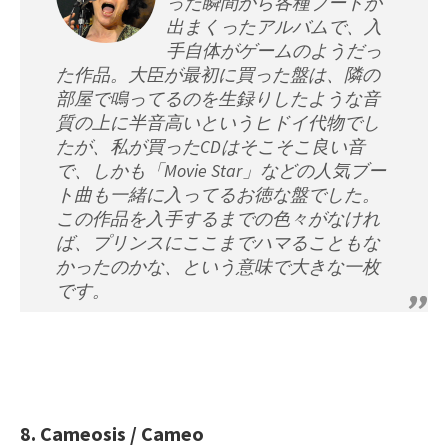
った瞬間から各種ブートが
出まくったアルバムで、入
手自体がゲームのようだっ
た作品。大臣が最初に買った盤は、隣の
部屋で鳴ってるのを生録りしたような音
質の上に半音高いというヒドイ代物でし
たが、私が買ったCDはそこそこ良い音
で、しかも「Movie Star」などの人気ブー
ト曲も一緒に入ってるお徳な盤でした。
この作品を入手するまでの色々がなけれ
ば、プリンスにここまでハマることもな
かったのかな、という意味で大きな一枚
です。
8. Cameosis / Cameo