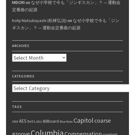
MIDORI
on
なぜ小学校で今も「ジンギスカン」？ — 運動会
定番曲の起源
Kohji Matsubayashi (松林弘治)
on
なぜ小学校で今も「ジン
ギスカン」？ — 運動会定番曲の起源
ARCHIVES
Archives
CATEGORIES
Categories
TAGS
Capitol
coarse
AES
Billboard
Bell Labs
1968
Blue Note
Columbia
groove
Compensation
constant