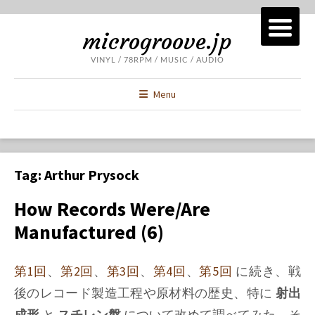
microgroove.jp
VINYL / 78RPM / MUSIC / AUDIO
Menu
Tag:
Arthur Prysock
How Records Were/Are
Manufactured (6)
第1回
、
第2回
、
第3回
、
第4回
、
第5回
に続き、戦
後のレコード製造工程や原材料の歴史、特に
射出
成形
と
スチレン盤
について改めて調べてみた、そ