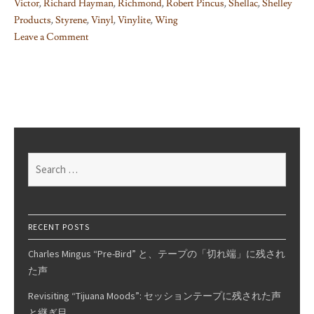
Victor
,
Richard Hayman
,
Richmond
,
Robert Pincus
,
Shellac
,
Shelley
Products
,
Styrene
,
Vinyl
,
Vinylite
,
Wing
Leave a Comment
on
How
Records
Were/Are
Manufactured
(6)
Search
for:
RECENT POSTS
Charles Mingus “Pre-Bird” と、テープの「切れ端」に残され
た声
Revisiting “Tijuana Moods”: セッションテープに残された声
と継ぎ目