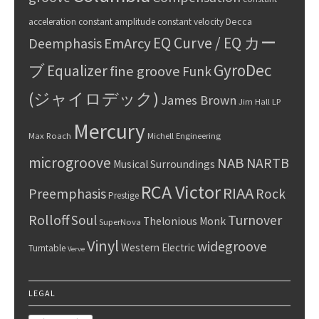
Decca
acceleration
constant amplitude
constant velocity
EQ Curve / EQ カー
Deemphasis
EmArcy
GyroDec
ブ
Equalizer
fine groove
Funk
(ジャイロデック)
James Brown
Jim Hall
LP
Mercury
Max Roach
Michell Engineering
microgroove
NAB
NARTB
Musical Surroundings
RCA Victor
RIAA
Preemphasis
Rock
Prestige
Rolloff
Turnover
Soul
Thelonious Monk
SuperNova
Vinyl
widegroove
Western Electric
Turntable
Verve
LEGAL