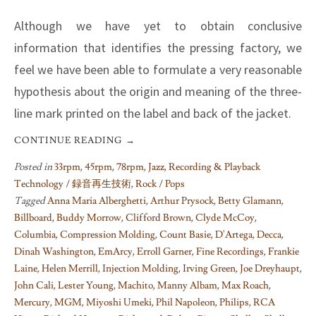
Although we have yet to obtain conclusive
information that identifies the pressing factory, we
feel we have been able to formulate a very reasonable
hypothesis about the origin and meaning of the three-
line mark printed on the label and back of the jacket.
CONTINUE READING
→
Posted in
33rpm
,
45rpm
,
78rpm
,
Jazz
,
Recording & Playback
Technology / 録音再生技術
,
Rock / Pops
Tagged
Anna Maria Alberghetti
,
Arthur Prysock
,
Betty Glamann
,
Billboard
,
Buddy Morrow
,
Clifford Brown
,
Clyde McCoy
,
Columbia
,
Compression Molding
,
Count Basie
,
D'Artega
,
Decca
,
Dinah Washington
,
EmArcy
,
Erroll Garner
,
Fine Recordings
,
Frankie
Laine
,
Helen Merrill
,
Injection Molding
,
Irving Green
,
Joe Dreyhaupt
,
John Cali
,
Lester Young
,
Machito
,
Manny Albam
,
Max Roach
,
Mercury
,
MGM
,
Miyoshi Umeki
,
Phil Napoleon
,
Philips
,
RCA