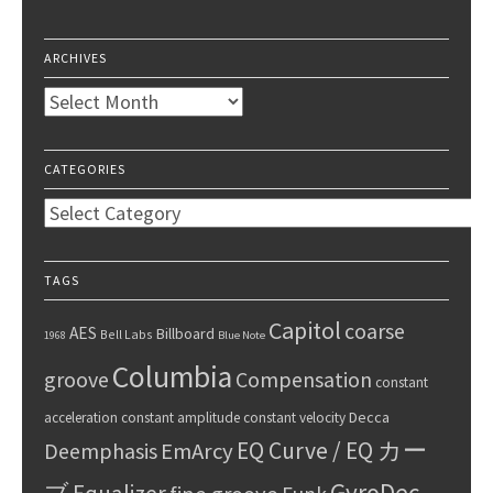
ARCHIVES
Archives
CATEGORIES
Categories
TAGS
Capitol
coarse
AES
Billboard
Bell Labs
1968
Blue Note
Columbia
groove
Compensation
constant
Decca
acceleration
constant amplitude
constant velocity
EQ Curve / EQ カー
Deemphasis
EmArcy
GyroDec