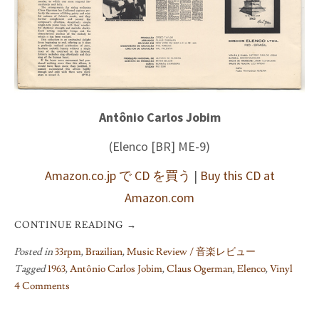
Antônio Carlos Jobim
(Elenco [BR] ME-9)
Amazon.co.jp で CD を買う
|
Buy this CD at
Amazon.com
CONTINUE READING
→
Posted in
33rpm
,
Brazilian
,
Music Review / 音楽レビュー
Tagged
1963
,
Antônio Carlos Jobim
,
Claus Ogerman
,
Elenco
,
Vinyl
4 Comments
on