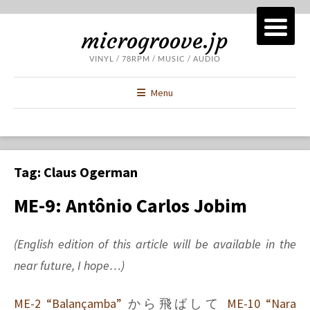
microgroove.jp
VINYL / 78RPM / MUSIC / AUDIO
Menu
Tag:
Claus Ogerman
ME-9: Antônio Carlos Jobim
(English edition of this article will be available in the
near future, I hope…)
ME-2 “Balançamba”
から飛ばして
ME-10 “Nara