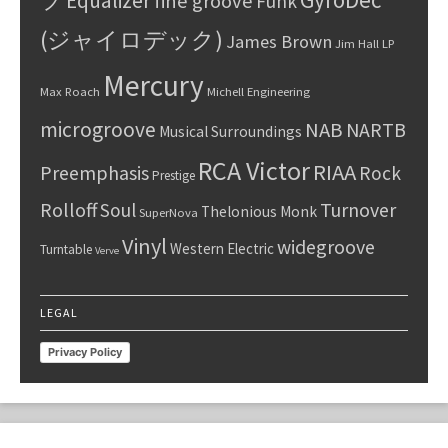
ブ
Equalizer
fine groove
Funk
(ジャイロデック)
James Brown
Jim Hall
LP
Mercury
Max Roach
Michell Engineering
microgroove
NAB
NARTB
Musical Surroundings
RCA Victor
RIAA
Preemphasis
Rock
Prestige
Rolloff
Turnover
Soul
Thelonious Monk
SuperNova
Vinyl
widegroove
Western Electric
Turntable
Verve
LEGAL
Privacy Policy