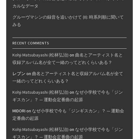
カルなデータ
グルーヴマシンの録音を追いかけて (II): 時系列順に聞いて
みる
RECENT COMMENTS
Kohji Matsubayashi (松林弘治)
on
曲名とアーティスト名と
収録アルバム名が全て一緒のってどれくらいある？
レブン
on
曲名とアーティスト名と収録アルバム名が全て
一緒のってどれくらいある？
Kohji Matsubayashi (松林弘治)
on
なぜ小学校で今も「ジン
ギスカン」？ — 運動会定番曲の起源
MIDORI
on
なぜ小学校で今も「ジンギスカン」？ — 運動会
定番曲の起源
Kohji Matsubayashi (松林弘治)
on
なぜ小学校で今も「ジン
ギスカン」？ — 運動会定番曲の起源