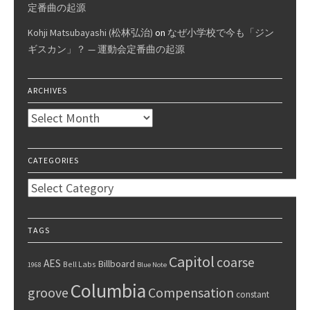
定番曲の起源
Kohji Matsubayashi (松林弘治)
on
なぜ小学校で今も「ジン
ギスカン」？ — 運動会定番曲の起源
ARCHIVES
Archives
CATEGORIES
Categories
TAGS
Capitol
coarse
AES
Billboard
Bell Labs
1968
Blue Note
Columbia
groove
Compensation
constant