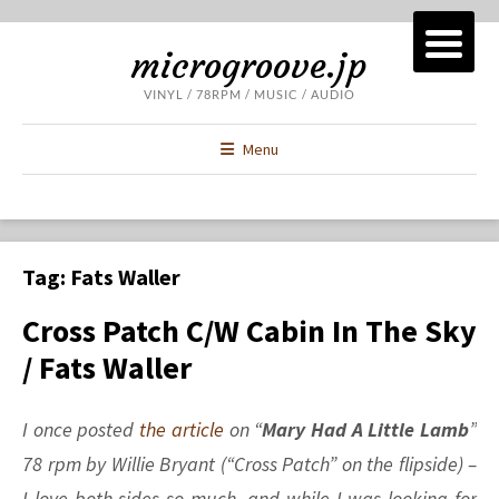
microgroove.jp
VINYL / 78RPM / MUSIC / AUDIO
Menu
Tag:
Fats Waller
Cross Patch C/w Cabin In The Sky
/ Fats Waller
I once posted
the article
on “
Mary Had A Little Lamb
”
78 rpm by Willie Bryant (“Cross Patch” on the flipside) –
I love both sides so much, and while I was looking for