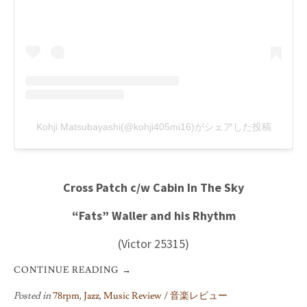
Kohji Matsubayashi(@kohji405mi16)がシェアした投稿
Cross Patch c/w Cabin In The Sky
“Fats” Waller and his Rhythm
(Victor 25315)
CONTINUE READING
→
Posted in
78rpm
,
Jazz
,
Music Review / 音楽レビュー