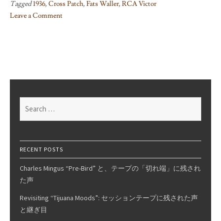
Tagged
1936
,
Cross Patch
,
Fats Waller
,
RCA Victor
Leave a Comment
on
Cross
Patch
c/w
Cabin
In
The
Search
Sky
for:
/
Fats
Waller
RECENT POSTS
Charles Mingus “Pre-Bird” と、テープの「切れ端」に残され
た声
Revisiting “Tijuana Moods”: セッションテープに残された声
と継ぎ目