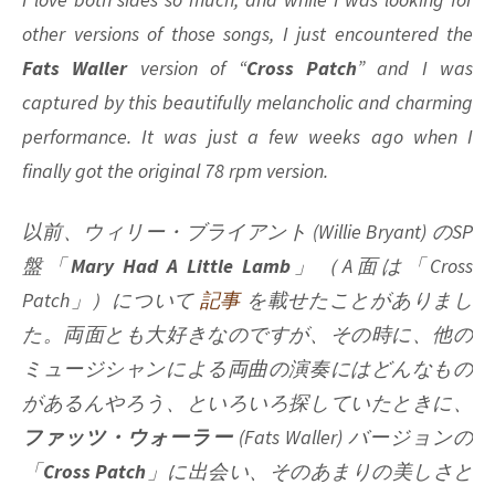
other versions of those songs, I just encountered the
Fats Waller
version of “
Cross Patch
” and I was
captured by this beautifully melancholic and charming
performance. It was just a few weeks ago when I
finally got the original 78 rpm version.
以前、ウィリー・ブライアント (
Willie Bryant
) のSP
盤「
Mary Had A Little Lamb
」（A面は「
Cross
Patch
」）について
記事
を載せたことがありまし
た。両面とも大好きなのですが、その時に、他の
ミュージシャンによる両曲の演奏にはどんなもの
があるんやろう、といろいろ探していたときに、
ファッツ・ウォーラー
(
Fats Waller
) バージョンの
「
Cross Patch
」に出会い、そのあまりの美しさと