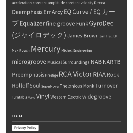
Decca
acceleration
constant amplitude
constant velocity
EQ Curve / EQ カー
Deemphasis
EmArcy
GyroDec
ブ
Equalizer
fine groove
Funk
(ジャイロデック)
James Brown
Jim Hall
LP
Mercury
Max Roach
Michell Engineering
microgroove
NAB
NARTB
Musical Surroundings
RCA Victor
RIAA
Preemphasis
Rock
Prestige
Rolloff
Turnover
Soul
Thelonious Monk
SuperNova
Vinyl
widegroove
Western Electric
Turntable
Verve
LEGAL
Privacy Policy