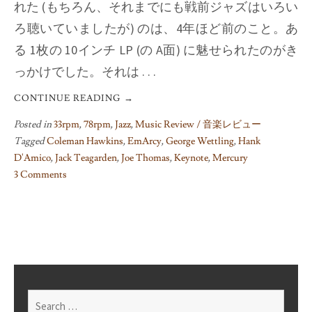
れた (もちろん、それまでにも戦前ジャズはいろい
ろ聴いていましたが) のは、4年ほど前のこと。あ
る 1枚の 10インチ LP (の A面) に魅せられたのがき
っかけでした。それは . . .
CONTINUE READING
→
Posted in
33rpm
,
78rpm
,
Jazz
,
Music Review / 音楽レビュー
Tagged
Coleman Hawkins
,
EmArcy
,
George Wettling
,
Hank
D'Amico
,
Jack Teagarden
,
Joe Thomas
,
Keynote
,
Mercury
3 Comments
on
You
Brought
A
New
Kind
Of
Search
Love