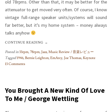
old 78rpms. Other than that, it may be better for the
attenuator to get moved very often. Of course, I know
vintage full-range speaker units/systems will sound
far better, but it’s my home system – money always
talks anyhow
CONTINUE READING
→
Posted in
33rpm
,
78rpm
,
Jazz
,
Music Review / 音楽レビュー
Tagged
1946
,
Bernie Leighton
,
EmArcy
,
Joe Thomas
,
Keynote
13 Comments
on
Black
Butterfly
/
You Brought A New Kind Of Love
Joe
To Me / George Wettling
Thomas