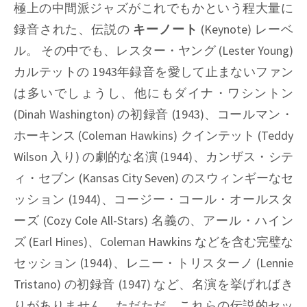
極上の中間派ジャズがこれでもかという程大量に
録音された、伝説の
キーノート
(
Keynote
) レーベ
ル。 その中でも、レスター・ヤング (
Lester Young
)
カルテットの 1943年録音を愛して止まないファン
は多いでしょうし、他にもダイナ・ワシントン
(
Dinah Washington
) の初録音 (1943)、コールマン・
ホーキンス (
Coleman Hawkins
) クインテット (
Teddy
Wilson
入り) の劇的な名演 (1944)、カンザス・シテ
ィ・セブン (
Kansas City Seven
) のスウィンギーなセ
ッション (1944)、コージー・コール・オールスタ
ーズ (
Cozy Cole All-Stars
) 名義の、アール・ハイン
ズ (
Earl Hines
)、
Coleman Hawkins
などを含む完璧な
セッション (1944)、レニー・トリスターノ (
Lennie
Tristano
) の初録音 (1947) など、名演を挙げればき
りがありません。ただただ、これらの伝説的セッ