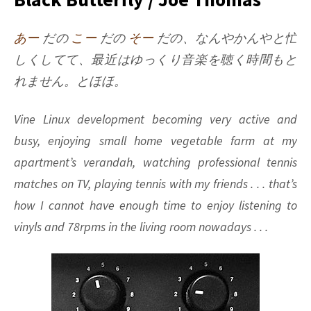
Oct.
31,
あー
だの
こー
だの
そー
だの、なんやかんやと忙
2009
しくしてて、最近はゆっくり音楽を聴く時間もと
れません。とほほ。
Vine Linux development becoming very active and
busy, enjoying small home vegetable farm at my
apartment’s verandah, watching professional tennis
matches on TV, playing tennis with my friends . . . that’s
how I cannot have enough time to enjoy listening to
vinyls and 78rpms in the living room nowadays . . .