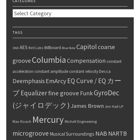
CATEGORIES
Categories
TAGS
Capitol
coarse
AES
Billboard
Bell Labs
1968
Blue Note
Columbia
groove
Compensation
constant
Decca
acceleration
constant amplitude
constant velocity
EQ Curve / EQ カー
Deemphasis
EmArcy
GyroDec
ブ
Equalizer
fine groove
Funk
(ジャイロデック)
James Brown
Jim Hall
LP
Mercury
Max Roach
Michell Engineering
microgroove
NAB
NARTB
Musical Surroundings