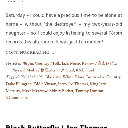
Saturday – I could have a precious time to be alone at
home – without ‘the destroyer’ – my two-years-old
daughter – so I could enjoy listening to several 78rpm
records this afternoon. It was just fun indeed!
CONTINUE READING
→
Posted in
78rpm
,
Country / Folk
,
Jazz
,
Music Review / 音楽レビュ
ー
,
Physical Media / 物理メディア
,
Soul, R&B, Funk
Tagged
1936
,
1945
,
1951
,
Black and White
,
Blues
,
Brunswick
,
Country
,
Duke Ellington
,
Eddie Vinson
,
Intro
,
Joe Thomas
,
King Jazz
,
Mercury
,
Mezz Mezzrow
,
Sidney Bechet
,
Tommy Duncan
6 Comments
on
78rpms
Pick-
ups:
Black Butterfly / Joe Thomas