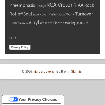
RCA Victor
RIAA
Preemphasis
Rock
Prestige
Rolloff
Turnover
Soul
Thelonious Monk
SuperNova
Vinyl
widegroove
Western Electric
Turntable
Verve
LEGAL
Privacy Policy
© 2026
microgroove.jp
·
Built with
Skirmish
Your Privacy Choices