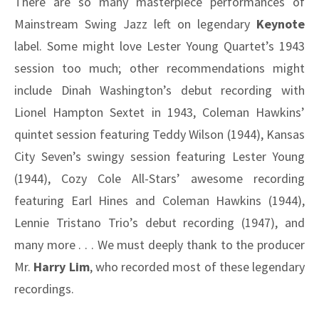
There are so many masterpiece performances of
Mainstream Swing Jazz left on legendary
Keynote
label. Some might love Lester Young Quartet’s 1943
session too much; other recommendations might
include Dinah Washington’s debut recording with
Lionel Hampton Sextet in 1943, Coleman Hawkins’
quintet session featuring Teddy Wilson (1944), Kansas
City Seven’s swingy session featuring Lester Young
(1944), Cozy Cole All-Stars’ awesome recording
featuring Earl Hines and Coleman Hawkins (1944),
Lennie Tristano Trio’s debut recording (1947), and
many more . . . We must deeply thank to the producer
Mr.
Harry Lim
, who recorded most of these legendary
recordings.