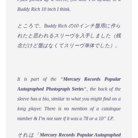
Buddy Rich 10 inch I think.
ところで、Buddy Rich の10インチ盤用に作ら
れたと思われるスリーヴを入手しました（残
念だけど盤はなくてスリーヴ単体でした）。
It is part of the “
Mercury Records Popular
Autographed Photograph Series
“, the back of the
sleeve has a bio, similar to what you might find on a
long player. There is no mention of a catalogue
number & I’m not sure if it was a 78 or a 10” LP.
それは「
Mercury Records Popular Autographed