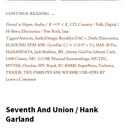
CONTINUE READING
→
Posted in
33rpm
,
Audio / オーディオ
,
CD
,
Country / Folk
,
Digital /
Hi-Reso
,
Electronica / Post Rock
,
Jazz
Tagged
Anticon
,
AudioDesign
,
Brooklyn DAC+
,
Dosh
,
Electronica
,
ELSOUND
,
EPM-10W
,
GyroDec (ジャイロデック)
,
HAS-3S Pro
,
HuMANDATA
,
Jack Sheldon
,
JBL
,
Jimmy Giuffre
,
Johnny Cash
,
L100 Classic
,
MC-3+USB
,
Musical Surroundings
,
MUTEC
,
MYTEK
,
Ortofon
,
SPU Royal
,
SU-R1000
,
SuperNova
,
Technics
,
TRIODE
,
TRX-P300S PSVANE WE300B
,
USB-029H-RP
Leave a Comment
on
Technics
SU-
R1000
Seventh And Union / Hank
試
Garland
聴
記