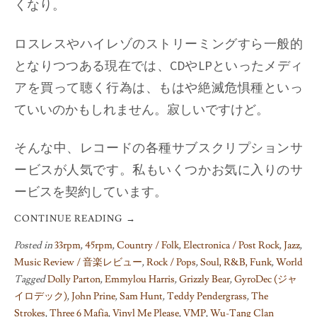
くなり。
ロスレスやハイレゾのストリーミングすら一般的
となりつつある現在では、CDやLPといったメディ
アを買って聴く行為は、もはや絶滅危惧種といっ
ていいのかもしれません。寂しいですけど。
そんな中、レコードの各種サブスクリプションサ
ービスが人気です。私もいくつかお気に入りのサ
ービスを契約しています。
CONTINUE READING
→
Posted in
33rpm
,
45rpm
,
Country / Folk
,
Electronica / Post Rock
,
Jazz
,
Music Review / 音楽レビュー
,
Rock / Pops
,
Soul, R&B, Funk
,
World
Tagged
Dolly Parton
,
Emmylou Harris
,
Grizzly Bear
,
GyroDec (ジャ
イロデック)
,
John Prine
,
Sam Hunt
,
Teddy Pendergrass
,
The
Strokes
,
Three 6 Mafia
,
Vinyl Me Please
,
VMP
,
Wu-Tang Clan