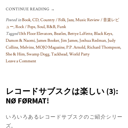
CONTINUE READING
→
Posted in
Book
,
CD
,
Country / Folk
,
Jazz
,
Music Review / 音楽レビ
ュー
,
Rock / Pops
,
Soul, R&B, Funk
Tagged
13th Floor Elevators
,
Beatles
,
Bettye LaVette
,
Black Keys
,
Damon & Naomi
,
James Booker
,
Jim James
,
Joshua Redman
,
Judy
Collins
,
Melvins
,
MOJO Magazine
,
P.P. Arnold
,
Richard Thompson
,
She & Him
,
Swamp Dogg
,
Tackhead
,
World Party
Leave a Comment
on
“Fab
gear!”
MOJO
レコードサブスクは楽しい (3):
presents
NØ FØRMAT!
15
customised
Beatles
いろいろあるレコードサブスクのご紹介シリー
covers
ズ。