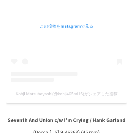
この投稿をInstagramで見る
Kohji Matsubayashi(@kohji405mi16)がシェアした投稿
Seventh And Union c/w I’m Crying / Hank Garland
(Decca [US] 9-46368) (45 rpm)