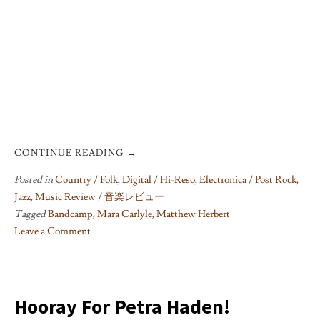
CONTINUE READING
→
Posted in
Country / Folk
,
Digital / Hi-Reso
,
Electronica / Post Rock
,
Jazz
,
Music Review / 音楽レビュー
Tagged
Bandcamp
,
Mara Carlyle
,
Matthew Herbert
Leave a Comment
on
Mara
Carlyle
Live
Hooray For Petra Haden!
at