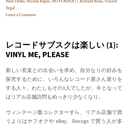
Nick Drake
,
Nicolas Repac
,
NO FORMAT!
,
Richard Bona
,
Vincent
Ségal
Leave a Comment
on
レ
コ
ー
レコードサブスクは楽しい (1):
ド
VINYL ME, PLEASE
サ
ブ
ス
新しい音楽との出会いを求め、自分なりの好みを
ク
探究するために、いろんなレコード屋さん巡りを
は
する人々。わたしもその1人でしたが、今となって
楽
はリアル店舗訪問もめっきり少なくなり。
し
い
(3):
ヴィンテージ盤コレクターすら、リアル店舗で買
NØ
うよりはヤフオクや eBay、Discogs で買う人が多
FØRMAT!