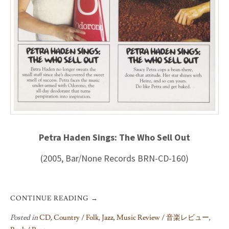
Petra Haden Sings: The Who Sell Out
(2005, Bar/None Records BRN-CD-160)
CONTINUE READING
→
Posted in
CD
,
Country / Folk
,
Jazz
,
Music Review / 音楽レビュー
,