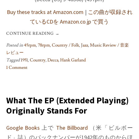
Buy these tracks at Amazon.com
|
この曲が収録され
ているCDを Amazon.co.jp で買う
CONTINUE READING
→
Posted in
45rpm
,
78rpm
,
Country / Folk
,
Jazz
,
Music Review / 音楽
レビュー
Tagged
1951
,
Country
,
Decca
,
Hank Garland
1 Comment
on
Seventh
And
Union
What The EP (Extended Playing)
/
Originally Stands For
Hank
Garland
Google Books
上で
The Billboard
（米「ビルボー
ド」誌）のバックナンバーが1942年のものからほ