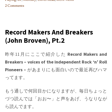
2 Comments
on
What
the
EP
Record Makers And Breakers
(Extended
(John Broven), Pt.2
Playing)
Originally
Stands
昨年11月にここで紹介した
Record Makers and
For
Breakers – voices of the independent Rock ‘n’ Roll
Pioneers –
があまりにも面白いので最近再びハマ
ってます。
もう通しで何回目かになりますが、毎日ちょっと
づつ読んでは「おお〜」と声をあげ、うなりなが
ら読んでます。