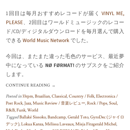
1回目は毎月おすすめレコードが届く
VINYL ME,
PLEASE
、2回目はワールドミュージックのレコー
ド/CD/ディジタルダウンロードを毎月選んで購入
できる
World Music Network
でした。
今回は、またまた違った毛色のサービス、最近夢
中になっている
NØ FØRMAT!
のサブスクをご紹介
します。
CONTINUE READING
→
Posted in
33rpm
,
Brazilian
,
Classical
,
Country / Folk
,
Electronica /
Post Rock
,
Jazz
,
Music Review / 音楽レビュー
,
Rock / Pops
,
Soul,
R&B, Funk
,
World
Tagged
Ballaké Sissoko
,
Bandcamp
,
Gerald Toto
,
GyroDec (ジャイロ
デック)
,
Lokua Kanza
,
Mélissa Laveaux
,
Misja Fitzgerald Michel
,