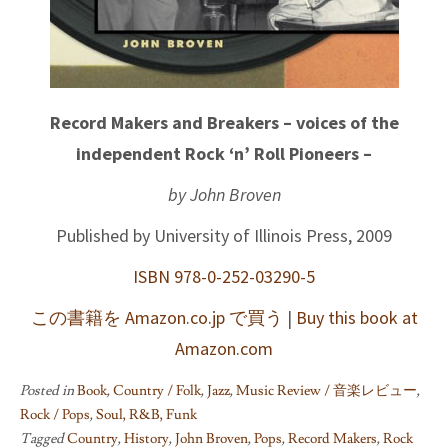
Record Makers and Breakers – voices of the
independent Rock ‘n’ Roll Pioneers –
by John Broven
Published by University of Illinois Press, 2009
ISBN 978-0-252-03290-5
この書籍を Amazon.co.jp で買う
|
Buy this book at
Amazon.com
Posted in
Book
,
Country / Folk
,
Jazz
,
Music Review / 音楽レビュー
,
Rock / Pops
,
Soul, R&B, Funk
Tagged
Country
,
History
,
John Broven
,
Pops
,
Record Makers
,
Rock