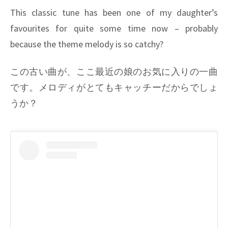
#07/#08/#09/#10:
This classic tune has been one of my daughter’s
引
favourites for quite some time now – probably
き
because the theme melody is so catchy?
続
き
この古い曲が、ここ最近の娘のお気に入りの一曲
ア
ナ
です。メロディがとてもキャッチーだからでしょ
ロ
うか？
グ
入
力
で
レ
コ
ー
ド
試
聴