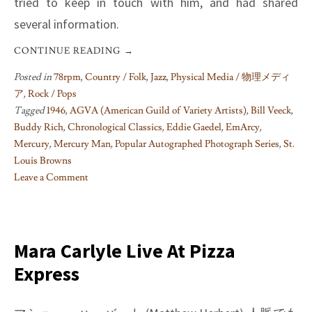
tried to keep in touch with him, and had shared
several information.
CONTINUE READING
→
Posted in
78rpm
,
Country / Folk
,
Jazz
,
Physical Media / 物理メディ
ア
,
Rock / Pops
Tagged
1946
,
AGVA (American Guild of Variety Artists)
,
Bill Veeck
,
Buddy Rich
,
Chronological Classics
,
Eddie Gaedel
,
EmArcy
,
Mercury
,
Mercury Man
,
Popular Autographed Photograph Series
,
St.
Louis Browns
Leave a Comment
on
Mercury
Popular
Autographed
Mara Carlyle Live At Pizza
Photograph
Express
Series
(and
Eddie