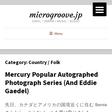
microgroove.jp
VINYL / 78RPM / MUSIC / AUDIO
Menu
Category:
Country / Folk
Mercury Popular Autographed
Photograph Series (and Eddie
Gaedel)
先日、カナダとアメリカの国境近くに住む Bernie