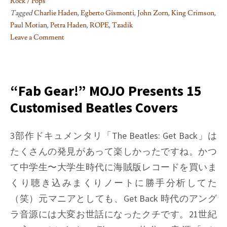
Rock / Pops
Tagged
Charlie Haden
,
Egberto Gismonti
,
John Zorn
,
King Crimson
,
Paul Motian
,
Petra Haden
,
ROPE
,
Tzadik
Leave a Comment
on
Hooray
for
Petra
“Fab Gear!” MOJO Presents 15
Haden!
Customised Beatles Covers
3部作ドキュメンタリ「The Beatles: Get Back」は
たくさんの発見があって楽しかったですね。かつ
て中学生〜大学生時代に海賊版レコードを買いま
くり聴き込みまくりノートに勝手分析してた
（笑）元マニアとしても、Get Back 時代のアング
ラ音源には大変お世話になったクチです。21世紀