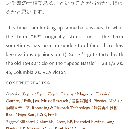
ンチ盤の一種である、ということがお分かり頂け
るかと思います。
This time I am looking up some back issues, to what
the term “
EP
” originally stood for – the term
sometimes has been misunderstood (and there has
been various opinions on it). So let’s get started with
the old 1948 article on the “Speed Battle” – 33 1/3 v.s.
45, Columbia v.s. RCA Victor.
CONTINUE READING
→
Posted in
33rpm
,
45rpm
,
78rpm
,
Catalog / Magazine
,
Classical
,
Country / Folk
,
Jazz
,
Music Research / 音楽深掘り
,
Physical Media /
物理メディア
,
Recording & Playback Technology / 録音再生技術
,
Rock / Pops
,
Soul, R&B, Funk
Tagged
Billboard
,
Columbia
,
Decca
,
EP
,
Extended Playing
,
Long
Playing
,
LP
,
Mercury
,
Oliver Read
,
RCA Victor