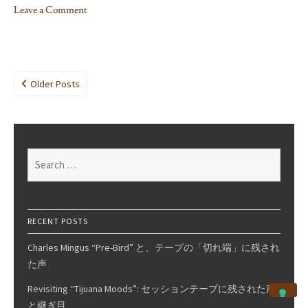
Leave a Comment
on
Record
Makers
and
Posts
Older Posts
Breakers
navigation
(John
Broven),
Pt.2
Search
for:
RECENT POSTS
Charles Mingus “Pre-Bird” と、テープの「切れ端」に残され
た声
Revisiting “Tijuana Moods”: セッションテープに残された声
と継ぎ目