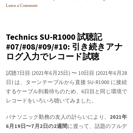
Leave a Comment
on
レ
コ
ー
Technics SU-R1000 試聴記
ド
#07/#08/#09/#10: 引き続きアナ
サ
ログ入力でレコード試聴
ブ
ス
ク
試聴7日目 (2021年6月25日) 〜 10日目 (2021年6月28
は
日) は、ターンテーブルから直接 SU-R1000 に接続
楽
するケーブル到着待ちのため、6日目と同じ環境で
し
い
レコードをいろいろ聴いてみました。
(1):
VINYL
パナソニック勤務の友人の計らいにより、
2021年
ME,
6月19日〜7月2日の2週間
に渡って、話題のフルデ
PLEASE