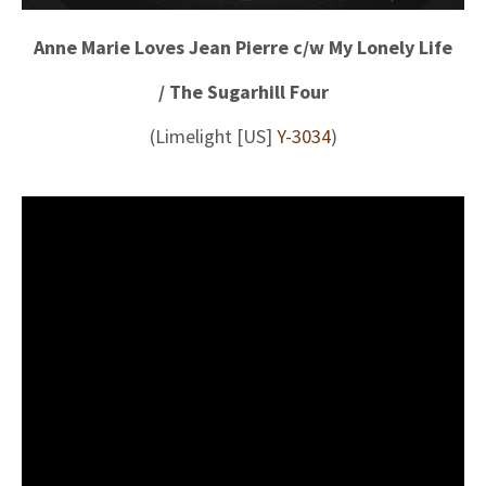
Anne Marie Loves Jean Pierre c/w My Lonely Life
/ The Sugarhill Four
(Limelight [US]
Y-3034
)