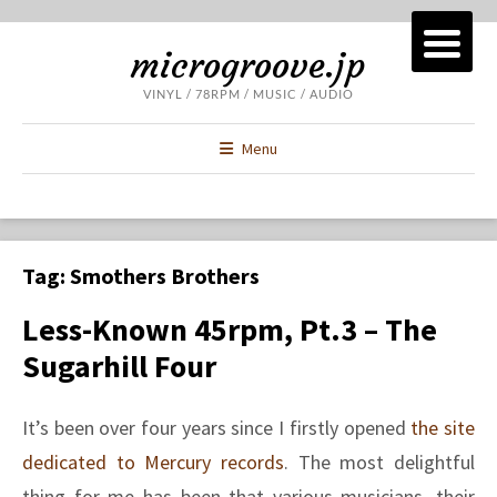
microgroove.jp
VINYL / 78RPM / MUSIC / AUDIO
Menu
Tag:
Smothers Brothers
Less-Known 45rpm, Pt.3 – The
Sugarhill Four
It’s been over four years since I firstly opened
the site
dedicated to Mercury records
. The most delightful
thing for me has been that various musicians, their