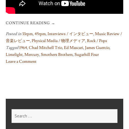
CONTINUE READING
→
Posted in
33rpm
,
45rpm
,
Interviews / インタビュー
,
Music Review /
音楽レビュー
,
Physical Media / 物理メディア
,
Rock / Pops
Tagged
1964
,
Chad Mitchell Trio
,
Ed Mascari
,
James Guercio
,
Limelight
,
Mercury
,
Smothers Brothers
,
Sugarhill Four
Leave a Comment
on
Less-
known
45rpm,
Pt.3
–
The
Search
Sugarhill
for:
Four