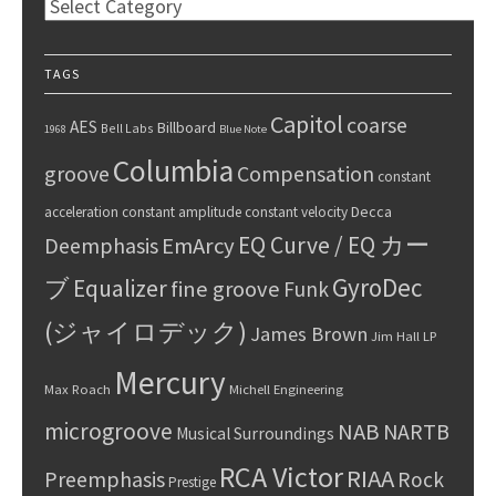
Categories
TAGS
Capitol
coarse
AES
Billboard
Bell Labs
1968
Blue Note
Columbia
groove
Compensation
constant
Decca
acceleration
constant amplitude
constant velocity
EQ Curve / EQ カー
Deemphasis
EmArcy
GyroDec
ブ
Equalizer
fine groove
Funk
(ジャイロデック)
James Brown
Jim Hall
LP
Mercury
Max Roach
Michell Engineering
microgroove
NAB
NARTB
Musical Surroundings
RCA Victor
RIAA
Preemphasis
Rock
Prestige