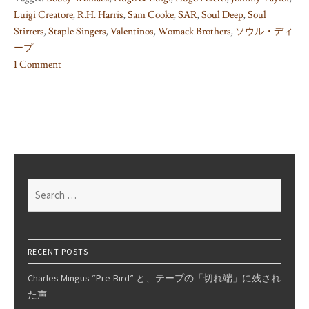
Luigi Creatore
,
R.H. Harris
,
Sam Cooke
,
SAR
,
Soul Deep
,
Soul
Stirrers
,
Staple Singers
,
Valentinos
,
Womack Brothers
,
ソウル・ディ
ープ
1 Comment
on
A
few
supplements
to
“Soul
Deep”
Search
2
for:
of
6
RECENT POSTS
Charles Mingus “Pre-Bird” と、テープの「切れ端」に残され
た声