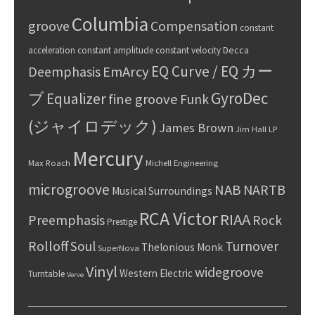
Columbia
groove
Compensation
constant
Decca
acceleration
constant amplitude
constant velocity
EQ Curve / EQ カー
Deemphasis
EmArcy
GyroDec
ブ
Equalizer
fine groove
Funk
(ジャイロデック)
James Brown
Jim Hall
LP
Mercury
Max Roach
Michell Engineering
microgroove
NAB
NARTB
Musical Surroundings
RCA Victor
RIAA
Preemphasis
Rock
Prestige
Rolloff
Turnover
Soul
Thelonious Monk
SuperNova
Vinyl
widegroove
Western Electric
Turntable
Verve