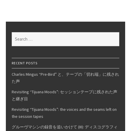
and
Afterlife
/
Gastr
del
Search
Sol
for:
RECENT POSTS
Charles Mingus “Pre-Bird” と、テープの「切れ端」に残され
た声
Revisiting “Tijuana Moods”: セッションテープに残された声
と継ぎ目
Revisiting “Tijuana Moods”: the voices and the seams left on
the session tapes
グルーヴマシンの録音を追いかけて (III): ディスコグラフィ