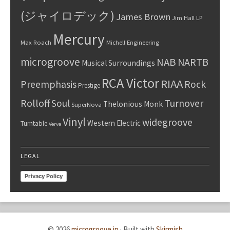
(ジャイロデック)
James Brown
Jim Hall
LP
Mercury
Max Roach
Michell Engineering
microgroove
NAB
NARTB
Musical Surroundings
RCA Victor
RIAA
Preemphasis
Rock
Prestige
Rolloff
Turnover
Soul
Thelonious Monk
SuperNova
Vinyl
widegroove
Western Electric
Turntable
Verve
LEGAL
Privacy Policy
© 2026
microgroove.jp
·
Built with
Skirmish