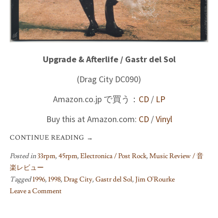
Upgrade & Afterlife / Gastr del Sol
(Drag City DC090)
Amazon.co.jp で買う：
CD
/
LP
Buy this at Amazon.com:
CD
/
Vinyl
CONTINUE READING
→
Posted in
33rpm
,
45rpm
,
Electronica / Post Rock
,
Music Review / 音
楽レビュー
Tagged
1996
,
1998
,
Drag City
,
Gastr del Sol
,
Jim O'Rourke
Leave a Comment
on
Upgrade