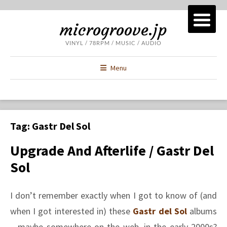
microgroove.jp
VINYL / 78RPM / MUSIC / AUDIO
Menu
Tag:
Gastr Del Sol
Upgrade And Afterlife / Gastr Del
Sol
I don’t remember exactly when I got to know of (and
when I got interested in) these
Gastr del Sol
albums
– maybe somewhere on the web, in the early 2000s?