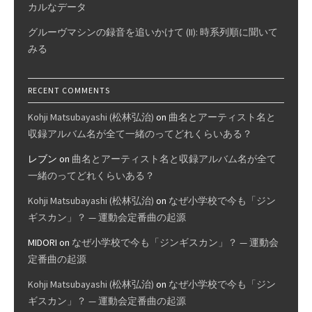
カルなデータ
グルーヴマシンの録音を追いかけて (II): 時系列順に聞いて
みる
RECENT COMMENTS
Kohji Matsubayashi (松林弘治)
on
曲名とアーティスト名と
収録アルバム名が全て一緒のってどれくらいある？
レブン
on
曲名とアーティスト名と収録アルバム名が全て
一緒のってどれくらいある？
Kohji Matsubayashi (松林弘治)
on
なぜ小学校で今も「ジン
ギスカン」？ — 運動会定番曲の起源
MIDORI
on
なぜ小学校で今も「ジンギスカン」？ — 運動会
定番曲の起源
Kohji Matsubayashi (松林弘治)
on
なぜ小学校で今も「ジン
ギスカン」？ — 運動会定番曲の起源