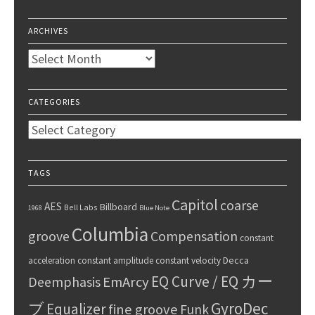
ARCHIVES
Archives
CATEGORIES
Categories
TAGS
Capitol
coarse
AES
Billboard
Bell Labs
1968
Blue Note
Columbia
groove
Compensation
constant
Decca
acceleration
constant amplitude
constant velocity
EQ Curve / EQ カー
Deemphasis
EmArcy
GyroDec
ブ
Equalizer
fine groove
Funk