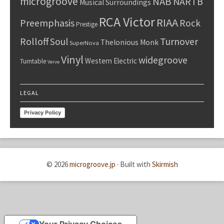
microgroove
NAB
NARTB
Musical Surroundings
RCA Victor
RIAA
Preemphasis
Rock
Prestige
Rolloff
Turnover
Soul
Thelonious Monk
SuperNova
Vinyl
widegroove
Western Electric
Turntable
Verve
LEGAL
Privacy Policy
© 2026
microgroove.jp
·
Built with
Skirmish