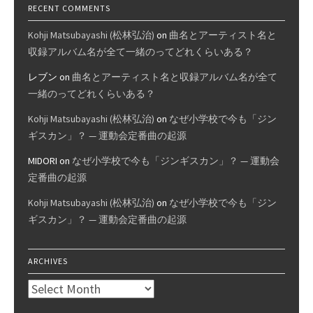
っ
RECENT COMMENTS
て
ど
Kohji Matsubayashi (松林弘治)
on
曲名とアーティスト名と
れ
収録アルバム名が全て一緒のってどれくらいある？
く
レブン
on
曲名とアーティスト名と収録アルバム名が全て
ら
一緒のってどれくらいある？
い
あ
Kohji Matsubayashi (松林弘治)
on
なぜ小学校で今も「ジン
る？
ギスカン」？ — 運動会定番曲の起源
MIDORI
on
なぜ小学校で今も「ジンギスカン」？ — 運動会
定番曲の起源
Kohji Matsubayashi (松林弘治)
on
なぜ小学校で今も「ジン
ギスカン」？ — 運動会定番曲の起源
ARCHIVES
Archives