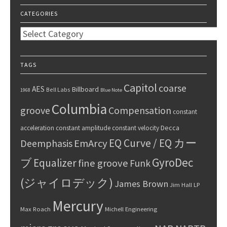
CATEGORIES
Categories
TAGS
Capitol
coarse
AES
Billboard
Bell Labs
1968
Blue Note
Columbia
groove
Compensation
constant
Decca
acceleration
constant amplitude
constant velocity
EQ Curve / EQ カー
Deemphasis
EmArcy
GyroDec
ブ
Equalizer
fine groove
Funk
(ジャイロデック)
James Brown
Jim Hall
LP
Mercury
Max Roach
Michell Engineering