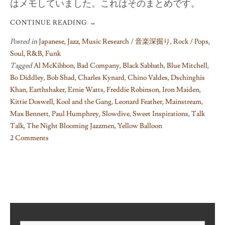
はメモしていました。これはそのまとめです。
CONTINUE READING
→
Posted in
Japanese
,
Jazz
,
Music Research / 音楽深掘り
,
Rock / Pops
,
Soul, R&B, Funk
Tagged
Al McKibbon
,
Bad Company
,
Black Sabbath
,
Blue Mitchell
,
Bo Diddley
,
Bob Shad
,
Charles Kynard
,
Chino Valdes
,
Dschinghis
Khan
,
Earthshaker
,
Ernie Watts
,
Freddie Robinson
,
Iron Maiden
,
Kittie Doswell
,
Kool and the Gang
,
Leonard Feather
,
Mainstream
,
Max Bennett
,
Paul Humphrey
,
Slowdive
,
Sweet Inspirations
,
Talk
Talk
,
The Night Blooming Jazzmen
,
Yellow Balloon
2 Comments
on
曲
名
と
ア
ー
テ