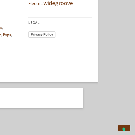
widegroove
Electric
LEGAL
ns
,
e
,
Pops
,
Privacy Policy