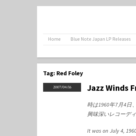
Home
Blue Note Japan LP Releases
Tag:
Red Foley
Jazz Winds F
2007/04/16
時は1960年7月
興味深いレコーデ
It was on July 4, 196