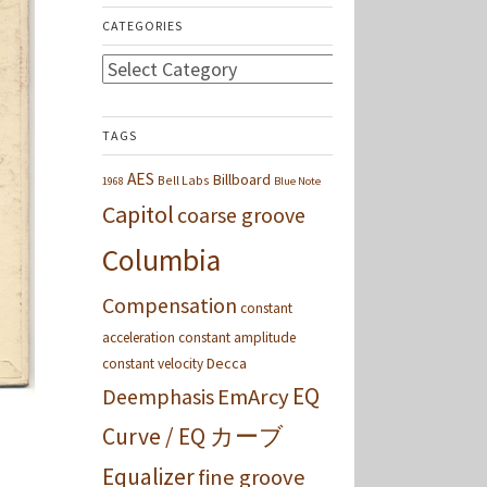
CATEGORIES
Categories
TAGS
AES
Billboard
Bell Labs
1968
Blue Note
Capitol
coarse groove
Columbia
Compensation
constant
acceleration
constant amplitude
Decca
constant velocity
EQ
Deemphasis
EmArcy
Curve / EQ カーブ
Equalizer
fine groove