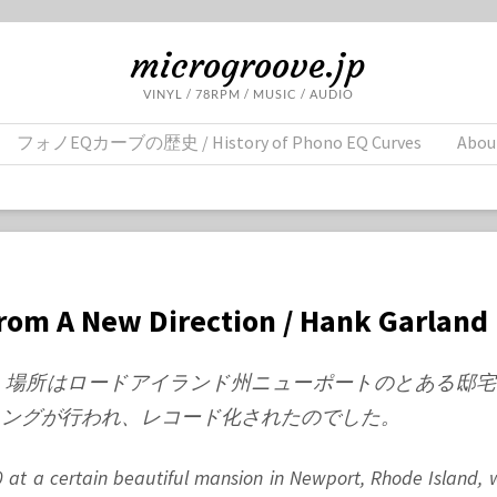
microgroove.jp
VINYL / 78RPM / MUSIC / AUDIO
フォノEQカーブの歴史 / History of Phono EQ Curves
Abou
rom A New Direction / Hank Garland
4日、場所はロードアイランド州ニューポートのとある邸
ィングが行われ、レコード化されたのでした。
0 at a certain beautiful mansion in Newport, Rhode Island,