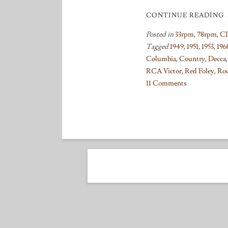
CONTINUE READING
Posted in
33rpm
,
78rpm
,
C
Tagged
1949
,
1951
,
1953
,
196
Columbia
,
Country
,
Decca
RCA Victor
,
Red Foley
,
Ro
11 Comments
on
Jazz
Winds
From
A
New
Direction
/
Hank
Garland