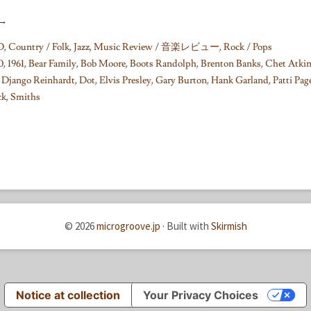
→
D
,
Country / Folk
,
Jazz
,
Music Review / 音楽レビュー
,
Rock / Pops
0
,
1961
,
Bear Family
,
Bob Moore
,
Boots Randolph
,
Brenton Banks
,
Chet Atki
,
Django Reinhardt
,
Dot
,
Elvis Presley
,
Gary Burton
,
Hank Garland
,
Patti Pag
ck
,
Smiths
© 2026
microgroove.jp
·
Built with
Skirmish
Notice at collection
Your Privacy Choices