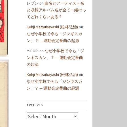
レブン
on
曲名とアーティスト名
と収録アルバム名が全て一緒のっ
てどれくらいある？
Kohji Matsubayashi (松林弘治)
on
なぜ小学校で今も「ジンギスカ
ン」？ — 運動会定番曲の起源
MIDORI
on
なぜ小学校で今も「ジ
ンギスカン」？ — 運動会定番曲
の起源
Kohji Matsubayashi (松林弘治)
on
なぜ小学校で今も「ジンギスカ
ン」？ — 運動会定番曲の起源
ARCHIVES
Archives