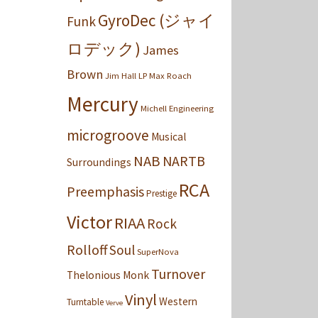
GyroDec (ジャイ
Funk
ロデック)
James
Brown
Jim Hall
LP
Max Roach
Mercury
Michell Engineering
microgroove
Musical
NAB
NARTB
Surroundings
RCA
Preemphasis
Prestige
Victor
RIAA
Rock
Rolloff
Soul
SuperNova
Turnover
Thelonious Monk
Vinyl
Western
Turntable
Verve