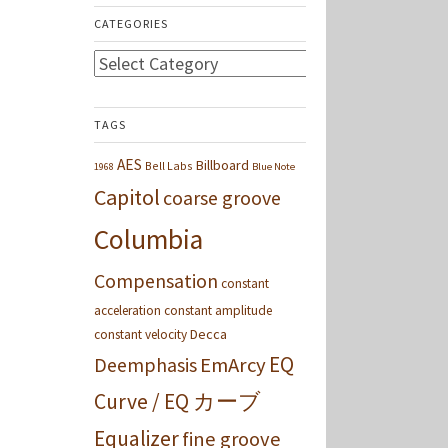
CATEGORIES
Categories
TAGS
AES
Billboard
Bell Labs
1968
Blue Note
Capitol
coarse groove
Columbia
Compensation
constant
acceleration
constant amplitude
Decca
constant velocity
EQ
Deemphasis
EmArcy
Curve / EQ カーブ
Equalizer
fine groove