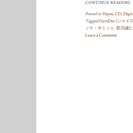
CONTINUE READING
Posted in
33rpm
,
CD
,
Digit
Tagged
GyroDec (ジャ
ノケ・サミット
,
登川誠仁
Leave a Comment
on
レ
コ
ー
ド
サ
ブ
ス
ク
は
楽
し
い