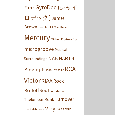
GyroDec (ジャイ
Funk
ロデック)
James
Brown
Jim Hall
LP
Max Roach
Mercury
Michell Engineering
microgroove
Musical
NAB
NARTB
Surroundings
RCA
Preemphasis
Prestige
Victor
RIAA
Rock
Rolloff
Soul
SuperNova
Turnover
Thelonious Monk
Vinyl
Western
Turntable
Verve