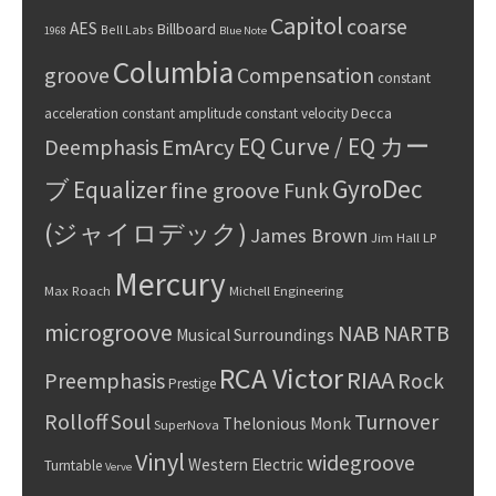
Capitol
coarse
AES
Billboard
Bell Labs
1968
Blue Note
Columbia
groove
Compensation
constant
Decca
acceleration
constant amplitude
constant velocity
EQ Curve / EQ カー
Deemphasis
EmArcy
GyroDec
ブ
Equalizer
fine groove
Funk
(ジャイロデック)
James Brown
Jim Hall
LP
Mercury
Max Roach
Michell Engineering
microgroove
NAB
NARTB
Musical Surroundings
RCA Victor
RIAA
Preemphasis
Rock
Prestige
Rolloff
Turnover
Soul
Thelonious Monk
SuperNova
Vinyl
widegroove
Western Electric
Turntable
Verve