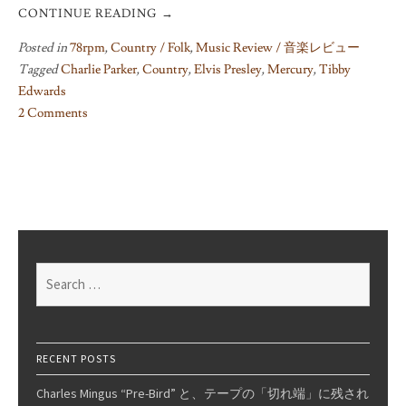
CONTINUE READING
→
Posted in
78rpm
,
Country / Folk
,
Music Review / 音楽レビュー
Tagged
Charlie Parker
,
Country
,
Elvis Presley
,
Mercury
,
Tibby
Edwards
2 Comments
on
Flip,
Flop
and
Fly
/
Tibby
Search
Edwards
for:
RECENT POSTS
Charles Mingus “Pre-Bird” と、テープの「切れ端」に残され