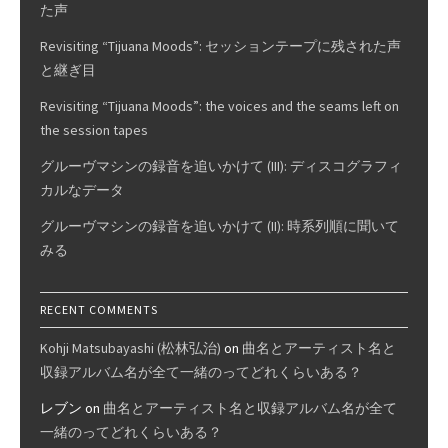
た声
Revisiting “Tijuana Moods”: セッションテープに残された声
と継ぎ目
Revisiting “Tijuana Moods”: the voices and the seams left on
the session tapes
グルーヴマシンの録音を追いかけて (III): ディスコグラフィ
カルなデータ
グルーヴマシンの録音を追いかけて (II): 時系列順に聞いて
みる
RECENT COMMENTS
Kohji Matsubayashi (松林弘治)
on
曲名とアーティスト名と
収録アルバム名が全て一緒のってどれくらいある？
レブン
on
曲名とアーティスト名と収録アルバム名が全て
一緒のってどれくらいある？