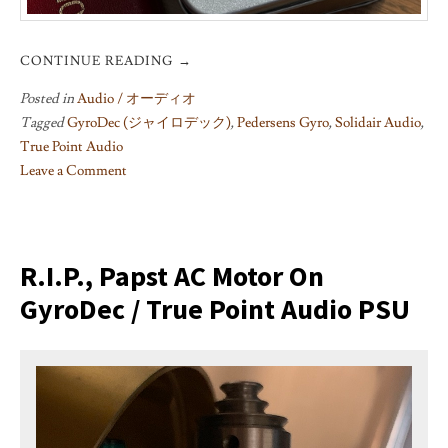
CONTINUE READING
→
Posted in
Audio / オーディオ
Tagged
GyroDec (ジャイロデック)
,
Pedersens Gyro
,
Solidair Audio
,
True Point Audio
Leave a Comment
on
Solidair
Audio
Pylons
R.I.P., Papst AC Motor On
upgrade
GyroDec / True Point Audio PSU
for
GyroDec