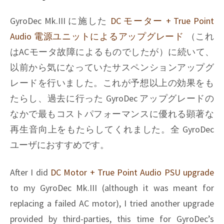
GyroDec
/
GyroDec Mk.III に施した
DC モーター + True Point
Orbe
Audio 電源ユニットによるアップグレード
（これ
はACモータ故障によるものでしたが）に続いて、
以前から気になっていたサスペンションアップグ
レードを行いました。これが予想以上の効果をも
たらし、過去に行った GyroDec アップグレードの
なかで最もコストパフォーマンスに優れる顕著な
再生音向上をもたらしてくれました。全 GyroDec
ユーザにおすすめです。
After I did
DC Motor + True Point Audio PSU upgrade
to my GyroDec Mk.III (although it was meant for
replacing a failed AC motor), I tried another upgrade
provided by third-parties, this time for GyroDec’s