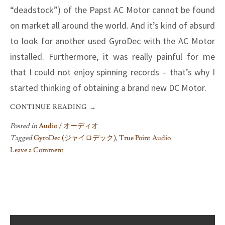
“deadstock”) of the Papst AC Motor cannot be found
on market all around the world. And it’s kind of absurd
to look for another used GyroDec with the AC Motor
installed. Furthermore, it was really painful for me
that I could not enjoy spinning records – that’s why I
started thinking of obtaining a brand new DC Motor.
CONTINUE READING
→
Posted in
Audio / オーディオ
Tagged
GyroDec (ジャイロデック)
,
True Point Audio
Leave a Comment
on
R.I.P.,
Papst
AC
Motor
on