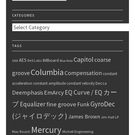
CATEGORIES
Categories
TAGS
Capitol
coarse
AES
Billboard
Bell Labs
1968
Blue Note
Columbia
groove
Compensation
constant
Decca
acceleration
constant amplitude
constant velocity
EQ Curve / EQ カー
Deemphasis
EmArcy
GyroDec
ブ
Equalizer
fine groove
Funk
(ジャイロデック)
James Brown
Jim Hall
LP
Mercury
Max Roach
Michell Engineering