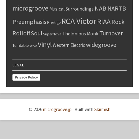
microgroove
NAB
NARTB
Musical Surroundings
RCA Victor
RIAA
Preemphasis
Rock
Prestige
Rolloff
Turnover
Soul
Thelonious Monk
SuperNova
Vinyl
widegroove
Western Electric
Turntable
Verve
LEGAL
Privacy Policy
© 2026
microgroove.jp
·
Built with
Skirmish