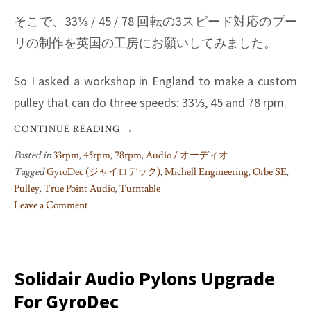
そこで、33⅓ / 45 / 78 回転の3スピード対応のプー
リの制作を英国の工房にお願いしてみました。
So I asked a workshop in England to make a custom
pulley that can do three speeds: 33⅓, 45 and 78 rpm.
CONTINUE READING
→
Posted in
33rpm
,
45rpm
,
78rpm
,
Audio / オーディオ
Tagged
GyroDec (ジャイロデック)
,
Michell Engineering
,
Orbe SE
,
Pulley
,
True Point Audio
,
Turntable
Leave a Comment
on
78rpm
pulley
for
Solidair Audio Pylons Upgrade
Michell
For GyroDec
DC