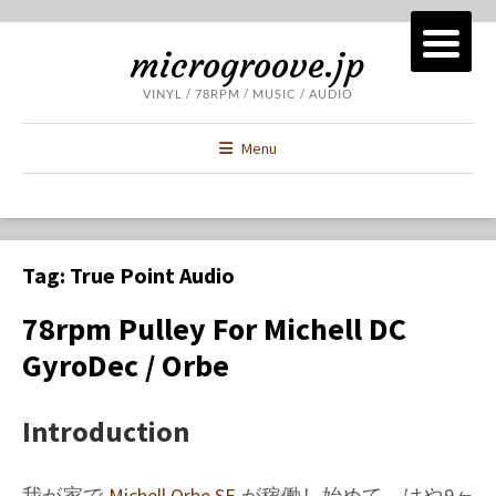
microgroove.jp
VINYL / 78RPM / MUSIC / AUDIO
Menu
Tag:
True Point Audio
78rpm Pulley For Michell DC
GyroDec / Orbe
Introduction
我が家で
Michell Orbe SE
が稼働し始めて、はや9ヶ