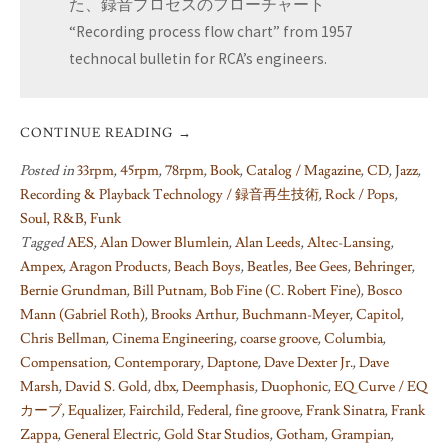
た、録音プロセスのフローチャート
“Recording process flow chart” from 1957
technocal bulletin for RCA’s engineers.
CONTINUE READING
→
Posted in
33rpm
,
45rpm
,
78rpm
,
Book
,
Catalog / Magazine
,
CD
,
Jazz
,
Recording & Playback Technology / 録音再生技術
,
Rock / Pops
,
Soul, R&B, Funk
Tagged
AES
,
Alan Dower Blumlein
,
Alan Leeds
,
Altec-Lansing
,
Ampex
,
Aragon Products
,
Beach Boys
,
Beatles
,
Bee Gees
,
Behringer
,
Bernie Grundman
,
Bill Putnam
,
Bob Fine (C. Robert Fine)
,
Bosco
Mann (Gabriel Roth)
,
Brooks Arthur
,
Buchmann-Meyer
,
Capitol
,
Chris Bellman
,
Cinema Engineering
,
coarse groove
,
Columbia
,
Compensation
,
Contemporary
,
Daptone
,
Dave Dexter Jr.
,
Dave
Marsh
,
David S. Gold
,
dbx
,
Deemphasis
,
Duophonic
,
EQ Curve / EQ
カーブ
,
Equalizer
,
Fairchild
,
Federal
,
fine groove
,
Frank Sinatra
,
Frank
Zappa
,
General Electric
,
Gold Star Studios
,
Gotham
,
Grampian
,