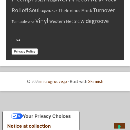
Prestige
Rolloff
Turnover
Soul
Thelonious Monk
SuperNova
Vinyl
widegroove
Western Electric
Turntable
Verve
LEGAL
Privacy Policy
© 2026
microgroove.jp
·
Built with
Skirmish
Your Privacy Choices
Notice at collection