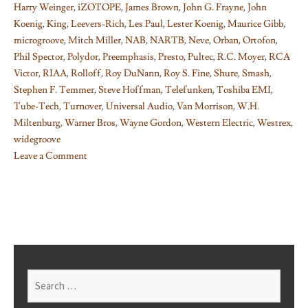
Harry Weinger
,
iZOTOPE
,
James Brown
,
John G. Frayne
,
John
Koenig
,
King
,
Leevers-Rich
,
Les Paul
,
Lester Koenig
,
Maurice Gibb
,
microgroove
,
Mitch Miller
,
NAB
,
NARTB
,
Neve
,
Orban
,
Ortofon
,
Phil Spector
,
Polydor
,
Preemphasis
,
Presto
,
Pultec
,
R.C. Moyer
,
RCA
Victor
,
RIAA
,
Rolloff
,
Roy DuNann
,
Roy S. Fine
,
Shure
,
Smash
,
Stephen F. Temmer
,
Steve Hoffman
,
Telefunken
,
Toshiba EMI
,
Tube-Tech
,
Turnover
,
Universal Audio
,
Van Morrison
,
W.H.
Miltenburg
,
Warner Bros
,
Wayne Gordon
,
Western Electric
,
Westrex
,
widegroove
Leave a Comment
on
Things
I
learned
on
Phono
EQ
Search
curves,
for:
Pt.