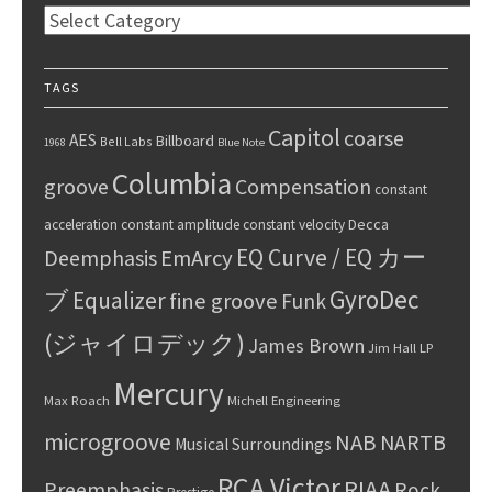
Categories
TAGS
Capitol
coarse
AES
Billboard
Bell Labs
1968
Blue Note
Columbia
groove
Compensation
constant
Decca
acceleration
constant amplitude
constant velocity
EQ Curve / EQ カー
Deemphasis
EmArcy
GyroDec
ブ
Equalizer
fine groove
Funk
(ジャイロデック)
James Brown
Jim Hall
LP
Mercury
Max Roach
Michell Engineering
microgroove
NAB
NARTB
Musical Surroundings
RCA Victor
RIAA
Preemphasis
Rock